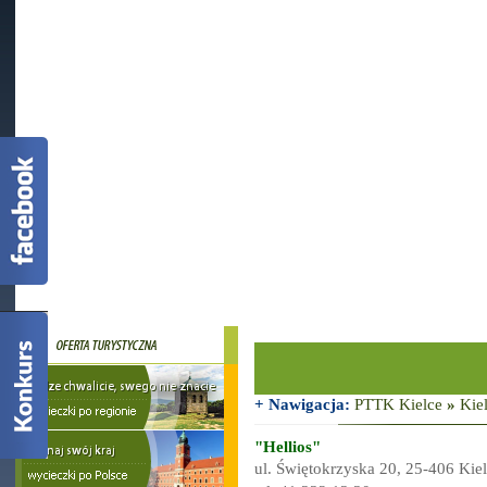
+ Nawigacja:
PTTK Kielce
»
Kie
"Hellios"
ul. Świętokrzyska 20, 25-406 Kie