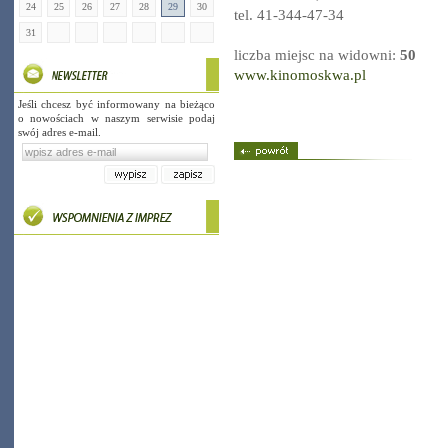
24
25
26
27
28
29
30
tel. 41-344-47-34
31
liczba miejsc na widowni:
50
www.kinomoskwa.pl
Jeśli chcesz być informowany na bieżąco
o nowościach w naszym serwisie podaj
swój adres e-mail.