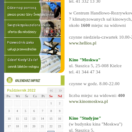
tel. 41 332 13 30
w Centrum Handlowo-Rozrywkow
7 klimatyzowanych sal kinowych,
około
1600
miejsc na widowni
czynne niedziela-czwartek 10.00-
www.hellios.pl
Kino "Moskwa"
ul. Staszica 5, 25-008 Kielce
tel. 41 344 47 34
czynne w godz. 8.00-22.00
Październik 2022
liczba miejsc na widowni:
400
Pn
Wt
Śr
Cz
Pt
So
Nd
www.kinomoskwa.pl
1
2
3
4
5
6
7
8
9
Kino "Studyjne"
10
11
12
13
14
15
16
(w budynku kina "Moskwa")
17
18
19
20
21
22
23
ul. Staszica 5,