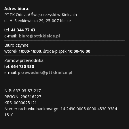
Adres biura
:
PTTK Oddział Świętokrzyski w Kielcach
ul. H. Sienkiewicza 29, 25-007 Kielce
tel.
41 344 77 43
e-mail:
biuro@pttkkielce.pl
Biuro czynne:
wtorek
10:00-18:00
, środa-piątek
10:00-16:00
Zamów przewodnika:
tel.
664 730 930
e-mail:
przewodnik@pttkkielce.pl
NIP: 657-03-87-217
REGON:
290516227
KRS:
0000025121
Numer rachunku bankowego: 14 2490 0005 0000 4530 9384
1510