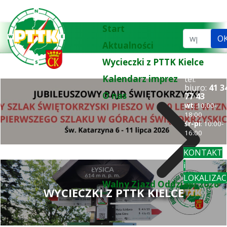
Start
Szukaj...
O
Aktualności
Wycieczki z PTTK Kielce
Kalendarz imprez
tel.
biuro:
41 3
O nas
77 43
wt
: 10:00-
18:00
śr-pi
: 10:00-
16:00
KONTAKT
i
LOKALIZAC
Walny Zjazd Oddziału 2026
WYCIECZKI Z PTTK KIELCE