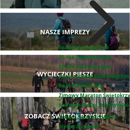
NASZE IMPREZY
Spacerem po górach
25-tka świętokrzyska
50-tka świetokrzyska
WYCIECZKI PIESZE
Świętokrzyski Rajd Pielgrz
Rajd Przyrodniczy
Zimowy Maraton Świętokrzy
Maraton Pieszy Przedwiośni
ZOBACZ ŚWIĘTOKRZYSKIE
Zobacz Świętokrzyskie
Wycieczki piesze