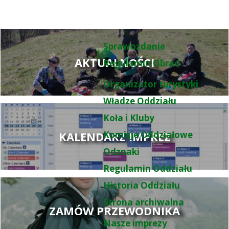
Sprawozdanie
AKTUALNOŚCI
Regulamin Obrad
Organizator turystyki
Władze Oddziału
Koła i Kluby
KALENDARZ IMPREZ
Komisje Oddziałowe
Odznaki
Regulamin Oddziału
Historia Oddziału
Strona archiwalna
ZAMÓW PRZEWODNIKA
Nasze imprezy