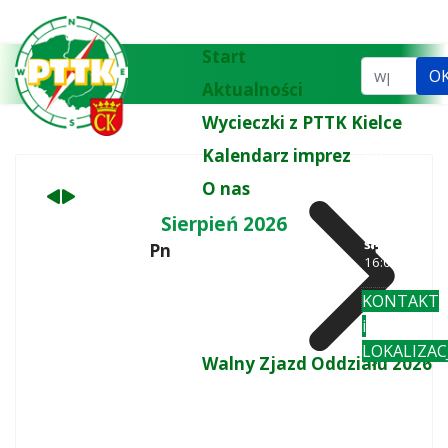
Poprzedni
Następny
miesiąc
miesiąc
Start
Szukaj...
O
Aktualności
Wycieczki z PTTK Kielce
Kalendarz imprez
tel.
biuro:
41 3
O nas
77 43
wt
: 10:00-
Sierpień 2026
18:00
śr-pi
: 10:00-
Pn
Wt
16:00
KONTAKT
i
LOKALIZAC
Walny Zjazd Oddziału 2026