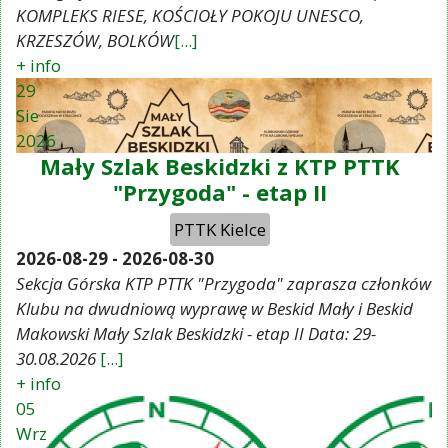
KOMPLEKS RIESE, KOŚCIOŁY POKOJU UNESCO,
KRZESZÓW, BOLKÓW
[...]
+ info
29
Sie
2026
Mały Szlak Beskidzki z KTP PTTK
"Przygoda" - etap II
PTTK Kielce
2026-08-29
-
2026-08-30
Sekcja Górska KTP PTTK "Przygoda" zaprasza członków
Klubu na dwudniową wyprawę w Beskid Mały i Beskid
Makowski Mały Szlak Beskidzki - etap II Data: 29-
30.08.2026
[...]
+ info
05
Wrz