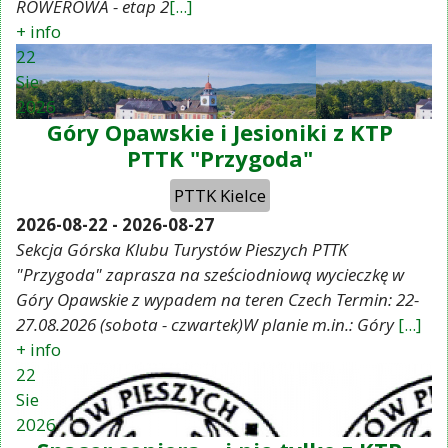
ROWEROWA - etap 2
[...]
+ info
22
Sie
2026
Góry Opawskie i Jesioniki z KTP
PTTK "Przygoda"
PTTK Kielce
2026-08-22
-
2026-08-27
Sekcja Górska Klubu Turystów Pieszych PTTK
"Przygoda" zaprasza na sześciodniową wycieczkę w
Góry Opawskie z wypadem na teren Czech Termin: 22-
27.08.2026 (sobota - czwartek)W planie m.in.: Góry
[...]
+ info
22
Sie
2026