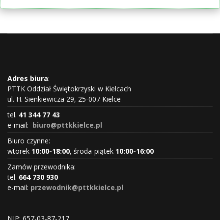
Adres biura
:
PTTK Oddział Świętokrzyski w Kielcach
ul. H. Sienkiewicza 29, 25-007 Kielce
tel.
41 344 77 43
e-mail:
biuro@pttkkielce.pl
Biuro czynne:
wtorek
10:00-18:00
, środa-piątek
10:00-16:00
Zamów przewodnika:
tel.
664 730 930
e-mail:
przewodnik@pttkkielce.pl
NIP: 657-03-87-217