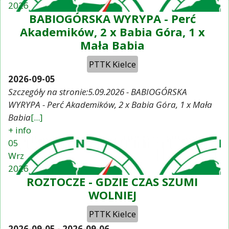
2026
BABIOGÓRSKA WYRYPA - Perć
Akademików, 2 x Babia Góra, 1 x
Mała Babia
PTTK Kielce
2026-09-05
Szczegóły na stronie:5.09.2026 - BABIOGÓRSKA
WYRYPA - Perć Akademików, 2 x Babia Góra, 1 x Mała
Babia
[...]
+ info
05
Wrz
2026
ROZTOCZE - GDZIE CZAS SZUMI
WOLNIEJ
PTTK Kielce
2026-09-05
-
2026-09-06