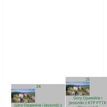
25
24
Góry Opawskie i
Jesioniki z KTP PTTK
Góry Opawskie i Jesioniki z