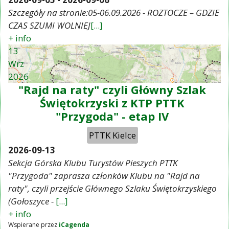
Szczegóły na stronie:05-06.09.2026 - ROZTOCZE – GDZIE
CZAS SZUMI WOLNIEJ
[...]
+ info
13
Wrz
2026
"Rajd na raty" czyli Główny Szlak
Świętokrzyski z KTP PTTK
"Przygoda" - etap IV
PTTK Kielce
2026-09-13
Sekcja Górska Klubu Turystów Pieszych PTTK
"Przygoda" zaprasza członków Klubu na "Rajd na
raty", czyli przejście Głównego Szlaku Świętokrzyskiego
(Gołoszyce -
[...]
+ info
Wspierane przez
iCagenda