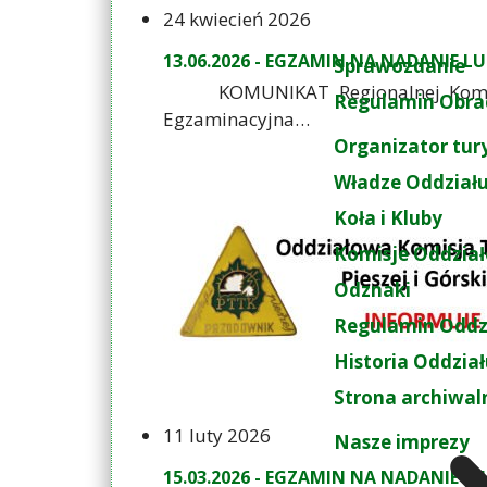
24 kwiecień 2026
13.06.2026 - EGZAMIN NA NADANIE 
Sprawozdanie
KOMUNIKAT Regionalnej Komisji E
Regulamin Obra
Egzaminacyjna…
Organizator tur
Władze Oddział
Koła i Kluby
Komisje Oddzia
Odznaki
Regulamin Oddz
Historia Oddzia
Strona archiwal
11 luty 2026
Nasze imprezy