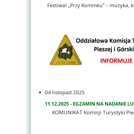
15-16.11.2025 - PTTK KIELCE PARTN
Festiwal „Przy Kominku” – muzyka, kli
04 listopad 2025
11.12.2025 - EGZAMIN NA NADANIE 
KOMUNIKAT Komisji Turystyki Piesze