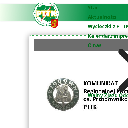
Start
Aktualności
Wycieczki z PTTK
Kalendarz impre
O nas
Walny Zjazd Odd