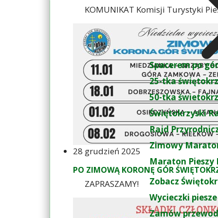
15.03.2026 - EGZAMIN NA NADANIE 
KOMUNIKAT Komisji Turystyki Piesze
Spacerem po gó
25-tka świętokr
50-tka świetokr
Świętokrzyski R
Rajd Przyrodnic
Zimowy Maraton
28 grudzień 2025
Maraton Pieszy 
PO ZIMOWĄ KORONĘ GÓR ŚWIĘTOKR
Zobacz Świętokr
ZAPRASZAMY!
Wycieczki piesze