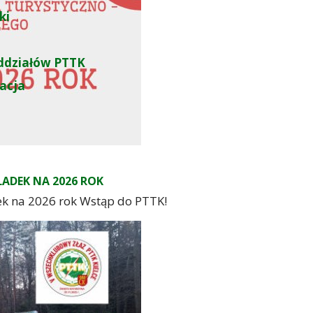
nika
ki
ddziałów PTTK
zacja
ADEK NA 2026 ROK
ek na 2026 rok Wstąp do PTTK!