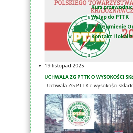
Zamów przewod
Kurs przewodnic
Wstąp do PTTK
Porozumienie O
Kontakt i lokali
19 listopad 2025
UCHWAŁA ZG PTTK O WYSOKOŚCI SKŁ
Uchwała ZG PTTK o wysokości skład