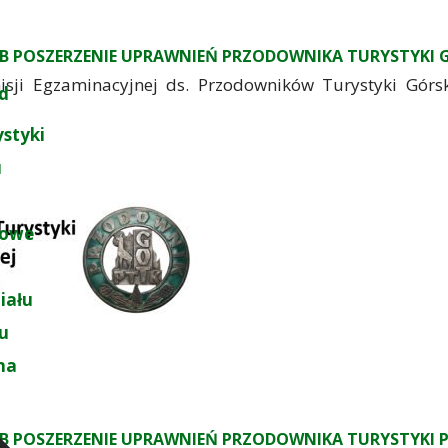
LUB POSZERZENIE UPRAWNIEŃ PRZODOWNIKA TURYSTYKI G
gzaminacyjnej ds. Przodowników Turystyki Górskie
d
ystyki
u
łowe
iału
łu
na