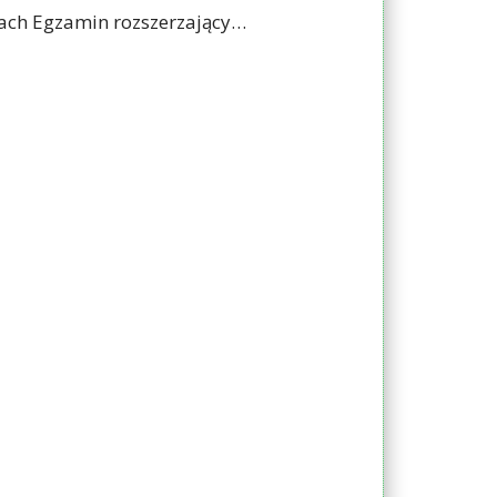
IESZEJ PTTK
ach Egzamin rozszerzający…