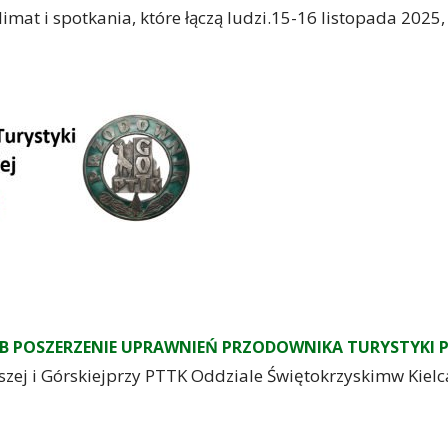
EREM FESTIWALU "PRZY KOMINKU"
mat i spotkania, które łączą ludzi.15-16 listopada 2025,
LUB POSZERZENIE UPRAWNIEŃ PRZODOWNIKA TURYSTYKI P
j i Górskiejprzy PTTK Oddziale Świętokrzyskimw Kielc