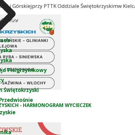
LUB POSZERZENIE UPRAWNIEŃ PRZODOWNIKA TURYSTYKI P
j i Górskiejprzy PTTK Oddziale Świętokrzyskimw Kielc
rach
zyska
zyska
ajd Pielgrzymkowy
zy
 Świętokrzyski
Przedwiośnie
ZYSKICH - HARMONOGRAM WYCIECZEK
zyskie