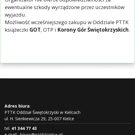
ewentualne szkody wyrządzone przez uczestników
wyjazdu.
Możliwość wcześniejszego zakupu w Oddziale PTTK
książeczki
GOT
, OTP i
Korony Gór Świętokrzyskich
.
Adres biura
:
PTTK Oddział Świętokrzyski w Kielcach
ul. H. Sienkiewicza 29, 25-007 Kielce
tel.
41 344 77 43
e-mail:
biuro@pttkkielce.pl