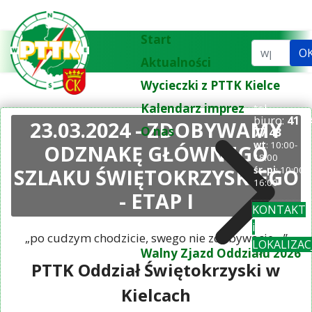
Start
Szukaj...
O
Aktualności
Wycieczki z PTTK Kielce
Kalendarz imprez
tel.
biuro:
41 3
23.03.2024 - ZDOBYWAMY
O nas
77 43
wt
: 10:00-
ODZNAKĘ GŁÓWNEGO
18:00
SZLAKU ŚWIĘTOKRZYSKIEGO
śr-pi
: 10:00-
16:00
- ETAP I
KONTAKT
i
„po cudzym chodzicie, swego nie zdobywacie…”
LOKALIZAC
Walny Zjazd Oddziału 2026
PTTK Oddział Świętokrzyski w
Kielcach