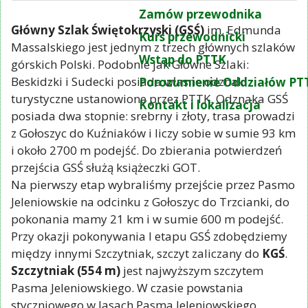
Zamów przewodnika
Główny Szlak Świętokrzyski (GSŚ)
im. Edmunda
Kurs przewodnicki
Massalskiego jest jednym z trzech głównych szlaków
Wstąp do PTTK
górskich Polski. Podobnie jak Główne Szlaki:
Beskidzki i Sudecki posiada własne odznaki
Porozumienie Oddziałów PT
turystyczne ustanowione przez PTTK. Odznaka GSŚ
Kontakt i lokalizacja
posiada dwa stopnie: srebrny i złoty, trasa prowadzi
z Gołoszyc do Kuźniaków i liczy sobie w sumie 93 km
i około 2700 m podejść. Do zbierania potwierdzeń
przejścia GSŚ służą książeczki GOT.
Na pierwszy etap wybraliśmy przejście przez Pasmo
Jeleniowskie na odcinku z Gołoszyc do Trzcianki, do
pokonania mamy 21 km i w sumie 600 m podejść.
Przy okazji pokonywania I etapu GSŚ zdobędziemy
między innymi Szczytniak, szczyt zaliczany do
KGŚ
.
Szczytniak (554 m)
jest najwyższym szczytem
Pasma Jeleniowskiego. W czasie powstania
styczniowego w lasach Pasma Jeleniowskiego