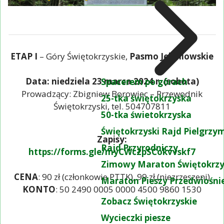
ETAP I
– Góry Świętokrzyskie,
Pasmo Jeleniowskie
Data: niedziela 23 marca 2024 r. (sobota)
Spacerem po górach
Prowadzący: Zbigniew Borowiec – Przewodnik
25-tka świętokrzyska
Świętokrzyski, tel. 504707811
50-tka świetokrzyska
Świętokrzyski Rajd Pielgrz
Zapisy:
Rajd Przyrodniczy
https://forms.gle/myCWc2pSCokvvskf7
Zimowy Maraton Świętokrzy
CENA
: 90 zł (członkowie PTTK), 99 zł (niezrzeszeni)
Maraton Pieszy Przedwiośni
KONTO
: 50 2490 0005 0000 4500 9860 1530
Zobacz Świętokrzyskie
Wycieczki piesze