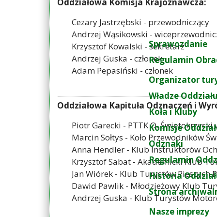
Oddziałowa Komisja Krajoznawcza:
Cezary Jastrzębski - przewodniczący
Andrzej Wąsikowski - wiceprzewodnic
Sprawozdanie
Krzysztof Kowalski - sekretarz
Andrzej Guska - członek
Regulamin Obra
Adam Pepasiński - członek
Organizator tur
Władze Oddział
Oddziałowa Kapituła Odznaczeń i Wyr
Koła i Kluby
Piotr Garecki - PTTK O. Świętokrzyski
Komisje Oddzia
Marcin Sołtys - Koło Przewodników Św
Odznaki
Anna Hendler - Klub Instruktorów Och
Regulamin Oddz
Krzysztof Sabat - Akademicki Klub Tu
Jan Wiórek - Klub Turystów Pieszych 
Historia Oddzia
Dawid Pawlik - Młodzieżowy Klub Tur
Strona archiwal
Andrzej Guska - Klub Turystów Moto
Nasze imprezy