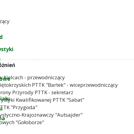
zący
d
ystyki
u
óżnień
 w Kielcach - przewodniczący
łowe
iętokrzyskich PTTK "Bartek" - wiceprzewodniczący
rony Przyrody PTTK - sekretarz
iału
rystyki Kwalifikowanej PTTK "Sabat"
PTTK "Przygoda"
łu
ystyczno-Krajoznawczy "Autsajder"
na
rowych "Gołoborze"