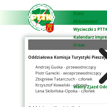
Start
Aktualności
Wycieczki z PTTK
Kalendarz impre
O nas
Oddziałowa Komisja Turystyki Pieszej i
Andrzej Guska - przewodniczący
Piotr Garecki - wiceprzewodniczący
Zbigniew Tatarczuch - członek
Krzysztof Kowalski - członek
Walny Zjazd Odd
Lena Skibińska-Opoka - członek