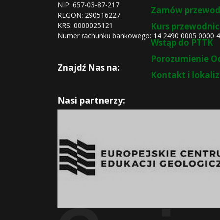
NIP: 657-03-87-217
Zamów przewod
REGON:
290516227
KRS:
0000025121
Kurs przewodnic
Numer rachunku bankowego: 14 2490 0005 0000 
Wstąp do PTTK
Porozumienie O
Znajdź Nas na:
Kontakt i lokali
Nasi partnerzy: