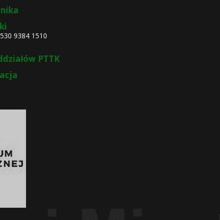
nika
ki
4530 9384 1510
ddziałów PTTK
zacja