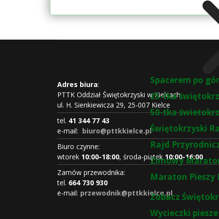
Spacerem po gó
Adres biura
:
PTTK Oddział Świętokrzyski w Kielcach
25-tka świętokr
ul. H. Sienkiewicza 29, 25-007 Kielce
50-tka świetokr
tel.
41 344 77 43
Świętokrzyski R
e-mail:
biuro@pttkkielce.pl
Rajd Przyrodnic
Biuro czynne:
wtorek
10:00-18:00
, środa-piątek
10:00-16:00
Zimowy Maraton
Zamów przewodnika:
Maraton Pieszy 
tel.
664 730 930
e-mail:
przewodnik@pttkkielce.pl
Zobacz Świętokr
Wycieczki piesze