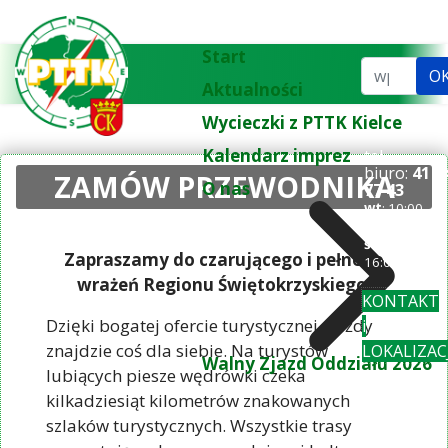
Start
Szukaj...
O
Aktualności
Wycieczki z PTTK Kielce
Kalendarz imprez
tel.
biuro:
41 3
ZAMÓW PRZEWODNIKA
O nas
77 43
wt
: 10:00-
18:00
śr-pi
: 10:00-
Zapraszamy do czarującego i pełnego
16:00
wrażeń Regionu Świętokrzyskiego!
KONTAKT
Dzięki bogatej ofercie turystycznej, każdy
i
znajdzie coś dla siebie. Na turystów
LOKALIZAC
Walny Zjazd Oddziału 2026
lubiących piesze wędrówki czeka
kilkadziesiąt kilometrów znakowanych
szlaków turystycznych. Wszystkie trasy