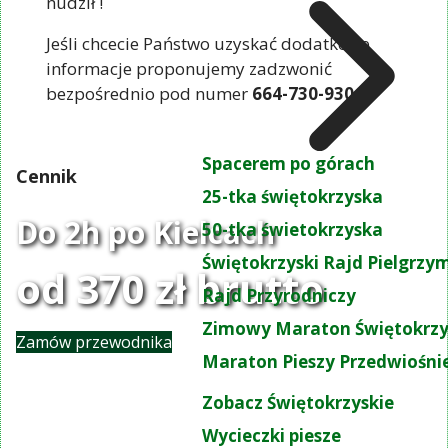
nudził !
Jeśli chcecie Państwo uzyskać dodatkowe
informacje proponujemy zadzwonić
bezpośrednio pod numer
664-730-930
Spacerem po górach
Cennik
25-tka świętokrzyska
Do 2h po Kielcach
50-tka świetokrzyska
Świętokrzyski Rajd Pielgrz
od 370 zł brutto
Rajd Przyrodniczy
Zimowy Maraton Świętokrzy
Zamów przewodnika
Maraton Pieszy Przedwiośni
Zobacz Świętokrzyskie
Wycieczki piesze