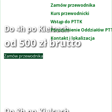
Zamów przewodnika
Kurs przewodnicki
Wstąp do PTTK
Do 4h po Kielcach
Porozumienie Oddziałów PT
Kontakt i lokalizacja
od 500 zł brutto
Zamów przewodnika
Do 8h po Kielcach