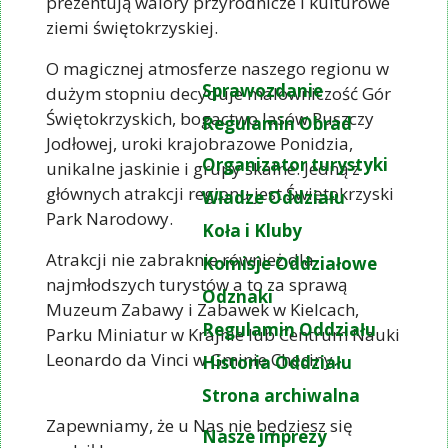
prezentują walory przyrodnicze i kulturowe
ziemi świętokrzyskiej.
O magicznej atmosferze naszego regionu w
Sprawozdanie
dużym stopniu decyduje malowniczość Gór
Świętokrzyskich, bogactwo lasów Puszczy
Regulamin Obrad
Jodłowej, uroki krajobrazowe Ponidzia,
Organizator turystyki
unikalne jaskinie i grupy skalne. Jedną z
głównych atrakcji regionu jest Świętokrzyski
Władze Oddziału
Park Narodowy.
Koła i Kluby
Atrakcji nie zabraknie również dla
Komisje Oddziałowe
najmłodszych turystów a to za sprawą
Odznaki
Muzeum Zabawy i Zabawek w Kielcach,
Regulamin Oddziału
Parku Miniatur w Krajnie lub Centrum Nauki
Leonardo da Vinci w Gminie Chęciny.
Historia Oddziału
Strona archiwalna
Zapewniamy, że u Nas nie będziesz się
Nasze imprezy