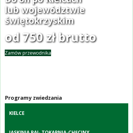
lub województwie
świętokrzyskim
od 750 zł brutto
Zamów przewodnika
Programy zwiedzania
KIELCE
JASKINIA RAJ- TOKARNIA-CHĘCINY