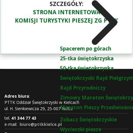
SZCZEGÓŁY
:
STRONA INTERNETOWA
KOMISJI TURYSTYKI PIESZEJ ZG PTTK
Spacerem po górach
25-tka świętokrzyska
50-tka świetokrzyska
Świętokrzyski Rajd Pielgrz
Rajd Przyrodniczy
Adres biura
:
Zimowy Maraton Świętokrzy
PTTK Oddział Świętokrzyski w Kielcach
Maraton Pieszy Przedwiośni
ul. H. Sienkiewicza 29, 25-007 Kielce
tel.
41 344 77 43
Zobacz Świętokrzyskie
e-mail:
biuro@pttkkielce.pl
Wycieczki piesze