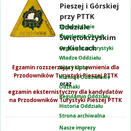
Pieszej i Górskiej
przy PTTK
Oddziale
Sprawozdanie
Świętokrzyskim
Regulamin Obrad
w Kielcach
Organizator turystyki
Władze Oddziału
Egzamin rozszerzający uprawnienia dla
Koła i Kluby
Przodowników Turystyki Pieszej PTTK
Komisje Oddziałowe
oraz
Odznaki
egzamin eksternistyczny dla kandydatów
Regulamin Oddziału
na Przodowników Turystyki Pieszej PTTK
Historia Oddziału
Strona archiwalna
Nasze imprezy