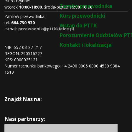
Biuro czynne:
Zamów przewodnika
wtorek
10:00-18:00
, środa-piątek
10:00-16:00
Kurs przewodnicki
Zamów przewodnika:
tel.
664 730 930
Wstąp do PTTK
e-mail:
przewodnik@pttkkielce.pl
Porozumienie Oddziałów PT
Kontakt i lokalizacja
NIP: 657-03-87-217
REGON:
290516227
KRS:
0000025121
Numer rachunku bankowego: 14 2490 0005 0000 4530 9384
1510
Znajdź Nas na:
Nasi partnerzy: