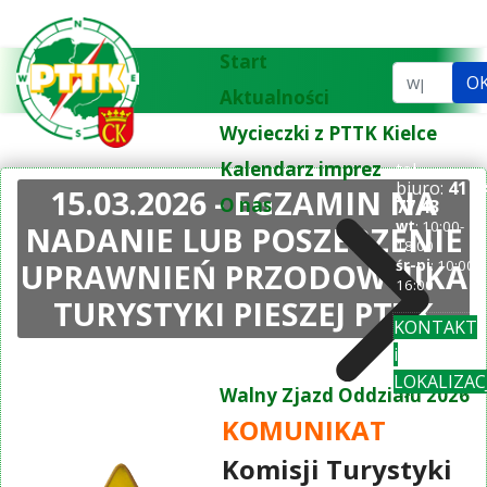
Start
Szukaj...
O
Aktualności
Wycieczki z PTTK Kielce
Kalendarz imprez
tel.
biuro:
41 3
15.03.2026 - EGZAMIN NA
O nas
77 43
wt
: 10:00-
NADANIE LUB POSZERZENIE
18:00
UPRAWNIEŃ PRZODOWNIKA
śr-pi
: 10:00-
16:00
TURYSTYKI PIESZEJ PTTK
KONTAKT
i
LOKALIZAC
Walny Zjazd Oddziału 2026
KOMUNIKAT
Komisji Turystyki