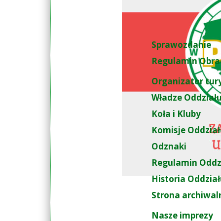
Sprawozdanie
Regulamin Obra
Organizator tur
Władze Oddział
Koła i Kluby
Komisje Oddzia
Odznaki
Regulamin Oddz
Historia Oddzia
Strona archiwal
Nasze imprezy