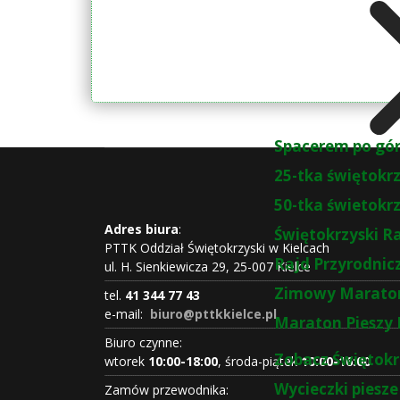
Spacerem po gó
25-tka świętokr
50-tka świetokr
Adres biura
:
Świętokrzyski R
PTTK Oddział Świętokrzyski w Kielcach
Rajd Przyrodnic
ul. H. Sienkiewicza 29, 25-007 Kielce
Zimowy Maraton
tel.
41 344 77 43
e-mail:
biuro@pttkkielce.pl
Maraton Pieszy 
Biuro czynne:
Zobacz Świętokr
wtorek
10:00-18:00
, środa-piątek
10:00-16:00
Wycieczki piesze
Zamów przewodnika: