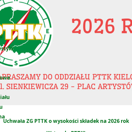
d
ystyki
u
łowe
iału
łu
na
Uchwała ZG PTTK o wysokości składek na 2026 rok