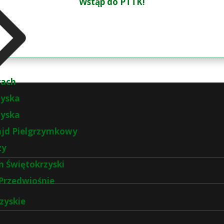
Wstąp do PTTK!
rach
zyska
zyska
ajd Pielgrzymkowy
zy
 Świętokrzyski
Przedwiośnie
zyskie