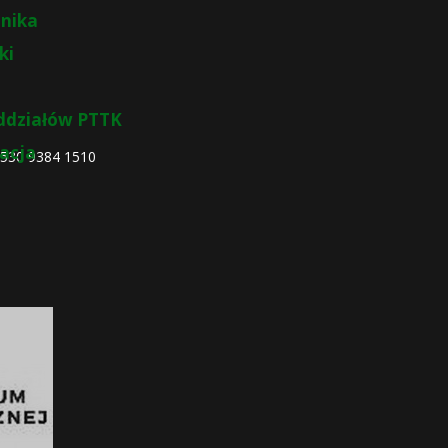
nika
ki
ddziałów PTTK
zacja
4530 9384 1510