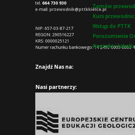
tel.
664 730 930
Zamów przewod
e-mail:
przewodnik@pttkkielce.pl
Kurs przewodnic
Wstąp do PTTK
NIP: 657-03-87-217
REGON:
290516227
Porozumienie O
KRS:
0000025121
Kontakt i lokali
Numer rachunku bankowego: 14 2490 0005 0000 
Znajdź Nas na:
Nasi partnerzy: