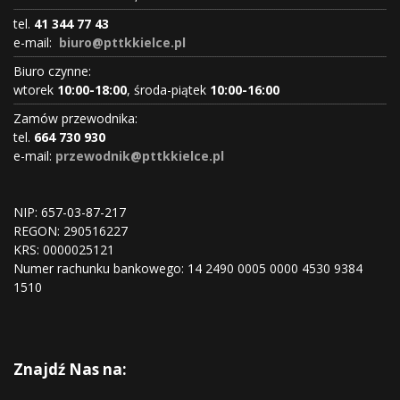
tel.
41 344 77 43
e-mail:
biuro@pttkkielce.pl
Biuro czynne:
wtorek
10:00-18:00
, środa-piątek
10:00-16:00
Zamów przewodnika:
tel.
664 730 930
e-mail:
przewodnik@pttkkielce.pl
NIP: 657-03-87-217
REGON:
290516227
KRS:
0000025121
Numer rachunku bankowego: 14 2490 0005 0000 4530 9384
1510
Znajdź Nas na: