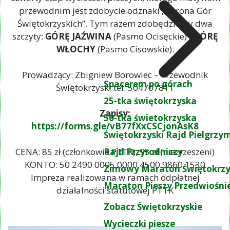
przewodnim jest zdobycie odznaki „Korona Gór
Świętokrzyskich”. Tym razem zdobędziemy dwa
szczyty:
GÓRĘ JAŹWINA
(Pasmo Ocisęckie) i
GÓRĘ
WŁOCHY
(Pasmo Cisowskie).
Prowadzący: Zbigniew Borowiec – Przewodnik
Spacerem po górach
Świętokrzyski tel. 504707811
25-tka świętokrzyska
Zapisy:
50-tka świetokrzyska
https://forms.gle/vB77fXxCSCjonAsK8
Świętokrzyski Rajd Pielgrz
Rajd Przyrodniczy
CENA: 85 zł (członkowie PTTK), 95 zł (niezrzeszeni)
KONTO: 50 2490 0005 0000 4500 9860 1530
Zimowy Maraton Świętokrzy
Impreza realizowana w ramach odpłatnej
Maraton Pieszy Przedwiośni
działalności statutowej PTTK
Zobacz Świętokrzyskie
Wycieczki piesze