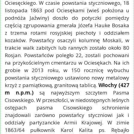
Ociesęckiego. W czasie powstania styczniowego, 18
listopada 1863 pod Ociesękami (wieś położona u
podnóża Jaźwiny) doszło do potyczki pomiędzy
częścią zgrupowania gmerała Józefa Hauke Bosaka
z trzema rotami rosyjskiej piechoty i oddziałem
kozaków. Powstańcy osaczyli kolumnę Moskali, w
trakcie walk zabitych lub rannych zostało około 80
Rosjan. Powstańców poległo 22, zostali pochowani
na przykościelnym cmentarzu w Ociesękach. Na ich
grobie w 2013 roku, w 150 rocznicę wybuchu
powstania styczniowego ustawiono nowy metalowy
krzyż z pamiątkową, granitową tablicą.
Włochy (427
m n.p.m.)
są najwyższym szczytem Pasma
Cisowskiego. W przeszłości, w niedostępnych leśnych
ostępach pasma Cisowskiego schronienie
znajdowali zarówno powstańcy styczniowi jak i
oddziały partyzanckie Armii Krajowej. W zimie
1863/64 pułkownik Karol Kalita ps. Rębajło