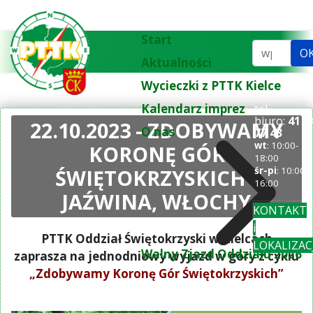
Start
Szukaj...
O
Aktualności
Wycieczki z PTTK Kielce
Kalendarz imprez
tel.
biuro:
41 3
22.10.2023 - ZDOBYWAMY
O nas
77 43
wt
: 10:00-
KORONĘ GÓR
18:00
ŚWIĘTOKRZYSKICH -
śr-pi
: 10:00-
16:00
JAŹWINA, WŁOCHY
KONTAKT
i
PTTK Oddział Świętokrzyski w Kielcach
LOKALIZAC
Walny Zjazd Oddziału 2026
zaprasza na jednodniowy wyjazd w góry z cyklu
„Zdobywamy Koronę Gór Świętokrzyskich”