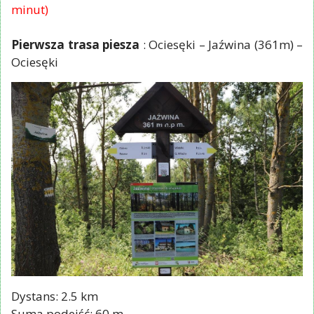
minut)
Pierwsza trasa piesza
: Ociesęki – Jaźwina (361m) –
Ociesęki
Dystans: 2.5 km
Suma podejść: 60 m