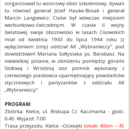
zorganizował tu wzorcowy obóz szkoleniowy, bywali
tu również generał Józef Hauke-Bosak i generał
Marcin Langiewicz. Cisów był wówczas miejscem
werbunkowo-ćwiczebnym. W czasie II wojny
światowej swoje obozowisko w lasach Cisowskich
miał od kwietnia 1943 do lipca 1944 roku (z
wyłączeniem zimy) oddział AK „Wybranieccy”, pod
dowództwem Mariana Sołtysiaka ps. Barabasz. Na
niewielkiej polanie, w obniżeniu pomiędzy górami
Stołową i Wrześnią stoi pomnik wykonany z
czerwonego piaskowca upamiętniający powstańców
styczniowych i partyzantów z oddziału AK
„Wybranieccy”.
PROGRAM
:
Zbiórka: Kielce, ul. Biskupa Cz. Kaczmarka - godz.
6:45. Wyjazd: 7:00
Trasa przejazdu: Kielce –Ociesęki
(około 40km – 45