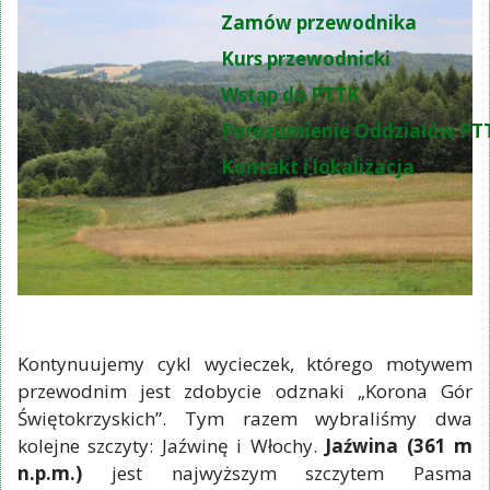
Zamów przewodnika
Kurs przewodnicki
Wstąp do PTTK
Porozumienie Oddziałów PT
Kontakt i lokalizacja
Kontynuujemy cykl wycieczek, którego motywem
przewodnim jest zdobycie odznaki „Korona Gór
Świętokrzyskich”. Tym razem wybraliśmy dwa
kolejne szczyty: Jaźwinę i Włochy.
Jaźwina (361 m
n.p.m.)
jest najwyższym szczytem Pasma