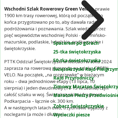
Wschodni Szlak Rowerowy Green Velo
to prawie
1900 km trasy rowerowej, którą od początku do
końca przygotowano po to, aby dawała radość
podróżowania i poznawania. Szlak wiedzie przez
pięć województw wschodniej Polski - warmińsko-
mazurskie, podlaskie, lubelskie, podkarpackie i
Spacerem po górach
świętokrzyskie.
25-tka świętokrzyska
50-tka świetokrzyska
PTTK Oddział Świętokrzyski w Kielcach w roku 2024
zaprasza na rowerową przygodę na szlaku GRREN
Świętokrzyski Rajd Pielgrz
VELO. Na początek, „na rozgrzewkę” w bieżącym
Rajd Przyrodniczy
roku – dwa jednodniowe etapy (13 lipca, 10
Zimowy Maraton Świętokrzy
sierpnia) i jeden dwudniowy (14-15 września) czyli
całość szlaku w woj. Świętokrzyskim i fragment
Maraton Pieszy Przedwiośni
Podkarpacia – łącznie ok. 300 km.
Zobacz Świętokrzyskie
A w następnych latach dwu, trzydniowe wyjazdy z
noclegami (a może i dłuższe)…
Wycieczki piesze