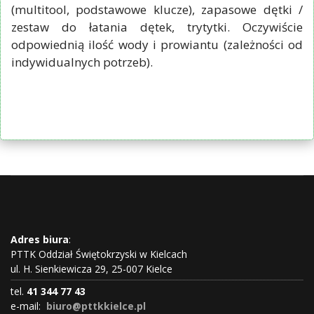
(multitool, podstawowe klucze), zapasowe dętki /
zestaw do łatania dętek, trytytki. Oczywiście
odpowiednią ilość wody i prowiantu (zależności od
indywidualnych potrzeb).
Adres biura
:
PTTK Oddział Świętokrzyski w Kielcach
ul. H. Sienkiewicza 29, 25-007 Kielce
tel.
41 344 77 43
e-mail:
biuro@pttkkielce.pl