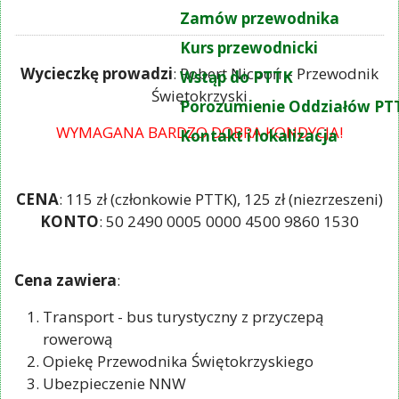
Zamów przewodnika
Kurs przewodnicki
Wycieczkę prowadzi
: Robert Nicpoń – Przewodnik
Wstąp do PTTK
Świętokrzyski
Porozumienie Oddziałów PT
WYMAGANA BARDZO DOBRA KONDYCJA!
Kontakt i lokalizacja
CENA
: 115 zł (członkowie PTTK), 125 zł (niezrzeszeni)
KONTO
: 50 2490 0005 0000 4500 9860 1530
Cena zawiera
:
Transport - bus turystyczny z przyczepą
rowerową
Opiekę Przewodnika Świętokrzyskiego
Ubezpieczenie NNW