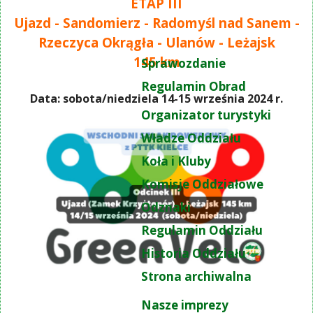
ETAP III
Ujazd - Sandomierz - Radomyśl nad Sanem -
Rzeczyca Okrągła - Ulanów - Leżajsk
145 km
Sprawozdanie
Regulamin Obrad
Data: sobota/niedziela 14-15 września 2024 r.
Organizator turystyki
Władze Oddziału
Koła i Kluby
Komisje Oddziałowe
Odznaki
Regulamin Oddziału
Historia Oddziału
Strona archiwalna
Nasze imprezy