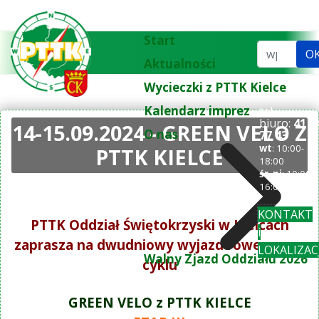
Start
Szukaj...
O
Aktualności
Wycieczki z PTTK Kielce
Kalendarz imprez
tel.
biuro:
41 3
14-15.09.2024 - GREEN VELO Z
O nas
77 43
wt
: 10:00-
PTTK KIELCE
18:00
śr-pi
: 10:00-
16:00
KONTAKT
PTTK Oddział Świętokrzyski w Kielcach
i
zaprasza na dwudniowy wyjazd rowerowy z
LOKALIZAC
Walny Zjazd Oddziału 2026
cyklu
GREEN VELO z PTTK KIELCE