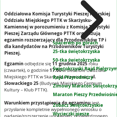
Oddziałowa Komisja Turystyki Pieszej i Górskiej
Oddziału Miejskiego PTTK w Skarżysku-
Kamiennej w porozumieniu z Komisją Turystyki
Pieszej Zarządu Głównego PTTK organizują
egzamin rozszerzający dla Przodowników TP i
Spacerem po górach
dla kandydatów na Przodowników Turystyki
25-tka świętokrzyska
Pieszej.
50-tka świetokrzyska
Egzamin
odbędzie się
11 grudnia 2025
roku
Świętokrzyski Rajd Pielgrz
(czwartek), o godzinie
17.00
w siedzibie Oddziału
Miejskiego PTTK w Skarżysku-Kamiennej,
ul.
Rajd Przyrodniczy
Słowackiego 25
(Budynek Miejskiego Centrum
Zimowy Maraton Świętokrzy
Kultury – Klub PTTK).
Maraton Pieszy Przedwiośni
Warunkiem przystąpienia do egzaminu
jest
Zobacz Świętokrzyskie
przysłanie kompletnie wypełnionego wniosku o
Wycieczki piesze
nadanie/rozszerzenie uprawnień, potwierdzonego