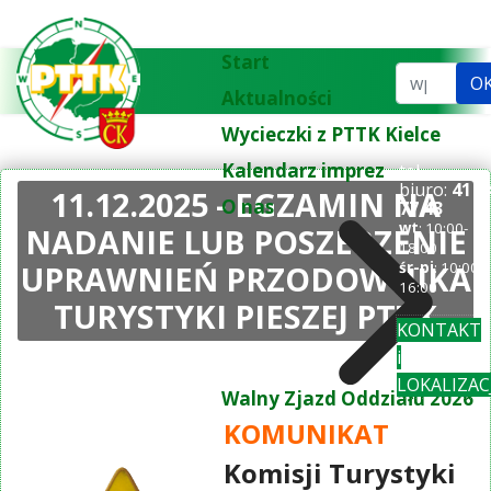
Start
Szukaj...
O
Aktualności
Wycieczki z PTTK Kielce
Kalendarz imprez
tel.
biuro:
41 3
11.12.2025 - EGZAMIN NA
O nas
77 43
wt
: 10:00-
NADANIE LUB POSZERZENIE
18:00
UPRAWNIEŃ PRZODOWNIKA
śr-pi
: 10:00-
16:00
TURYSTYKI PIESZEJ PTTK
KONTAKT
i
LOKALIZAC
Walny Zjazd Oddziału 2026
KOMUNIKAT
Komisji Turystyki