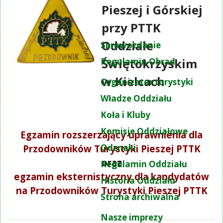
Pieszej i Górskiej
przy PTTK
Oddziale
Sprawozdanie
Świętokrzyskim
Regulamin Obrad
w Kielcach
Organizator turystyki
Władze Oddziału
Koła i Kluby
Komisje Oddziałowe
Egzamin rozszerzający uprawnienia dla
Odznaki
Przodowników Turystyki Pieszej PTTK
oraz
Regulamin Oddziału
egzamin eksternistyczny dla kandydatów
Historia Oddziału
na Przodowników Turystyki Pieszej PTTK
Strona archiwalna
Nasze imprezy