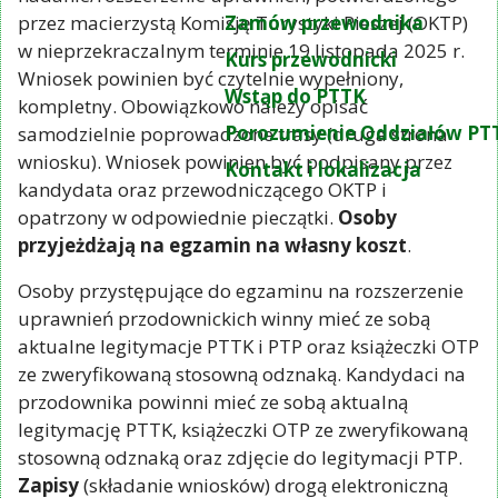
przez macierzystą Komisję Turystyki Pieszej (OKTP)
Zamów przewodnika
w nieprzekraczalnym terminie 19 listopada 2025 r.
Kurs przewodnicki
Wniosek powinien być czytelnie wypełniony,
Wstąp do PTTK
kompletny. Obowiązkowo należy opisać
Porozumienie Oddziałów PT
samodzielnie poprowadzone trasy (druga strona
wniosku). Wniosek powinien być podpisany przez
Kontakt i lokalizacja
kandydata oraz przewodniczącego OKTP i
opatrzony w odpowiednie pieczątki.
Osoby
przyjeżdżają na egzamin na własny koszt
.
Osoby przystępujące do egzaminu na rozszerzenie
uprawnień przodownickich winny mieć ze sobą
aktualne legitymacje PTTK i PTP oraz książeczki OTP
ze zweryfikowaną stosowną odznaką. Kandydaci na
przodownika powinni mieć ze sobą aktualną
legitymację PTTK, książeczki OTP ze zweryfikowaną
stosowną odznaką oraz zdjęcie do legitymacji PTP.
Zapisy
(składanie wniosków) drogą elektroniczną