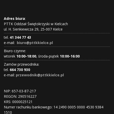
Adres biura
:
PTTK Oddział Świętokrzyski w Kielcach
ul. H. Sienkiewicza 29, 25-007 Kielce
tel.
41 344 77 43
e-mail:
biuro@pttkkielce.pl
Biuro czynne:
wtorek
10:00-18:00
, środa-piątek
10:00-16:00
Zamów przewodnika:
tel.
664 730 930
e-mail:
przewodnik@pttkkielce.pl
NIP: 657-03-87-217
REGON:
290516227
KRS:
0000025121
Numer rachunku bankowego: 14 2490 0005 0000 4530 9384
1510