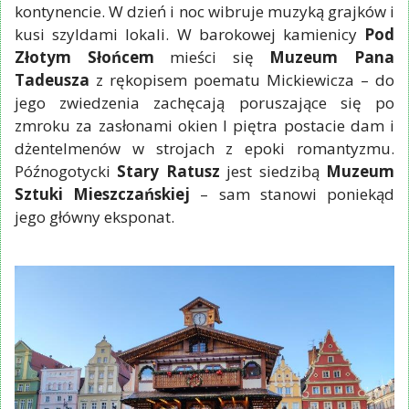
kontynencie. W dzień i noc wibruje muzyką grajków i
kusi szyldami lokali. W barokowej kamienicy
Pod
Złotym Słońcem
mieści się
Muzeum Pana
Tadeusza
z rękopisem poematu Mickiewicza – do
jego zwiedzenia zachęcają poruszające się po
zmroku za zasłonami okien I piętra postacie dam i
dżentelmenów w strojach z epoki romantyzmu.
Późnogotycki
Stary Ratusz
jest siedzibą
Muzeum
Sztuki Mieszczańskiej
– sam stanowi poniekąd
jego główny eksponat.