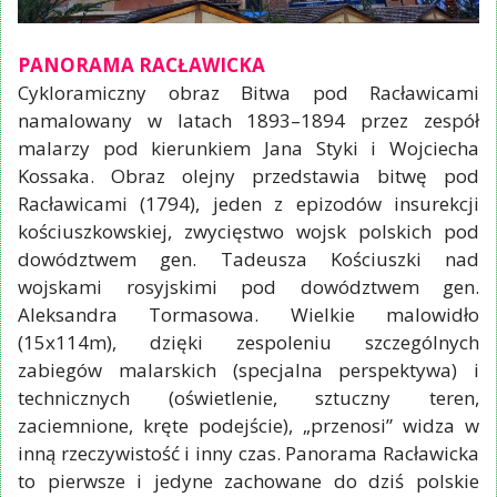
PANORAMA RACŁAWICKA
Cykloramiczny obraz Bitwa pod Racławicami
namalowany w latach 1893–1894 przez zespół
malarzy pod kierunkiem Jana Styki i Wojciecha
Kossaka. Obraz olejny przedstawia bitwę pod
Racławicami (1794), jeden z epizodów insurekcji
kościuszkowskiej, zwycięstwo wojsk polskich pod
dowództwem gen. Tadeusza Kościuszki nad
wojskami rosyjskimi pod dowództwem gen.
Aleksandra Tormasowa. Wielkie malowidło
(15x114m), dzięki zespoleniu szczególnych
zabiegów malarskich (specjalna perspektywa) i
technicznych (oświetlenie, sztuczny teren,
zaciemnione, kręte podejście), „przenosi” widza w
inną rzeczywistość i inny czas. Panorama Racławicka
to pierwsze i jedyne zachowane do dziś polskie