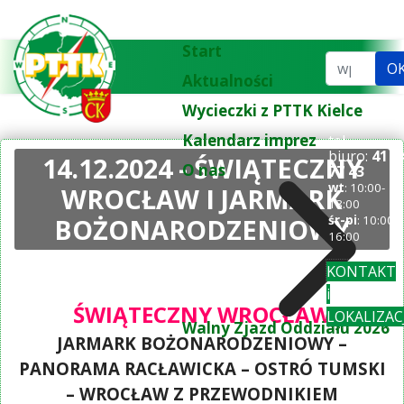
Start
Szukaj...
O
Aktualności
Wycieczki z PTTK Kielce
Kalendarz imprez
tel.
biuro:
41 3
14.12.2024 - ŚWIĄTECZNY
O nas
77 43
wt
: 10:00-
WROCŁAW I JARMARK
18:00
BOŻONARODZENIOWY
śr-pi
: 10:00-
16:00
KONTAKT
i
ŚWIĄTECZNY WROCŁAW
LOKALIZAC
Walny Zjazd Oddziału 2026
JARMARK BOŻONARODZENIOWY –
PANORAMA RACŁAWICKA – OSTRÓ TUMSKI
– WROCŁAW Z PRZEWODNIKIEM