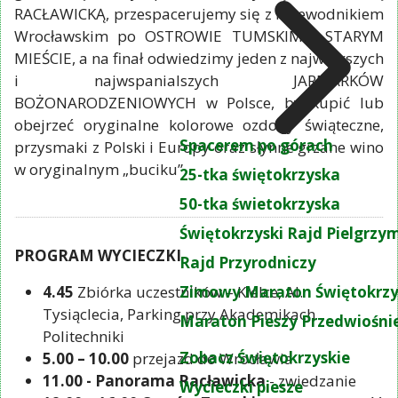
RACŁAWICKĄ, przespacerujemy się z Przewodnikiem
Wrocławskim po OSTROWIE TUMSKIM i STARYM
MIEŚCIE, a na finał odwiedzimy jeden z największych
i najwspanialszych JARMARKÓW
BOŻONARODZENIOWYCH w Polsce, by kupić lub
obejrzeć oryginalne kolorowe ozdoby świąteczne,
Spacerem po górach
przysmaki z Polski i Europy oraz słynne grzane wino
w oryginalnym „buciku”.
25-tka świętokrzyska
50-tka świetokrzyska
Świętokrzyski Rajd Pielgrz
PROGRAM WYCIECZKI
Rajd Przyrodniczy
4.45
Zbiórka uczestników – Kielce, Al.
Zimowy Maraton Świętokrzy
Tysiąclecia, Parking przy Akademikach
Maraton Pieszy Przedwiośni
Politechniki
Zobacz Świętokrzyskie
5.00 – 10.00
przejazd do Wrocławia
11.00 - Panorama Racławicka
- zwiedzanie
Wycieczki piesze