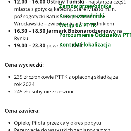
12.00 – 16.00 Ostrów Tumski
- najstarsza część
Zamów przewodnika
miasta z gotycką katedrą, Stare Miasto m.in.
Kurs przewodnicki
późnogotycki Ratusz, Rynek, Sukiennice
Wrocławskie – zwiedzanie z Przewodnikiem
Wstąp do PTTK
16.30 – 18.30 Jarmark Bożonarodzeniowy
na
Porozumienie Oddziałów PT
Rynku
Kontakt i lokalizacja
19.00 – 23.30
powrót do
Kielc
Cena wycieczki:
235 zł członkowie PTTK z opłaconą składką za
rok 2024
245 zł osoby nie zrzeszone
Cena zawiera:
Opiekę Pilota przez cały okres pobytu
Rezerwacje do wszystkich zaplanowanych