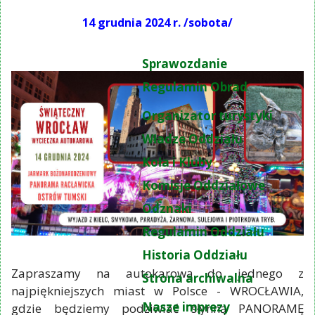
14 grudnia 2024 r. /sobota/
Sprawozdanie
Regulamin Obrad
Organizator turystyki
Władze Oddziału
Koła i Kluby
Komisje Oddziałowe
Odznaki
Regulamin Oddziału
Historia Oddziału
Zapraszamy na autokarową do jednego z
Strona archiwalna
najpiękniejszych miast w Polsce - WROCŁAWIA,
Nasze imprezy
gdzie będziemy podziwiać słynną PANORAMĘ