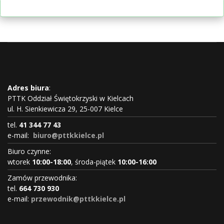
Adres biura
:
PTTK Oddział Świętokrzyski w Kielcach
ul. H. Sienkiewicza 29, 25-007 Kielce
tel.
41 344 77 43
e-mail:
biuro@pttkkielce.pl
Biuro czynne:
wtorek
10:00-18:00
, środa-piątek
10:00-16:00
Zamów przewodnika:
tel.
664 730 930
e-mail:
przewodnik@pttkkielce.pl