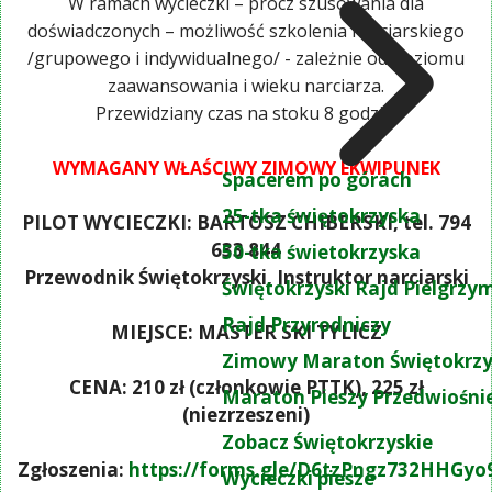
W ramach wycieczki – prócz szusowania dla
doświadczonych – możliwość szkolenia narciarskiego
/grupowego i indywidualnego/ - zależnie od poziomu
zaawansowania i wieku narciarza.
Przewidziany czas na stoku 8 godzin.
WYMAGANY WŁAŚCIWY ZIMOWY EKWIPUNEK
Spacerem po górach
25-tka świętokrzyska
PILOT WYCIECZKI: BARTOSZ CHIBERSKI, tel. 794
633 844
50-tka świetokrzyska
Przewodnik Świętokrzyski, Instruktor narciarski
Świętokrzyski Rajd Pielgrz
Rajd Przyrodniczy
MIEJSCE: MASTER SKI TYLICZ
Zimowy Maraton Świętokrzy
CENA: 210 zł (członkowie PTTK), 225 zł
Maraton Pieszy Przedwiośni
(niezrzeszeni)
Zobacz Świętokrzyskie
Zgłoszenia:
https://forms.gle/D6tzPngz732HHGyo
Wycieczki piesze