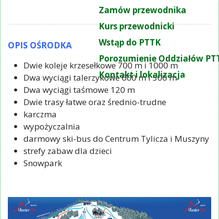
Zamów przewodnika
Kurs przewodnicki
Wstąp do PTTK
OPIS OŚRODKA
Porozumienie Oddziałów PT
Dwie koleje krzesełkowe 700 m i 1000 m
Kontakt i lokalizacja
Dwa wyciągi talerzykowe 600 m i 500 m
Dwa wyciągi taśmowe 120 m
Dwie trasy łatwe oraz średnio-trudne
karczma
wypożyczalnia
darmowy ski-bus do Centrum Tylicza i Muszyny
strefy zabaw dla dzieci
Snowpark