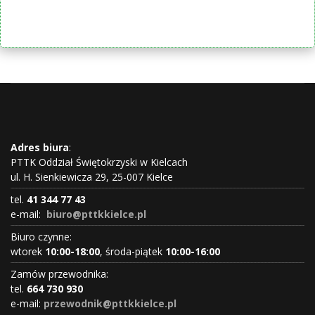
Adres biura
:
PTTK Oddział Świętokrzyski w Kielcach
ul. H. Sienkiewicza 29, 25-007 Kielce
tel.
41 344 77 43
e-mail:
biuro@pttkkielce.pl
Biuro czynne:
wtorek
10:00-18:00
, środa-piątek
10:00-16:00
Zamów przewodnika:
tel.
664 730 930
e-mail:
przewodnik@pttkkielce.pl