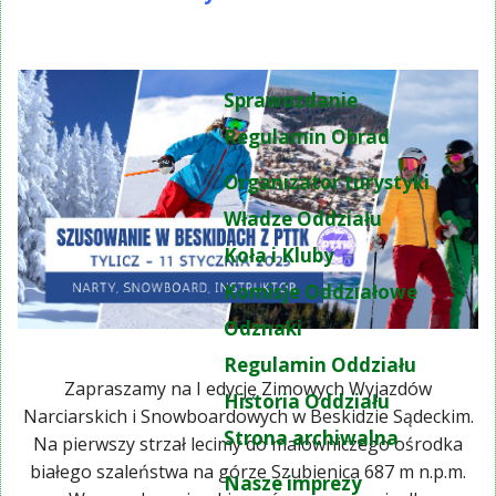
Sprawozdanie
Regulamin Obrad
Organizator turystyki
Władze Oddziału
Koła i Kluby
Komisje Oddziałowe
Odznaki
Regulamin Oddziału
Zapraszamy na I edycję Zimowych Wyjazdów
Historia Oddziału
Narciarskich i Snowboardowych w Beskidzie Sądeckim.
Strona archiwalna
Na pierwszy strzał lecimy do malowniczego ośrodka
białego szaleństwa na górze Szubienica 687 m n.p.m.
Nasze imprezy