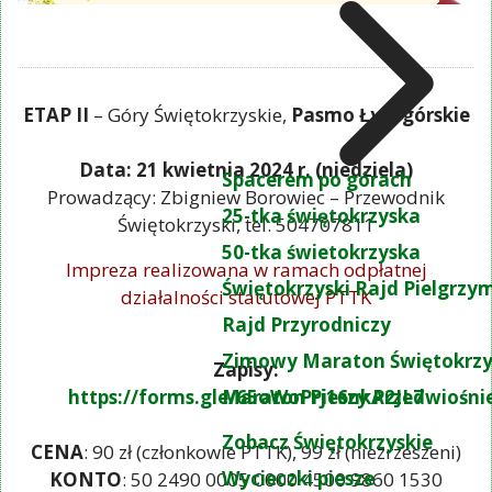
ETAP II
– Góry Świętokrzyskie,
Pasmo Łysogórskie
Data: 21 kwietnia 2024 r. (niedziela)
Spacerem po górach
Prowadzący: Zbigniew Borowiec – Przewodnik
25-tka świętokrzyska
Świętokrzyski, tel. 504707811
50-tka świetokrzyska
Impreza realizowana w ramach odpłatnej
Świętokrzyski Rajd Pielgrz
działalności statutowej PTTK
Rajd Przyrodniczy
Zimowy Maraton Świętokrzy
Zapisy:
Maraton Pieszy Przedwiośni
https://forms.gle/65oWoPrj16nkA2JL7
Zobacz Świętokrzyskie
CENA
: 90 zł (członkowie PTTK), 99 zł (niezrzeszeni)
Wycieczki piesze
KONTO
: 50 2490 0005 0000 4500 9860 1530