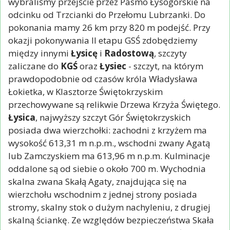
wybraliśmy przejście przez Pasmo Łysogórskie na
odcinku od Trzcianki do Przełomu Lubrzanki. Do
pokonania mamy 26 km przy 820 m podejść. Przy
okazji pokonywania II etapu GSŚ zdobędziemy
między innymi
Łysicę
i
Radostową
, szczyty
zaliczane do
KGŚ
oraz
Łysiec
- szczyt, na którym
prawdopodobnie od czasów króla Władysława
Łokietka, w Klasztorze Świętokrzyskim
przechowywane są relikwie Drzewa Krzyża Świętego.
Łysica
, najwyższy szczyt Gór Świętokrzyskich
posiada dwa wierzchołki: zachodni z krzyżem ma
wysokość 613,31 m n.p.m., wschodni zwany Agatą
lub Zamczyskiem ma 613,96 m n.p.m. Kulminacje
oddalone są od siebie o około 700 m. Wychodnia
skalna zwana Skałą Agaty, znajdująca się na
wierzchołu wschodnim z jednej strony posiada
stromy, skalny stok o dużym nachyleniu, z drugiej
skalną ściankę. Ze względów bezpieczeństwa Skała