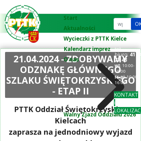
Start
Szukaj...
O
Aktualności
Wycieczki z PTTK Kielce
Kalendarz imprez
tel.
biuro:
41 3
21.04.2024 - ZDOBYWAMY
O nas
77 43
wt
: 10:00-
ODZNAKĘ GŁÓWNEGO
18:00
SZLAKU ŚWIĘTOKRZYSKIEGO
śr-pi
: 10:00-
16:00
- ETAP II
KONTAKT
i
PTTK Oddział Świętokrzyski w
LOKALIZAC
Walny Zjazd Oddziału 2026
Kielcach
zaprasza na jednodniowy wyjazd