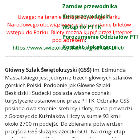
Zamów przewodnika
Kurs przewodnicki
Uwaga: na terenie Świętokrzyskiego Parku
Narodowego obowiązkowe jest posiadanie biletów
Wstąp do PTTK
wstępu do Parku. Bilety można kupić przez Internet
Porozumienie Oddziałów PT
pod adresem
:
Kontakt i lokalizacja
https://www.swietokrzyskipn.org.pl/kup-bilet/
Główny Szlak Świętokrzyski (GSŚ)
im. Edmunda
Massalskiego jest jednym z trzech głównych szlaków
górskich Polski. Podobnie jak Główne Szlaki:
Beskidzki i Sudecki posiada własne odznaki
turystyczne ustanowione przez PTTK. Odznaka GSŚ
posiada dwa stopnie: srebrny i złoty, trasa prowadzi
z Gołoszyc do Kuźniaków i liczy w sumie 93 km i
około 2700 m podejść. Do zbierania potwierdzeń
przejścia GSŚ służą książeczki GOT. Na drugi etap