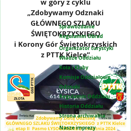
w góry z cyklu
„Zdobywamy Odznaki
GŁÓWNEGO SZLAKU
Sprawozdanie
ŚWIĘTOKRZYSKIEGO
Regulamin Obrad
i Korony Gór Świętokrzyskich
Organizator turystyki
z PTTK Kielce”
Władze Oddziału
Koła i Kluby
Komisje Oddziałowe
Odznaki
Regulamin Oddziału
Historia Oddziału
Strona archiwalna
Nasze imprezy