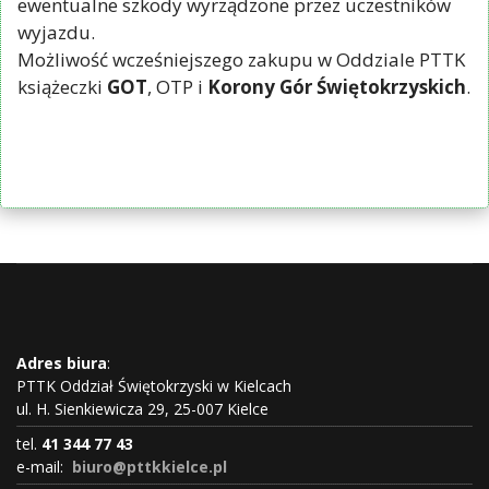
ewentualne szkody wyrządzone przez uczestników
wyjazdu.
Możliwość wcześniejszego zakupu w Oddziale PTTK
książeczki
GOT
, OTP i
Korony Gór Świętokrzyskich
.
Adres biura
:
PTTK Oddział Świętokrzyski w Kielcach
ul. H. Sienkiewicza 29, 25-007 Kielce
tel.
41 344 77 43
e-mail:
biuro@pttkkielce.pl