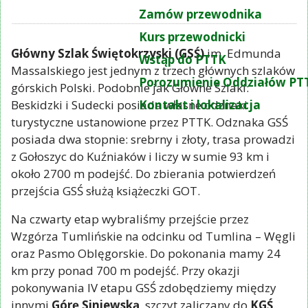
Zamów przewodnika
Kurs przewodnicki
Główny Szlak Świętokrzyski (GSŚ)
im. Edmunda
Wstąp do PTTK
Massalskiego jest jednym z trzech głównych szlaków
Porozumienie Oddziałów PT
górskich Polski. Podobnie jak Główne Szlaki:
Beskidzki i Sudecki posiada własne odznaki
Kontakt i lokalizacja
turystyczne ustanowione przez PTTK. Odznaka GSŚ
posiada dwa stopnie: srebrny i złoty, trasa prowadzi
z Gołoszyc do Kuźniaków i liczy w sumie 93 km i
około 2700 m podejść. Do zbierania potwierdzeń
przejścia GSŚ służą książeczki GOT.
Na czwarty etap wybraliśmy przejście przez
Wzgórza Tumlińskie na odcinku od Tumlina – Węgli
oraz Pasmo Oblęgorskie. Do pokonania mamy 24
km przy ponad 700 m podejść. Przy okazji
pokonywania IV etapu GSŚ zdobędziemy między
innymi
Górę Siniewską
, szczyt zaliczany do
KGŚ
.