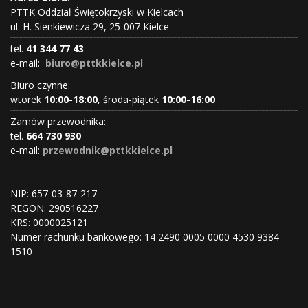
PTTK Oddział Świętokrzyski w Kielcach
ul. H. Sienkiewicza 29, 25-007 Kielce
tel.
41 344 77 43
e-mail:
biuro@pttkkielce.pl
Biuro czynne:
wtorek
10:00-18:00
, środa-piątek
10:00-16:00
Zamów przewodnika:
tel.
664 730 930
e-mail:
przewodnik@pttkkielce.pl
NIP: 657-03-87-217
REGON:
290516227
KRS:
0000025121
Numer rachunku bankowego: 14 2490 0005 0000 4530 9384
1510