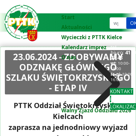
Start
Szukaj...
O
Aktualności
Wycieczki z PTTK Kielce
Kalendarz imprez
tel.
biuro:
41 3
23.06.2024 - ZDOBYWAMY
O nas
77 43
wt
: 10:00-
ODZNAKĘ GŁÓWNEGO
18:00
SZLAKU ŚWIĘTOKRZYSKIEGO
śr-pi
: 10:00-
16:00
- ETAP IV
KONTAKT
i
PTTK Oddział Świętokrzyski w
LOKALIZAC
Walny Zjazd Oddziału 2026
Kielcach
zaprasza na jednodniowy wyjazd