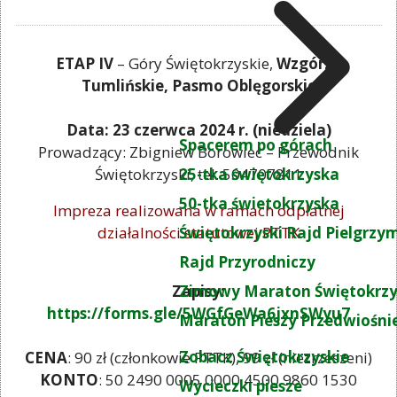
ETAP IV
– Góry Świętokrzyskie,
Wzgórza
Tumlińskie, Pasmo Oblęgorskie
Data: 23 czerwca 2024 r. (niedziela)
Spacerem po górach
Prowadzący: Zbigniew Borowiec – Przewodnik
Świętokrzyski, tel. 504707811
25-tka świętokrzyska
50-tka świetokrzyska
Impreza realizowana w ramach odpłatnej
działalności statutowej PTTK
Świętokrzyski Rajd Pielgrz
Rajd Przyrodniczy
Zapisy:
Zimowy Maraton Świętokrzy
https://forms.gle/5WGfGeWa6jxnSWyu7
Maraton Pieszy Przedwiośni
Zobacz Świętokrzyskie
CENA
: 90 zł (członkowie PTTK), 99 zł (niezrzeszeni)
KONTO
: 50 2490 0005 0000 4500 9860 1530
Wycieczki piesze