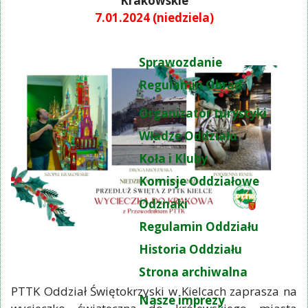
Krakowskie
7.01.2024 (niedziela)
Sprawozdanie
Regulamin Obrad
Organizator turystyki
Władze Oddziału
Koła i Kluby
Komisje Oddziałowe
Odznaki
Regulamin Oddziału
Historia Oddziału
Strona archiwalna
PTTK Oddział Świętokrzyski w Kielcach zaprasza na
Nasze imprezy