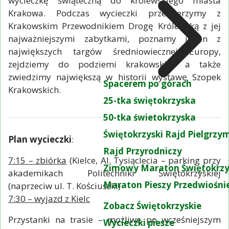
wycieczkę świąteczną do królewskiego miasta
Krakowa. Podczas wycieczki przemierzymy z
Krakowskim Przewodnikiem Drogę Królewską z jej
najważniejszymi zabytkami, poznamy jeden z
największych targów średniowiecznej Europy,
zejdziemy do podziemi krakowskich a także
zwiedzimy największą w historii wystawę Szopek
Spacerem po górach
Krakowskich.
25-tka świętokrzyska
50-tka świetokrzyska
Świętokrzyski Rajd Pielgrz
Plan wycieczki
:
Rajd Przyrodniczy
7:15 – zbiórka
(Kielce, Al. Tysiąclecia – parking przy
Zimowy Maraton Świętokrzy
akademikach Politechniki Świętokrzyskiej
Maraton Pieszy Przedwiośni
(naprzeciw ul. T. Kościuszki)
7:30 – wyjazd z Kielc
Zobacz Świętokrzyskie
Przystanki na trasie – możliwe po wcześniejszym
Wycieczki piesze