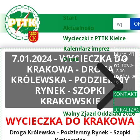
Start
Szukaj...
O
Aktualności
Wycieczki z PTTK Kielce
Kalendarz imprez
tel.
biuro:
41 3
7.01.2024 - WYCIECZKA DO
O nas
77 43
wt
: 10:00-
KRAKOWA - DROGA
18:00
KRÓLEWSKA - PODZIEMNY
śr-pi
: 10:00-
16:00
RYNEK - SZOPKI
KONTAKT
KRAKOWSKIE
i
LOKALIZAC
Walny Zjazd Oddziału 2026
WYCIECZKA DO KRAKOWA
Droga Królewska – Podziemny Rynek – Szopki