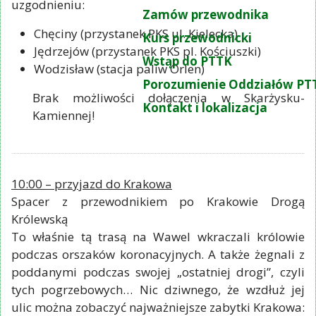
uzgodnieniu:
Zamów przewodnika
Chęciny (przystanek PKS ul. Kielecka)
Kurs przewodnicki
Jędrzejów (przystanek PKS pl. Kościuszki)
Wstąp do PTTK
Wodzisław (stacja paliw Orlen)
Porozumienie Oddziałów PT
Brak możliwości dołączenia w Skarżysku-
Kontakt i lokalizacja
Kamiennej!
10:00 – przyjazd do Krakowa
Spacer z przewodnikiem po Krakowie Drogą
Królewską
To właśnie tą trasą na Wawel wkraczali królowie
podczas orszaków koronacyjnych. A także żegnali z
poddanymi podczas swojej „ostatniej drogi”, czyli
tych pogrzebowych… Nic dziwnego, że wzdłuż jej
ulic można zobaczyć najważniejsze zabytki Krakowa: