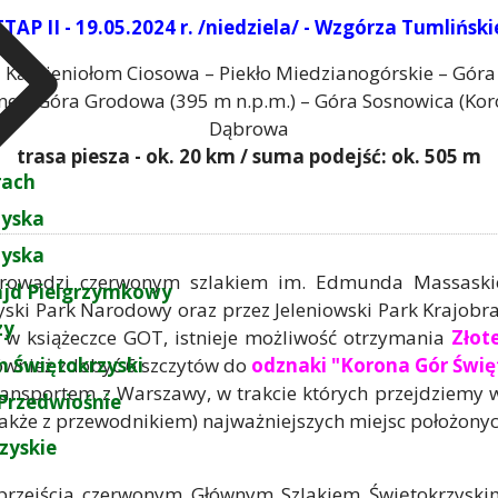
ETAP II - 19.05.2024 r. /niedziela/ - Wzgórza Tumliński
– Kamieniołom Ciosowa – Piekło Miedzianogórskie – Gór
ne – Góra Grodowa (395 m n.p.m.) – Góra Sosnowica (Kor
Dąbrowa
trasa piesza - ok. 20 km / suma podejść: ok. 505 m
rach
zyska
zyska
owadzi czerwonym szlakiem im. Edmunda Massaskie
ajd Pielgrzymkowy
ski Park Narodowy oraz przez Jeleniowski Park Krajobra
zy
e w książeczce GOT, istnieje możliwość otrzymania
Złot
 Świętokrzyski
ównież zdobyć 6 szczytów do
odznaki "Korona Gór Świę
ransportem z Warszawy, w trakcie których przejdziemy
Przedwiośnie
także z przewodnikiem) najważniejszych miejsc położonyc
zyskie
przejścia czerwonym Głównym Szlakiem Świętokrzyskim