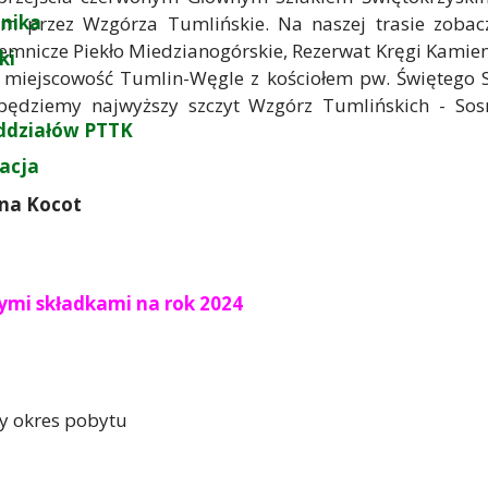
nika
 przez Wzgórza Tumlińskie. Na naszej trasie zoba
emnicze Piekło Miedzianogórskie, Rezerwat Kręgi Kamien
ki
zez miejscowość Tumlin-Węgle z kościołem pw. Świętego 
obędziemy najwyższy szczyt Wzgórz Tumlińskich - So
ddziałów PTTK
zacja
ina Kocot
nymi składkami na rok 2024
ły okres pobytu