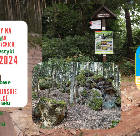
d
ystyki
u
łowe
iału
łu
na