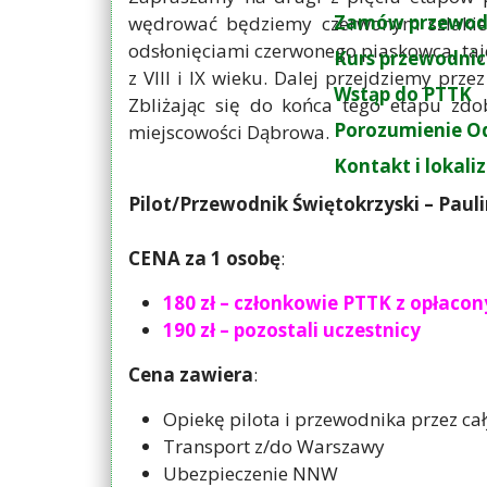
Zamów przewod
wędrować będziemy czerwonym szlakiem
odsłonięciami czerwonego piaskowca, taj
Kurs przewodnic
z VIII i IX wieku. Dalej przejdziemy pr
Wstąp do PTTK
Zbliżając się do końca tego etapu zd
Porozumienie O
miejscowości Dąbrowa.
Kontakt i lokali
Pilot/Przewodnik Świętokrzyski – Paul
CENA za 1 osobę
:
180 zł – członkowie PTTK z opłaco
190 zł – pozostali uczestnicy
Cena zawiera
:
Opiekę pilota i przewodnika przez ca
Transport z/do Warszawy
Ubezpieczenie NNW