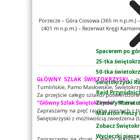
Porzecze – Góra Ciosowa (365 m n.p.m.) 
(401 m n.p.m.) – Rezerwat Kręgi Kamien
Spacerem po gó
25-tka świętokr
50-tka świetokr
GŁÓWNY SZLAK ŚWIĘTOKRZYSKI
– pr
Świętokrzyski R
Tumlińskie, Pamo Masłowskie, Świętokrzy
Rajd Przyrodnic
Za przejście całego szlaku, potwierdzon
"Główny Szlak Świętokrzyski"
Zimowy Maraton
. Można r
Zapraszamy na pięć rajdów pieszych z t
Maraton Pieszy 
Świętokrzyski z możliwością zwiedzenia (
Zobacz Świętokr
Wycieczki piesze
Zapraszamy na drugi z pięciu etapów 