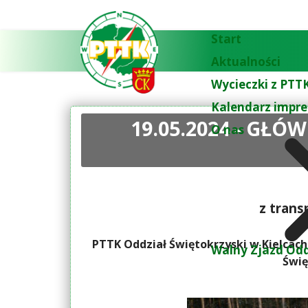
Start
Aktualności
Wycieczki z PTTK
Kalendarz impre
19.05.2024 - GŁ
O nas
z tran
PTTK Oddział Świętokrzyski w Kielcac
Walny Zjazd Odd
Świę