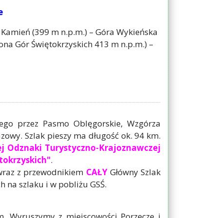
e
a Kamień (399 m n.p.m.) – Góra Wykieńska
ona Gór Świętokrzyskich 413 m n.p.m.) –
go przez Pasmo Oblęgorskie, Wzgórza
zowy. Szlak pieszy ma długość ok. 94 km.
ej Odznaki Turystyczno-Krajoznawczej
tokrzyskich"
.
 wraz z przewodnikiem
CAŁY
Główny Szlak
h na szlaku i w pobliżu GSŚ.
. Wyruszymy z miejscowości Porzecze i