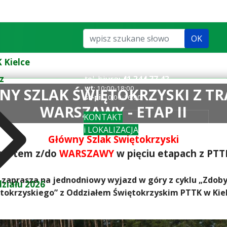
Szukaj...
OK
 Kielce
z
tel. biuro:
41 344 77 43
wt
: 10:00-18:00
ÓWNY SZLAK ŚWIĘTOKRZYSKI Z 
śr-pi
: 10:00-16:00
WARSZAWY - ETAP II
KONTAKT
i LOKALIZACJA
Główny Szlak Świętokrzyski
sportem z/do
WARSZAWY
w pięciu etapach z PTT
h zaprasza na jednodniowy wyjazd w góry z cyklu „Zd
ziału 2026
tokrzyskiego” z Oddziałem Świętokrzyskim PTTK w Kie