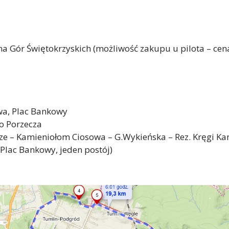
a Gór Świętokrzyskich (możliwość zakupu u pilota – cena
wa, Plac Bankowy
o Porzecza
zecze – Kamieniołom Ciosowa – G.Wykieńska – Rez. Kręgi 
Plac Bankowy, jeden postój)