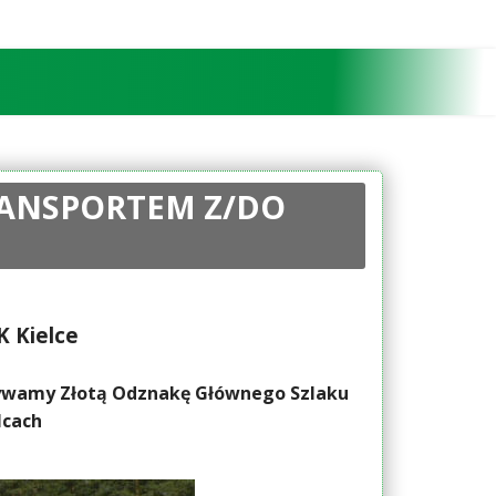
TRANSPORTEM Z/DO
K Kielce
obywamy Złotą Odznakę Głównego Szlaku
lcach