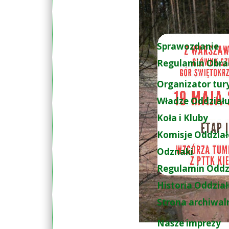
Sprawozdanie
Regulamin Obra
Organizator tur
Władze Oddział
Koła i Kluby
Komisje Oddzia
Odznaki
Regulamin Oddz
Historia Oddzia
Strona archiwal
Nasze imprezy