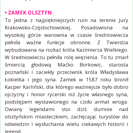
• ZAMEK OLSZTYN
To jedna z najpiękniejszych ruin na terenie Jury
Krakowsko-Częstochowskiej. Posadowiona na
wysokiej górze warownia w czasie średniowiecza
pełniła ważne funkcje obronne. Z Twierdza
wybudowana na rozkaz króla Kazimierza Wielkiego.
W średniowieczu pełniła rolę więzienia. To tu zmarł
śmiercią głodową Maćko Borkowic, starosta
poznański i zaciekły przeciwnik króla Władysława
Łokietka i jego syna. Zamek w 1587 roku bronił
Kacper Karliński, dla którego ważniejsze było dobro
ojczyzny i honor rycerski niż życie własnego syna,
podstępem wystawionego na czoło armat wroga.
Owiany legendami stoi dziś dumnie nad
olsztyńskim miasteczkiem, zachęcając turystów do
odwiedzin i wysłuchania wielu ciekawych historii i
legend.