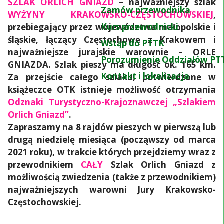
SZLAK ORLICH GNIAZD
– najważniejszy szlak
Zamów przewodnika
WYŻYNY KRAKOWSKO-CZĘSTOCHOWSKIEJ
,
Kurs przewodnicki
przebiegający przez województwa małopolskie i
śląskie, łączący Częstochowę z Krakowem i
Wstąp do PTTK
najważniejsze jurajskie warownie – ORLE
Porozumienie Oddziałów PT
GNIAZDA. Szlak pieszy ma długość ok. 165 km.
Kontakt i lokalizacja
Za przejście całego szlaku, potwierdzone w
książeczce OTK istnieje możliwość otrzymania
Odznaki Turystyczno-Krajoznawczej „Szlakiem
Orlich Gniazd”
.
Zapraszamy na 8 rajdów pieszych w pierwszą lub
drugą niedzielę miesiąca (począwszy od marca
2021 roku), w trakcie których przejdziemy wraz z
przewodnikiem
CAŁY
Szlak Orlich Gniazd z
możliwością zwiedzenia (także z przewodnikiem)
najważniejszych warowni Jury Krakowsko-
Częstochowskiej.