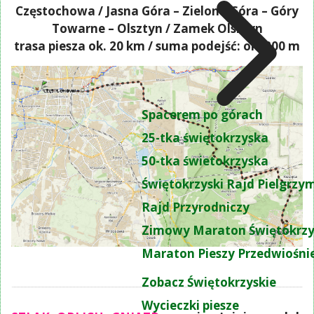
Częstochowa / Jasna Góra – Zielona Góra – Góry
Towarne – Olsztyn / Zamek Olsztyn
trasa piesza ok. 20 km / suma podejść: ok. 200 m
Spacerem po górach
25-tka świętokrzyska
50-tka świetokrzyska
Świętokrzyski Rajd Pielgrz
Rajd Przyrodniczy
Zimowy Maraton Świętokrzy
Maraton Pieszy Przedwiośni
Zobacz Świętokrzyskie
Wycieczki piesze