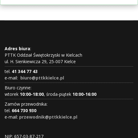
Adres biura
:
PTTK Oddział Świętokrzyski w Kielcach
ul. H. Sienkiewicza 29, 25-007 Kielce
tel.
41 344 77 43
e-mail:
biuro@pttkkielce.pl
Biuro czynne:
wtorek
10:00-18:00
, środa-piątek
10:00-16:00
Zamów przewodnika:
tel.
664 730 930
e-mail:
przewodnik@pttkkielce.pl
NIP: 657-03-87-217