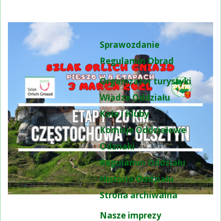
Sprawozdanie
Regulamin Obrad
Organizator turystyki
Władze Oddziału
Koła i Kluby
Komisje Oddziałowe
Odznaki
Regulamin Oddziału
Historia Oddziału
Strona archiwalna
Nasze imprezy