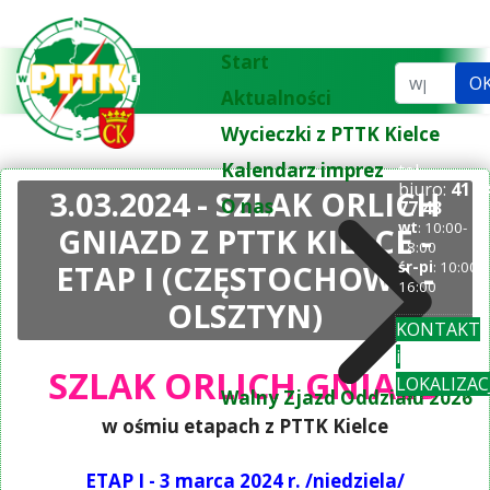
Start
Szukaj...
O
Aktualności
Wycieczki z PTTK Kielce
Kalendarz imprez
tel.
biuro:
41 3
3.03.2024 - SZLAK ORLICH
O nas
77 43
wt
: 10:00-
GNIAZD Z PTTK KIELCE -
18:00
ETAP I (CZĘSTOCHOWA -
śr-pi
: 10:00-
16:00
OLSZTYN)
KONTAKT
i
SZLAK ORLICH GNIAZD
LOKALIZAC
Walny Zjazd Oddziału 2026
w ośmiu etapach z PTTK Kielce
ETAP I - 3 marca 2024 r. /niedziela/