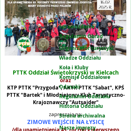
Sprawozdanie
Regulamin Obrad
Organizator turystyki
Władze Oddziału
Koła i Kluby
PTTK Oddział Świętokrzyski w Kielcach
Komisje Oddziałowe
oraz
Odznaki
KTP PTTK "Przygoda", AKTK PTTK "Sabat", KPŚ
PTTK "Bartek" i Młodzieżowy Klub Turystyczno-
Regulamin Oddziału
Krajoznawczy "Autsajder"
Historia Oddziału
zapraszają na:
Strona archiwalna
ZIMOWE WEJŚCIE NA ŁYSICĘ
Nasze imprezy
/dla upamiętnienia 45. rocznicy pierwszego