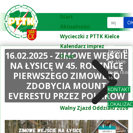
Start
Szukaj...
O
Aktualności
Wycieczki z PTTK Kielce
Kalendarz imprez
tel.
biuro:
41 3
16.02.2025 - ZIMOWE WEJŚCIE
O nas
77 43
wt
: 10:00-
NA ŁYSICĘ W 45. ROCZNICĘ
18:00
PIERWSZEGO ZIMOWEGO
śr-pi
: 10:00-
16:00
ZDOBYCIA MOUNT
KONTAKT
EVERESTU PRZEZ POLAKÓW
i
LOKALIZAC
Walny Zjazd Oddziału 2026