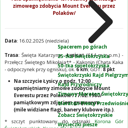
zimowego zdobycia Mount Everestu przez
Polaków/
Data
: 16.02.2025 (niedziela)
Spacerem po górach
Trasa
: Święta Katarzyna -
Łysica
* (614 m n.p.m.) -
25-tka świętokrzyska
Przełęcz Świętego Mikołaja** - Kakonin (Chata Kaka
50-tka świetokrzyska
- odpoczynek przy ognisku), ok.
6 km
; GOT:
8 pkt
Świętokrzyski Rajd Pielgrz
Na szczycie Łysicy o godz. 12:00
Rajd Przyrodniczy
upamiętniamy zimowe zdobycie Mount
Zimowy Maraton Świętokrzy
Everestu przez Polaków /17.02.1980/
pamiątkowym zdjęciem grupowym
Maraton Pieszy Przedwiośni
(mile widziane flagi, banery klubowe itp.)
.
Zobacz Świętokrzyskie
* szczyt punktowany do odznaki
Korona Gór
Wycieczki piesze