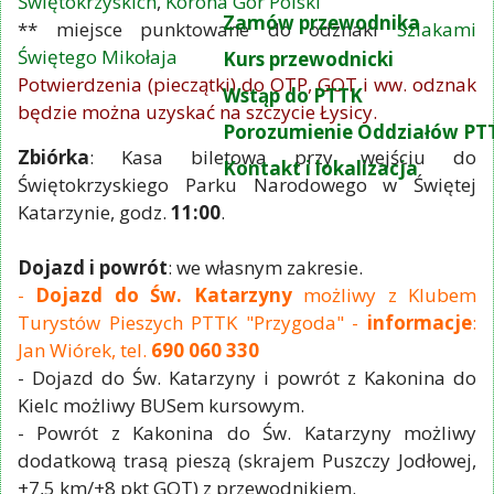
Świętokrzyskich
,
Korona Gór Polski
Zamów przewodnika
** miejsce punktowane do odznaki
Szlakami
Świętego Mikołaja
Kurs przewodnicki
Potwierdzenia (pieczątki) do OTP, GOT i ww. odznak
Wstąp do PTTK
będzie można uzyskać na szczycie Łysicy.
Porozumienie Oddziałów PT
Zbiórka
: Kasa biletowa przy wejściu do
Kontakt i lokalizacja
Świętokrzyskiego Parku Narodowego w Świętej
Katarzynie, godz.
11:00
.
Dojazd i powrót
: we własnym zakresie.
-
Dojazd do Św. Katarzyny
możliwy z Klubem
Turystów Pieszych PTTK "Przygoda" -
informacje
:
Jan Wiórek, tel.
690 060 330
- Dojazd do Św. Katarzyny i powrót z Kakonina do
Kielc możliwy BUSem kursowym.
- Powrót z Kakonina do Św. Katarzyny możliwy
dodatkową trasą pieszą (skrajem Puszczy Jodłowej,
+7,5 km/+8 pkt GOT) z przewodnikiem.