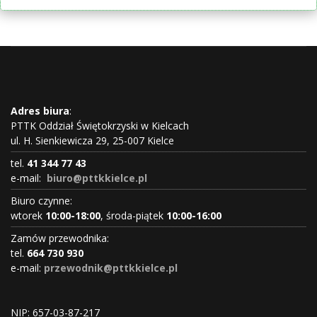
Adres biura
:
PTTK Oddział Świętokrzyski w Kielcach
ul. H. Sienkiewicza 29, 25-007 Kielce
tel.
41 344 77 43
e-mail:
biuro@pttkkielce.pl
Biuro czynne:
wtorek
10:00-18:00
, środa-piątek
10:00-16:00
Zamów przewodnika:
tel.
664 730 930
e-mail:
przewodnik@pttkkielce.pl
NIP: 657-03-87-217