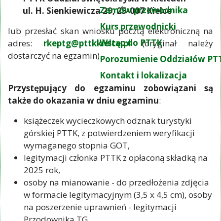
Zamów przewodnika
ul. H. Sienkiewicza 29, 25-007 Kielce
Kurs przewodnicki
lub przesłać skan wniosku pocztą elektroniczną na
Wstąp do PTTK
adres:
rkeptg@pttkkielce.pl
(oryginał należy
dostarczyć na egzamin).
Porozumienie Oddziałów PT
Kontakt i lokalizacja
Przystępujący do egzaminu zobowiązani są
także do okazania w dniu egzaminu
:
książeczek wycieczkowych odznak turystyki
górskiej PTTK, z potwierdzeniem weryfikacji
wymaganego stopnia GOT,
legitymacji członka PTTK z opłaconą składką na
2025 rok,
osoby na mianowanie - do przedłożenia zdjęcia
w formacie legitymacyjnym (3,5 x 4,5 cm), osoby
na poszerzenie uprawnień - legitymacji
Przodownika TG.