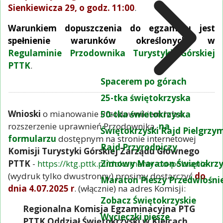
Sienkiewicza 29, o godz. 11:00
.
Warunkiem dopuszczenia do egzaminu jest
spełnienie warunków określonych w
Regulaminie Przodownika Turystyki Górskiej
PTTK
.
Spacerem po górach
25-tka świętokrzyska
Wnioski
o mianowanie Przodownikiem lub o
50-tka świetokrzyska
rozszerzenie uprawnień Przodownika,
na
Świętokrzyski Rajd Pielgrz
formularzu
dostępnym na stronie internetowej
Rajd Przyrodniczy
Komisji Turystyki Górskiej Zarządu Głównego
PTTK
-
https://ktg.pttk.pl/dokumenty-do-pobrania
Zimowy Maraton Świętokrzy
(wydruk tylko dwustronny) prosimy dostarczyć
do
Maraton Pieszy Przedwiośni
dnia 4.07.2025 r
. (włącznie) na adres Komisji:
Zobacz Świętokrzyskie
Regionalna Komisja Egzaminacyjna PTG
Wycieczki piesze
PTTK Oddział Świętokrzyski w Kielcach