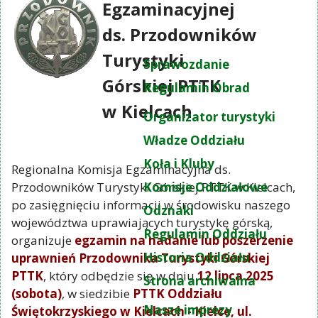
Egzaminacyjnej
ds. Przodowników
Turystyki
Sprawozdanie
Górskiej PTTK
Regulamin Obrad
w Kielcach
Organizator turystyki
Władze Oddziału
Koła i Kluby
Regionalna Komisja Egzaminacyjna ds.
Przodowników Turystyki Górskiej PTTK w Kielcach,
Komisje Oddziałowe
po zasięgnięciu informacji w środowisku naszego
Odznaki
województwa uprawiających turystykę górską,
Regulamin Oddziału
organizuje
egzamin na nadanie lub poszerzenie
Historia Oddziału
uprawnień Przodownika Turystyki Górskiej
PTTK
, który odbędzie się w dniu
12 lipca 2025
Strona archiwalna
(sobota)
, w siedzibie
PTTK Oddziału
Nasze imprezy
Świętokrzyskiego w Kielcach - Kielce, ul.