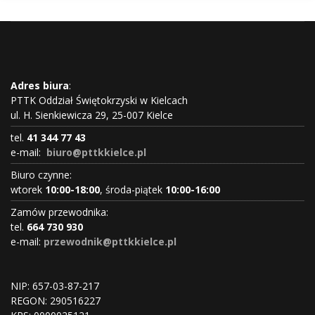
Adres biura
:
PTTK Oddział Świętokrzyski w Kielcach
ul. H. Sienkiewicza 29, 25-007 Kielce
tel.
41 344 77 43
e-mail:
biuro@pttkkielce.pl
Biuro czynne:
wtorek
10:00-18:00
, środa-piątek
10:00-16:00
Zamów przewodnika:
tel.
664 730 930
e-mail:
przewodnik@pttkkielce.pl
NIP: 657-03-87-217
REGON:
290516227