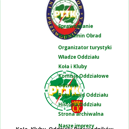
Sprawozdanie
Regulamin Obrad
Organizator turystyki
Władze Oddziału
Koła i Kluby
Komisje Oddziałowe
Odznaki
Regulamin Oddziału
Historia Oddziału
Strona archiwalna
Nasze imprezy