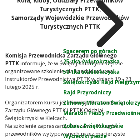
Koła, Kluby, Oddziały Przewodników
Turystycznych PTTK,
Samorządy Wojewódzkie Przewodników
Turystycznych PTTK
Spacerem po górach
Komisja Przewodnicka Zarządu Głównego
25-tka świętokrzyska
PTTK
informuje, że w Świętej Katarzynie będzie
organizowane szkolenie dla kandydatów na
50-tka świetokrzyska
Instruktorów Przewodnictwa PTTK w dniach 19 - 23
Świętokrzyski Rajd Pielgrz
lutego 2025 r.
Rajd Przyrodniczy
Organizatorem kursu jest Komisja Przewodnicka
Zimowy Maraton Świętokrzy
Zarządu Głównego PTTK i PTTK Oddział
Maraton Pieszy Przedwiośni
Świętokrzyski w Kielcach.
Zobacz Świętokrzyskie
Na szkolenie zapraszamy Koleżanki i Kolegów
przewodników wytypowanych przez macierzyste
Wycieczki piesze