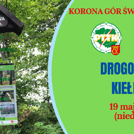
d
ystyki
u
łowe
iału
łu
na