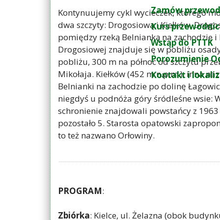
Zamów przewod
Kontynuujemy cykl wycieczek, którego m
dwa szczyty: Drogosiową i Kiełków. Drogo
Kurs przewodnic
pomiędzy rzeką Belnianką na zachodzie i
Wstąp do PTTK
Drogosiowej znajduje się w pobliżu osady
Porozumienie O
pobliżu, 300 m na północ od szczytu przeb
Mikołaja. Kiełków (452 m n.p.m.), inna na
Kontakt i lokali
Belnianki na zachodzie po dolinę Łagowic
niegdyś u podnóża góry śródleśne wsie: Wo
schronienie znajdowali powstańcy z 1963 
pozostało 5. Starosta opatowski zapropo
to też nazwano Orłowiny.
PROGRAM
:
Zbiórka
: Kielce, ul. Żelazna (obok budynk