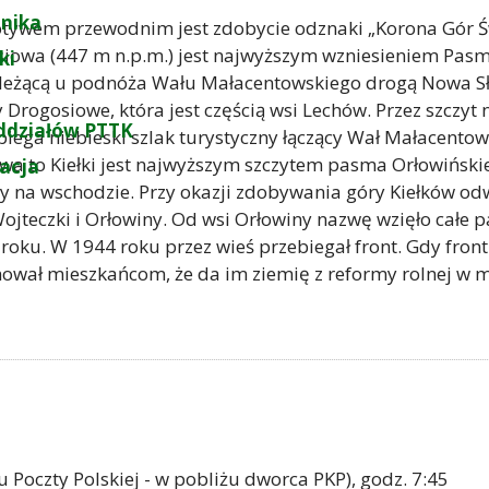
nika
otywem przewodnim jest zdobycie odznaki „Korona Gór 
siowa (447 m n.p.m.) jest najwyższym wzniesieniem Pasma
ki
 leżącą u podnóża Wału Małacentowskiego drogą Nowa Sł
 Drogosiowe, która jest częścią wsi Lechów. Przez szczy
ddziałów PTTK
iega niebieski szlak turystyczny łączący Wał Małacentowsk
zwa to Kiełki jest najwyższym szczytem pasma Orłowińskie
zacja
y na wschodzie. Przy okazji zdobywania góry Kiełków odw
jteczki i Orłowiny. Od wsi Orłowiny nazwę wzięło całe p
roku. W 1944 roku przez wieś przebiegał front. Gdy fron
nował mieszkańcom, że da im ziemię z reformy rolnej w
u Poczty Polskiej - w pobliżu dworca PKP), godz. 7:45