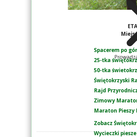
ETA
Miejs
Spacerem po gó
Prowadzą
25-tka świętokr
50-tka świetokr
Świętokrzyski R
Rajd Przyrodnic
Zimowy Maraton
Maraton Pieszy 
Zobacz Świętokr
Wycieczki piesze