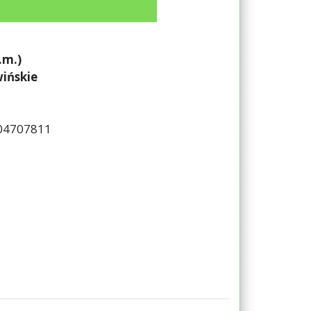
.m.)
ińskie
504707811