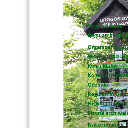
Sprawozdanie
Regulamin Obra
Organizator tur
Władze Oddział
Koła i Kluby
Komisje Oddzia
Odznaki
Regulamin Oddz
Historia Oddzia
Strona archiwal
Nasze imprezy