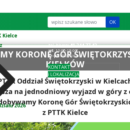
Szukaj...
OK
 Kielce
z
tel. biuro:
41 344 77 43
wt
: 10:00-18:00
WAMY KORONĘ GÓR ŚWIĘTOKRZY
śr-pi
: 10:00-16:00
KIEŁKÓW
KONTAKT
i LOKALIZACJA
PTTK Oddział Świętokrzyski w Kielcac
asza na jednodniowy wyjazd w góry z 
dobywamy Koronę Gór Świętokrzyski
ziału 2026
z PTTK Kielce