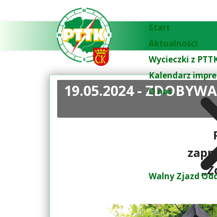
Start
Aktualności
Wycieczki z PTTK
Kalendarz impre
19.05.2024 - ZDOBY
O nas
zapr
„Z
Walny Zjazd Odd