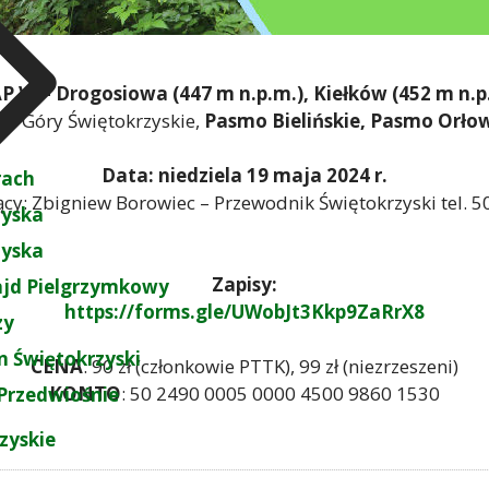
P VI – Drogosiowa (447 m n.p.m.), Kiełków (452 m n.p
ce
: Góry Świętokrzyskie,
Pasmo Bielińskie, Pasmo Orłow
Data: niedziela 19 maja 2024 r.
rach
cy: Zbigniew Borowiec – Przewodnik Świętokrzyski tel. 
zyska
zyska
Zapisy:
ajd Pielgrzymkowy
https://forms.gle/UWobJt3Kkp9ZaRrX8
zy
 Świętokrzyski
CENA
: 90 zł (członkowie PTTK), 99 zł (niezrzeszeni)
KONTO
: 50 2490 0005 0000 4500 9860 1530
Przedwiośnie
zyskie