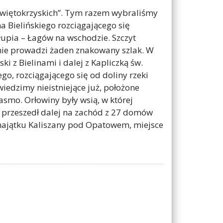
Świętokrzyskich”. Tym razem wybraliśmy
 Bielińskiego rozciągającego się
upia – Łagów na wschodzie. Szczyt
t nie prowadzi żaden znakowany szlak. W
i z Bielinami i dalej z Kapliczką św.
go, rozciągającego się od doliny rzeki
iedzimy nieistniejące już, położone
asmo. Orłowiny były wsią, w której
t przeszedł dalej na zachód z 27 domów
 majątku Kaliszany pod Opatowem, miejsce