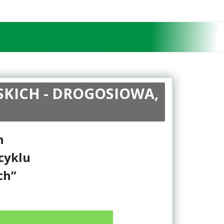
SKICH - DROGOSIOWA,
h
cyklu
ch”