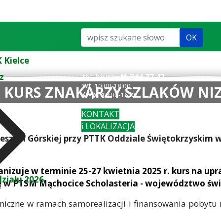
Szukaj...
OK
 Kielce
z
tel. biuro:
41 344 77 43
wt
: 10:00-18:00
5 - KURS ZNAKARZY SZLAKÓW N
śr-pi
: 10:00-16:00
KONTAKT
i LOKALIZACJA
eszej i Górskiej przy PTTK Oddziale Świętokrzyskim 
anizuje w terminie 25-27 kwietnia 2025 r. kurs na u
ziału 2026
ię w PTSM Mąchocice Scholasteria - województwo świ
hniczne w ramach samorealizacji i finansowania pobytu 