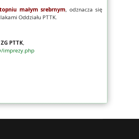
topniu małym srebrnym
, odznacza się
zlakami Oddziału PTTK.
j ZG PTTK
,
zy/imprezy.php