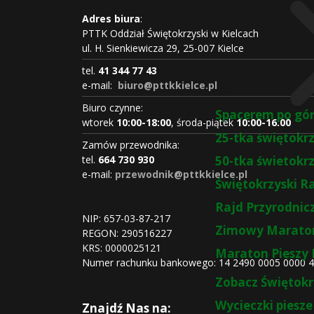
Adres biura
:
PTTK Oddział Świętokrzyski w Kielcach
ul. H. Sienkiewicza 29, 25-007 Kielce
tel.
41 344 77 43
e-mail:
biuro@pttkkielce.pl
Biuro czynne:
Spacerem po gó
wtorek
10:00-18:00
, środa-piątek
10:00-16:00
25-tka świętokr
Zamów przewodnika:
tel.
664 730 930
50-tka świetokr
e-mail:
przewodnik@pttkkielce.pl
Świętokrzyski R
Rajd Przyrodnic
NIP: 657-03-87-217
Zimowy Maraton
REGON:
290516227
KRS:
0000025121
Maraton Pieszy 
Numer rachunku bankowego: 14 2490 0005 0000 
Zobacz Świętokr
Wycieczki piesze
Znajdź Nas na: