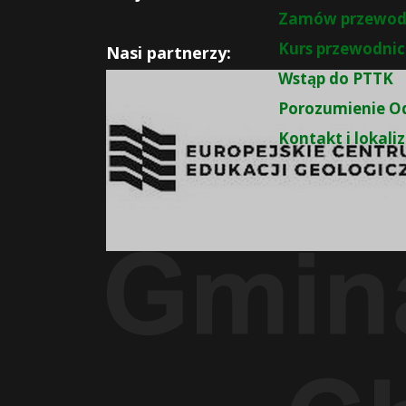
Zamów przewod
Kurs przewodnic
Nasi partnerzy:
Wstąp do PTTK
Porozumienie O
Kontakt i lokali