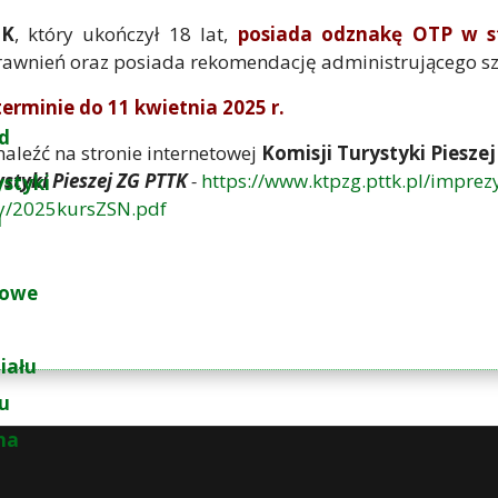
TK
, który ukończył 18 lat,
posiada odznakę OTP w s
prawnień oraz posiada rekomendację administrującego s
erminie do 11 kwietnia 2025 r.
d
aleźć na stronie internetowej
Komisji Turystyki Piesze
styki Pieszej ZG PTTK
-
https://www.ktpzg.pttk.pl/impre
ystyki
ezy/2025kursZSN.pdf
u
łowe
iału
łu
na