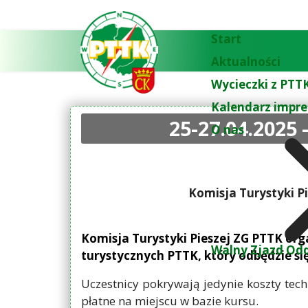
Start
Aktualności
Wycieczki z PTTK
Kalendarz impre
25-27.04.202
O nas
Komisja Turystyki Pi
Komisja Turystyki Pieszej ZG PTTK org
Walny Zjazd Odd
turystycznych PTTK, który odbędzie s
Uczestnicy pokrywają jedynie koszty tec
płatne na miejscu w bazie kursu.