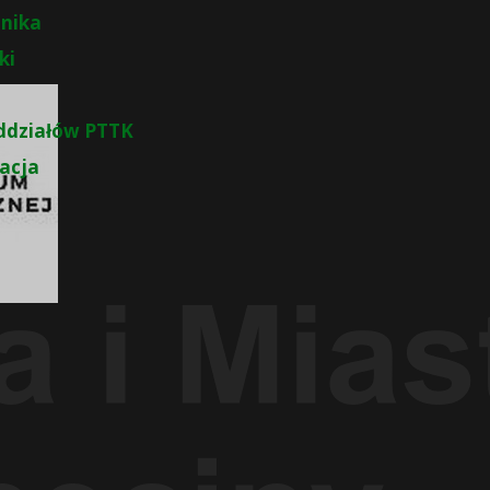
nika
ki
ddziałów PTTK
zacja