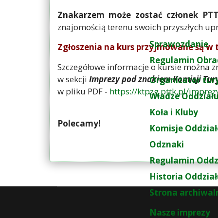
Znakarzem może zostać członek PT
znajomością terenu swoich przyszłych u
Sprawozdanie
Zgłoszenia na kurs przyjmowane są w t
Regulamin Obra
Szczegółowe informacje o kursie można zn
w sekcji
Imprezy pod znakiem Komisji Tury
Organizator tur
w pliku PDF -
https://ktpzg.pttk.pl/impr
Władze Oddział
Koła i Kluby
Polecamy!
Komisje Oddzia
Odznaki
Regulamin Oddz
Historia Oddzia
Strona archiwal
Nasze imprezy