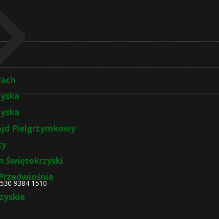
rach
zyska
zyska
ajd Pielgrzymkowy
zy
 Świętokrzyski
Przedwiośnie
4530 9384 1510
zyskie