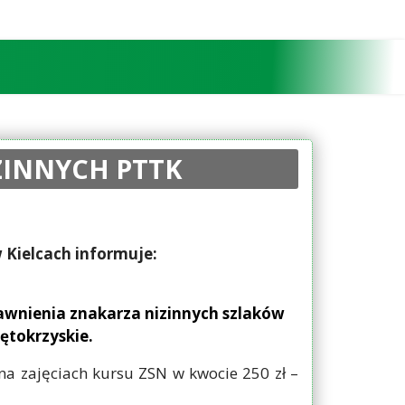
IZINNYCH PTTK
w Kielcach informuje:
prawnienia znakarza nizinnych szlaków
ętokrzyskie.
na zajęciach kursu ZSN w kwocie 250 zł –