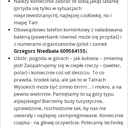
Należy koniecznie zabrać ze sobą jakąś latarkę
(przyda się tylko w sytuacjach
nieprzewidzianych), najlepiej czołówkę, no i
mapę Tatr.
Obowiązkowo telefon komórkowy z naładowana
baterią (powerbank również może się przydać) i
z numerami organizatorów (pilot i zamek
Grzegorz Niedbała 609564155
).
Ubiór: pogoda w górach – jak kobieta – zmienną
jest! Zaopatrujemy się w ciepłe rzeczy – (sweter,
polar) i koniecznie coś od deszczu. To co
prawda, środek lata, ale jak to w Tatrach
Wysokich może być zimno brrrrr… i mokro, a na
pewno wietrznie. Pamiętamy to są góry typu
alpejskiego! Bierzemy buty turystyczne,
sprawdzone, rozchodzone tak, by nas nie
uwierały i najlepiej zaimpregnowane. Koniecznie
czapka - na głowę oczywiście. Polecamy technikę