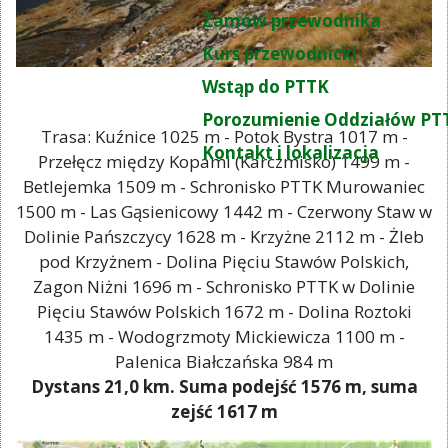
Zamów przewodnika
Kurs przewodnicki
Wstąp do PTTK
Porozumienie Oddziałów PT
Trasa: Kuźnice 1025 m - Potok Bystra 1017 m -
Kontakt i lokalizacja
Przełęcz między Kopami (Karczmisko) 1499 m -
Betlejemka 1509 m - Schronisko PTTK Murowaniec
1500 m - Las Gąsienicowy 1442 m - Czerwony Staw w
Dolinie Pańszczycy 1628 m - Krzyżne 2112 m - Żleb
pod Krzyżnem - Dolina Pięciu Stawów Polskich,
Zagon Niżni 1696 m - Schronisko PTTK w Dolinie
Pięciu Stawów Polskich 1672 m - Dolina Roztoki
1435 m - Wodogrzmoty Mickiewicza 1100 m -
Palenica Białczańska 984 m
Dystans 21,0 km. Suma podejść 1576 m, suma
zejść 1617 m