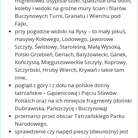
migrenowe), usypiste stoki, spadziste dna dolin,
koleby i widoki na groźne mury ścian i filarów
Buczynowych Turni, Granatu i Wierchu pod
Fajki,
przy pogodzie widoki na Rysy – to mały pikuś,
masywy Kołowego, Lodowego, Jaworowe
Szczyty, Świstowy, Staroleśną, Małą Wysoką,
Polski Grzebień, Gerlach, Batyżowiecki, Ganek,
Kończystą, Mięguszowieckie Szczyty, Koprowy,
Szczyrbski, Hruby Wierch, Krywań i takie tam
inne,
pogląd z góry i z dołu na polskie doliny
tatrzańskie – Gąsienicową i Pięciu Stawów
Polskich oraz na ich mniejsze fragmenty (dolinki
Dubrawiska, Pańszczycę i Buczynową)
przemarsz przez obszar Tatrzańskiego Parku
Narodowego,
sprawdzenie czy napęd pieszy (dwunożny) jest