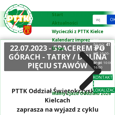
Start
Szukaj...
O
Aktualności
Wycieczki z PTTK Kielce
Kalendarz imprez
tel.
biuro:
41 3
22.07.2023 - SPACEREM PO
O nas
77 43
wt
: 10:00-
GÓRACH - TATRY / DOLINA
18:00
PIĘCIU STAWÓW
śr-pi
: 10:00-
16:00
KONTAKT
i
PTTK Oddział Świętokrzyski w
LOKALIZAC
Walny Zjazd Oddziału 2026
Kielcach
zaprasza na wyjazd z cyklu