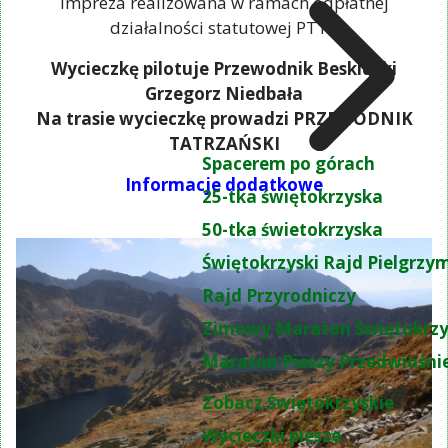
Impreza realizowana w ramach odpłatnej
działalności statutowej PTTK
Wycieczkę pilotuje Przewodnik Beskidzki
Grzegorz Niedbała
Na trasie wycieczkę prowadzi PRZEWODNIK
TATRZAŃSKI
Spacerem po górach
Informacje dodatkowe
25-tka świętokrzyska
50-tka świetokrzyska
Świętokrzyski Rajd Pielgrz
Rajd Przyrodniczy
Zimowy Maraton Świętokrzy
Maraton Pieszy Przedwiośni
Zobacz Świętokrzyskie
Wycieczki piesze