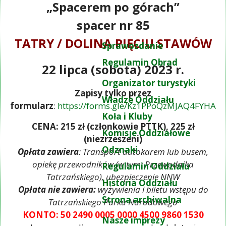
„Spacerem po górach”
spacer nr 85
TATRY / DOLINA PIĘCIU STAWÓW
Sprawozdanie
Regulamin Obrad
22 lipca (sobota) 2023 r.
Organizator turystyki
Zapisy tylko przez
Władze Oddziału
formularz
:
https://forms.gle/Kz1PPoQzMJAQ4FYHA
Koła i Kluby
CENA: 215 zł (członkowie PTTK), 225 zł
Komisje Oddziałowe
(niezrzeszeni)
Odznaki
Opłata zawiera
: Transport autokarem lub busem,
opiekę przewodników (w tym: Przewodnika
Regulamin Oddziału
Tatrzańskiego), ubezpieczenie NNW
Historia Oddziału
Opłata nie zawiera:
wyżywienia i biletu wstępu do
Strona archiwalna
Tatrzańskiego Parku Narodowego
KONTO: 50 2490 0005 0000 4500 9860 1530
Nasze imprezy