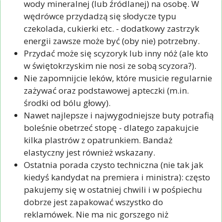
wody mineralnej (lub źródlanej) na osobę. W
wędrówce przydadzą się słodycze typu
czekolada, cukierki etc. - dodatkowy zastrzyk
energii zawsze może być (oby nie) potrzebny.
Przydać może się scyzoryk lub inny nóż (ale kto
w świętokrzyskim nie nosi ze sobą scyzora?).
Nie zapomnijcie leków, które musicie regularnie
zażywać oraz podstawowej apteczki (m.in.
środki od bólu głowy).
Nawet najlepsze i najwygodniejsze buty potrafią
boleśnie obetrzeć stopę - dlatego zapakujcie
kilka plastrów z opatrunkiem. Bandaż
elastyczny jest również wskazany.
Ostatnia porada czysto techniczna (nie tak jak
kiedyś kandydat na premiera i ministra): często
pakujemy się w ostatniej chwili i w pośpiechu
dobrze jest zapakować wszystko do
reklamówek. Nie ma nic gorszego niż