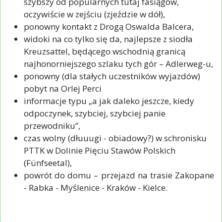
szybszy od popularnych tutaj fasiągów,
oczywiście w zejściu (zjeździe w dół),
ponowny kontakt z Drogą Oswalda Balcera,
widoki na co tylko się da, najlepsze z siodła
Kreuzsattel, będącego wschodnią granicą
najhonorniejszego szlaku tych gór – Adlerweg-u,
ponowny (dla stałych uczestników wyjazdów)
pobyt na Orlej Perci
informacje typu „a jak daleko jeszcze, kiedy
odpoczynek, szybciej, szybciej panie
przewodniku”,
czas wolny (dłuuugi - obiadowy?) w schronisku
PTTK w Dolinie Pięciu Stawów Polskich
(Fünfseetal),
powrót do domu – przejazd na trasie Zakopane
- Rabka - Myślenice - Kraków - Kielce.