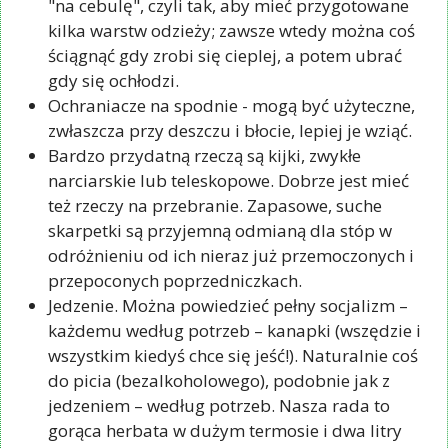
"na cebulę", czyli tak, aby mieć przygotowane
kilka warstw odzieży; zawsze wtedy można coś
ściągnąć gdy zrobi się cieplej, a potem ubrać
gdy się ochłodzi.
Ochraniacze na spodnie - mogą być użyteczne,
zwłaszcza przy deszczu i błocie, lepiej je wziąć.
Bardzo przydatną rzeczą są kijki, zwykłe
narciarskie lub teleskopowe. Dobrze jest mieć
też rzeczy na przebranie. Zapasowe, suche
skarpetki są przyjemną odmianą dla stóp w
odróżnieniu od ich nieraz już przemoczonych i
przepoconych poprzedniczkach.
Jedzenie. Można powiedzieć pełny socjalizm –
każdemu według potrzeb – kanapki (wszędzie i
wszystkim kiedyś chce się jeść!). Naturalnie coś
do picia (bezalkoholowego), podobnie jak z
jedzeniem – według potrzeb. Nasza rada to
gorąca herbata w dużym termosie i dwa litry