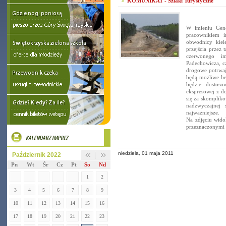
KOMUNIKAT - Szlaki Turystyczne
W imieniu Gene
pracownikiem 
obwodnicy kiel
przejścia przez
czerwonego i
Padechowicza, c
drogowe potrwaj
będą możliwe be
będzie dostos
ekspresowej z d
się za skompliko
nadzwyczajnej 
najważniejsze.
Na zdjęciu wid
przeznaczonymi 
niedziela, 01 maja 2011
Październik 2022
Pn
Wt
Śr
Cz
Pt
So
Nd
1
2
3
4
5
6
7
8
9
10
11
12
13
14
15
16
17
18
19
20
21
22
23