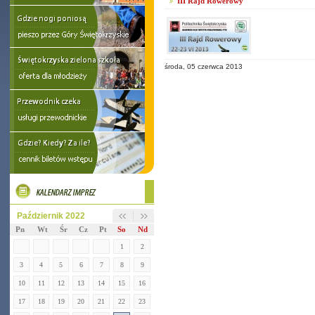
III Rajd Rowerowy
środa, 05 czerwca 2013
Październik 2022
Pn
Wt
Śr
Cz
Pt
So
Nd
1
2
3
4
5
6
7
8
9
10
11
12
13
14
15
16
17
18
19
20
21
22
23