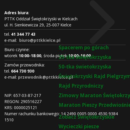
Adres biura
:
PTTK Oddział Świętokrzyski w Kielcach
ul. H. Sienkiewicza 29, 25-007 Kielce
tel.
41 344 77 43
e-mail:
biuro@pttkkielce.pl
Spacerem po górach
Biuro czynne:
wtorek
10:00-18:00
, środa-piątek
10:00-16:00
25-tka świętokrzyska
Zamów przewodnika:
50-tka świetokrzyska
tel.
664 730 930
Świętokrzyski Rajd Pielgrz
e-mail:
przewodnik@pttkkielce.pl
Rajd Przyrodniczy
Zimowy Maraton Świętokrzy
NIP: 657-03-87-217
REGON:
290516227
Maraton Pieszy Przedwiośni
KRS:
0000025121
Numer rachunku bankowego: 14 2490 0005 0000 4530 9384
Zobacz Świętokrzyskie
1510
Wycieczki piesze