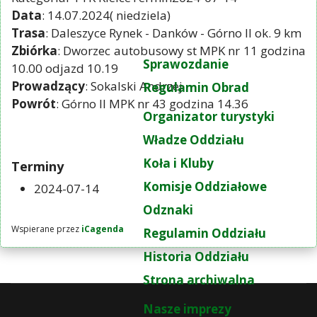
Data
: 14.07.2024( niedziela)
Trasa
: Daleszyce Rynek - Danków - Górno II ok. 9 km
Zbiórka
: Dworzec autobusowy st MPK nr 11 godzina
Sprawozdanie
10.00 odjazd 10.19
Prowadzący
: Sokalski Andrzej
Regulamin Obrad
Powrót
: Górno II MPK nr 43 godzina 14.36
Organizator turystyki
Władze Oddziału
Koła i Kluby
Terminy
Komisje Oddziałowe
2024-07-14
Odznaki
Wspierane przez
iCagenda
Regulamin Oddziału
Historia Oddziału
Strona archiwalna
Nasze imprezy