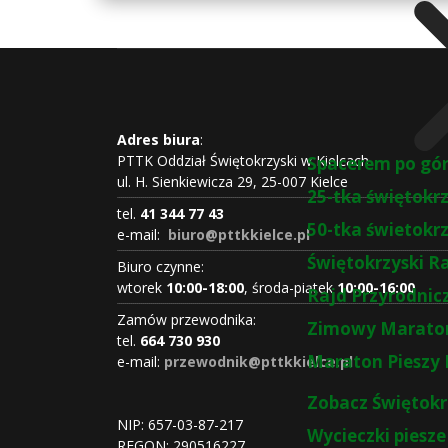
Adres biura
:
PTTK Oddział Świętokrzyski w Kielcach
Spacerem po gó
ul. H. Sienkiewicza 29, 25-007 Kielce
25-tka świętokr
tel.
41 344 77 43
50-tka świetokr
e-mail:
biuro@pttkkielce.pl
Świętokrzyski R
Biuro czynne:
wtorek
10:00-18:00
, środa-piątek
10:00-16:00
Rajd Przyrodnic
Zamów przewodnika:
Zimowy Maraton
tel.
664 730 930
Maraton Pieszy 
e-mail:
przewodnik@pttkkielce.pl
Zobacz Świętokr
NIP: 657-03-87-217
Wycieczki piesze
REGON:
290516227