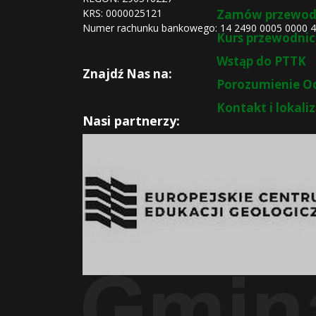
KRS:
0000025121
Zamów przewod
Numer rachunku bankowego: 14 2490 0005 0000 
Kurs przewodnic
Wstąp do PTTK
Znajdź Nas na:
Porozumienie O
Kontakt i lokali
Nasi partnerzy: