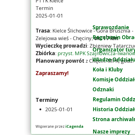
PTTK Kielce
Termin
2025-01-01
Sprawozdanie
Trasa
: Kielce Ślichowice - Góra Brusznia 
Regulamin Obra
Zelejowa wieś - Chęciny;
ok. 17 km
Wycieczkę prowadzi
: Zbigniew Tatarczu
Organizator tur
Zbiórka
:
przyst. MPK Szajnowicza-Iwano
Władze Oddział
Planowany powrót
z Chęcin: MPK, godz.
Koła i Kluby
Zapraszamy!
Komisje Oddzia
Odznaki
Regulamin Oddz
Terminy
2025-01-01
Historia Oddzia
Strona archiwal
Wspierane przez
iCagenda
Nasze imprezy