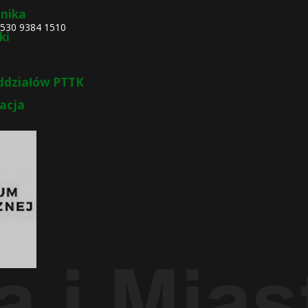
nika
4530 9384 1510
ki
ddziałów PTTK
zacja