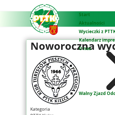
Start
Aktualności
Wycieczki z PTTK
Kalendarz impre
Noworoczna wyc
O nas
Walny Zjazd Odd
Kategoria