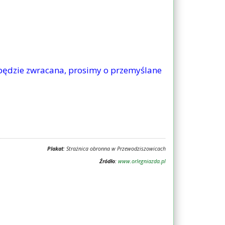
e będzie zwracana, prosimy o przemyślane
Plakat
: Strażnica obronna w Przewodziszowicach
Źródło
:
www.orlegniazda.pl