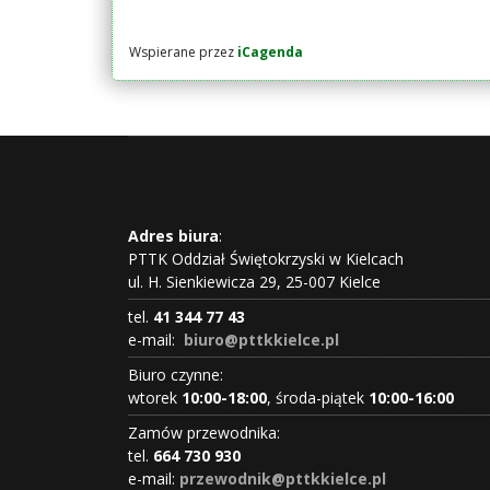
Wspierane przez
iCagenda
Adres biura
:
PTTK Oddział Świętokrzyski w Kielcach
ul. H. Sienkiewicza 29, 25-007 Kielce
tel.
41 344 77 43
e-mail:
biuro@pttkkielce.pl
Biuro czynne:
wtorek
10:00-18:00
, środa-piątek
10:00-16:00
Zamów przewodnika:
tel.
664 730 930
e-mail:
przewodnik@pttkkielce.pl