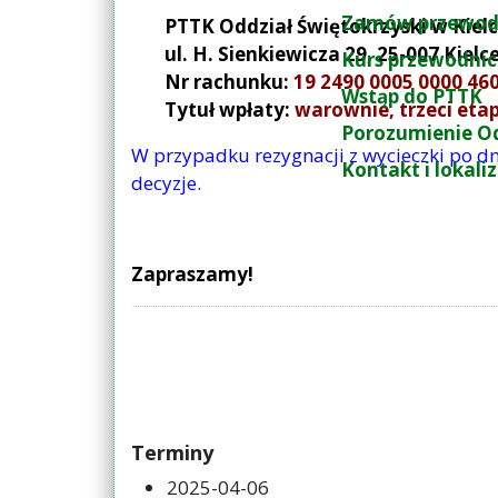
Zamów przewod
PTTK Oddział Świętokrzyski w Kiel
ul. H. Sienkiewicza 29, 25-007 Kielc
Kurs przewodnic
Nr rachunku:
19 2490 0005 0000 46
Wstąp do PTTK
Tytuł wpłaty:
warownie, trzeci eta
Porozumienie O
W przypadku rezygnacji z wycieczki po dn
Kontakt i lokali
decyzje.
Zapraszamy!
Terminy
2025-04-06