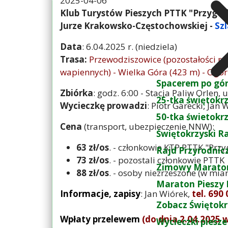
2025-04-06
Klub Turystów Pieszych PTTK "Przygoda
Jurze Krakowsko-Częstochowskiej -
Sz
Data
: 6.04.2025 r. (niedziela)
Trasa:
Przewodziszowice (pozostałości ruin
wapiennych) - Wielka Góra (423 m) - Ogor
Spacerem po gó
Zbiórka
: godz. 6:00 - Stacja Paliw Orlen, 
25-tka świętokr
Wycieczkę prowadzi
: Piotr Garecki, Jan 
50-tka świetokr
Cena
(transport, ubezpieczenie NNW):
Świętokrzyski R
63 zł/os
. - członkowie KTP PTTK "Prz
Rajd Przyrodnic
73 zł/os
. - pozostali członkowie PTTK
Zimowy Maraton
88 zł/os
. - osoby niezrzeszone (w mia
Maraton Pieszy 
Informacje, zapisy
: Jan Wiórek,
tel. 690
Zobacz Świętokr
Wpłaty przelewem
(do dnia 2.04.2025 
Wycieczki piesze