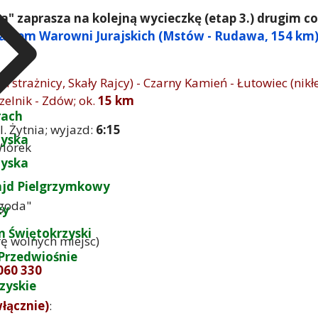
" zaprasza na kolejną wycieczkę (etap 3.) drugim c
lakiem Warowni Jurajskich (Mstów - Rudawa, 154 km
 strażnicy, Skały Rajcy) - Czarny Kamień - Łutowiec (nikł
zelnik - Zdów; ok.
15 km
rach
ul. Żytnia; wyjazd:
6:15
zyska
Wiórek
zyska
ajd Pielgrzymkowy
ygoda"
zy
 Świętokrzyski
rę wolnych miejsc)
Przedwiośnie
 060 330
zyskie
włącznie)
: