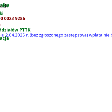
nika
cach
e
ki
00 0023 9286
p
ddziałów PTTK
iu 2.04.2025 r. (bez zgłoszonego zastępstwa) wpłata ni
zacja