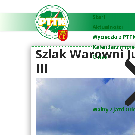
Start
Aktualności
Wycieczki z PTTK
Kalendarz impre
Szlak Warowni Ju
O nas
III
Walny Zjazd Odd