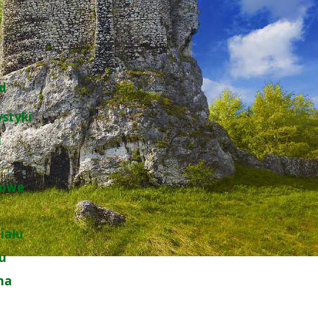
d
ystyki
u
łowe
iału
łu
na