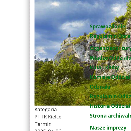
Sprawozdanie
Regulamin Obra
Organizator tur
Władze Oddział
Koła i Kluby
Komisje Oddzia
Odznaki
Regulamin Oddz
Historia Oddzia
Kategoria
Strona archiwal
PTTK Kielce
Termin
Nasze imprezy