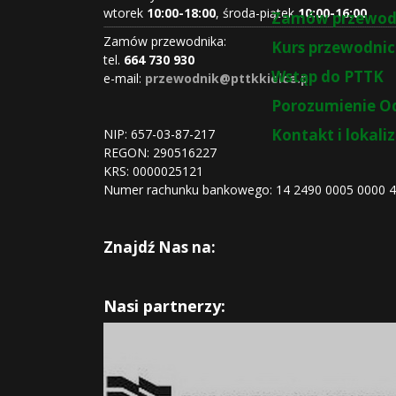
wtorek
10:00-18:00
, środa-piątek
10:00-16:00
Zamów przewod
Zamów przewodnika:
Kurs przewodnic
tel.
664 730 930
Wstąp do PTTK
e-mail:
przewodnik@pttkkielce.pl
Porozumienie O
Kontakt i lokali
NIP: 657-03-87-217
REGON:
290516227
KRS:
0000025121
Numer rachunku bankowego: 14 2490 0005 0000 
Znajdź Nas na:
Nasi partnerzy: