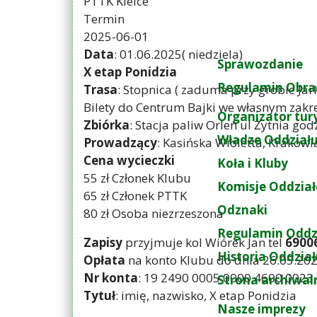
PTTK Kielce
Termin
2025-06-01
Data
: 01.06.2025( niedziela)
Sprawozdanie
X etap Ponidzia
Regulamin Obra
Trasa
: Stopnica ( zaduma przy grobie Jar
Bilety do Centrum Bajki we własnym zakr
Organizator tur
Zbiórka
: Stacja paliw Orlen ul Żytnia go
Władze Oddział
Prowadzący
: Kasińska Wioletta, Krakowi
Cena wycieczki
Koła i Kluby
55 zł Członek Klubu
Komisje Oddzia
65 zł Członek PTTK
Odznaki
80 zł Osoba niezrzeszona
Regulamin Oddz
Zapisy
przyjmuje kol Wiórek Jan tel
6900
Historia Oddzia
Opłata
na konto Klubu do dnia 26.05.20
Nr konta
: 19 2490 0005 0000 4600 0023
Strona archiwal
Tytuł
: imię, nazwisko, X etap Ponidzia
Nasze imprezy