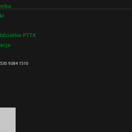
nika
ki
ddziałów PTTK
zacja
4530 9384 1510