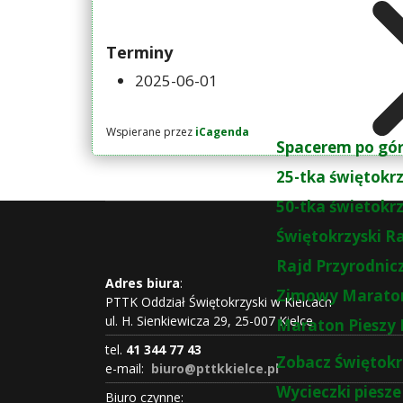
Terminy
2025-06-01
Wspierane przez
iCagenda
Spacerem po gó
25-tka świętokr
50-tka świetokr
Świętokrzyski R
Rajd Przyrodnic
Adres biura
:
Zimowy Maraton
PTTK Oddział Świętokrzyski w Kielcach
ul. H. Sienkiewicza 29, 25-007 Kielce
Maraton Pieszy 
tel.
41 344 77 43
Zobacz Świętokr
e-mail:
biuro@pttkkielce.pl
Wycieczki piesze
Biuro czynne: