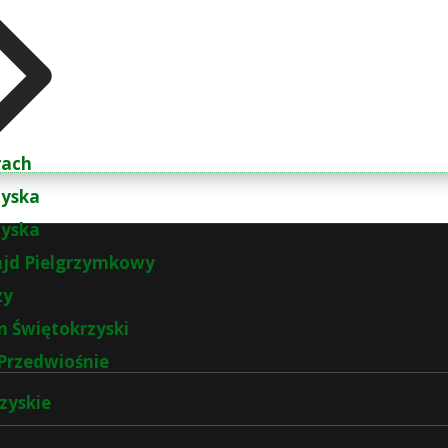
rach
zyska
zyska
ajd Pielgrzymkowy
zy
 Świętokrzyski
Przedwiośnie
zyskie