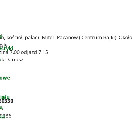
d
ka, kościół, pałac)- Mitel- Pacanów ( Centrum Bajki). Okoł
esie
ystyki
dzina 7.00 odjazd 7.15
u
ak Dariusz
łowe
iału
60330
łu
25
 9286
na