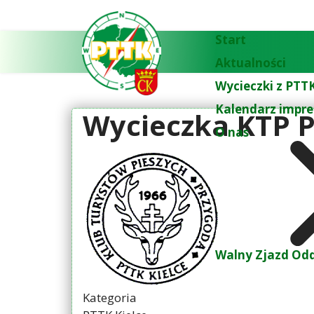
Start
Aktualności
Wycieczki z PTTK
Kalendarz impre
Wycieczka KTP P
O nas
Walny Zjazd Odd
Kategoria