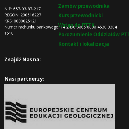
Zamów przewodnika
NIP: 657-03-87-217
REGON:
290516227
Kurs przewodnicki
KRS:
0000025121
Wstąp do PTTK
Numer rachunku bankowego: 14 2490 0005 0000 4530 9384
1510
Porozumienie Oddziałów PT
Kontakt i lokalizacja
Znajdź Nas na:
Nasi partnerzy: