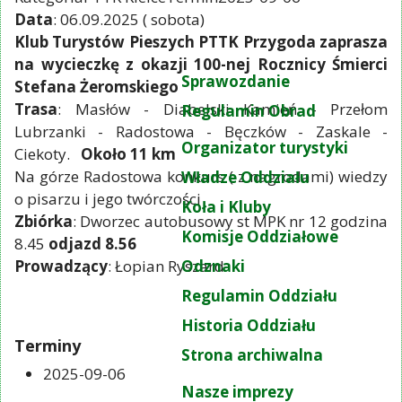
Data
: 06.09.2025 ( sobota)
Klub Turystów Pieszych PTTK Przygoda zaprasza
na wycieczkę z okazji 100-nej Rocznicy Śmierci
Sprawozdanie
Stefana Żeromskiego
Trasa
: Masłów - Diabelski Kamień - Przełom
Regulamin Obrad
Lubrzanki - Radostowa - Bęczków - Zaskale -
Organizator turystyki
Ciekoty.
Około 11 km
Na górze Radostowa konkurs ( z nagrodami) wiedzy
Władze Oddziału
o pisarzu i jego twórczości
Koła i Kluby
Zbiórka
: Dworzec autobusowy st MPK nr 12 godzina
Komisje Oddziałowe
8.45
odjazd 8.56
Prowadzący
: Łopian Ryszard
Odznaki
Regulamin Oddziału
Historia Oddziału
Terminy
Strona archiwalna
2025-09-06
Nasze imprezy