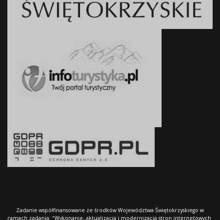
Zadanie współfinansowane ze środków Województwa Świętokrzyskiego w
ramach zadania: "Wykonanie, aktualizacja i modernizacja stron internetowych