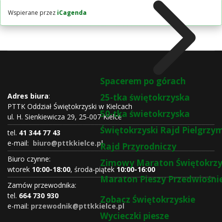
Wspierane przez
iCagenda
Spacerem po górach
Adres biura
:
25-tka świętokrzyska
PTTK Oddział Świętokrzyski w Kielcach
50-tka świetokrzyska
ul. H. Sienkiewicza 29, 25-007 Kielce
Świętokrzyski Rajd Pielgrz
tel.
41 344 77 43
e-mail:
biuro@pttkkielce.pl
Rajd Przyrodniczy
Biuro czynne:
Zimowy Maraton Świętokrzy
wtorek
10:00-18:00
, środa-piątek
10:00-16:00
Maraton Pieszy Przedwiośni
Zamów przewodnika:
tel.
664 730 930
Zobacz Świętokrzyskie
e-mail:
przewodnik@pttkkielce.pl
Wycieczki piesze