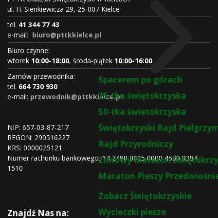
ul. H. Sienkiewicza 29, 25-007 Kielce
tel.
41 344 77 43
e-mail:
biuro@pttkkielce.pl
Biuro czynne:
wtorek
10:00-18:00
, środa-piątek
10:00-16:00
Zamów przewodnika:
Spacerem po górach
tel.
664 730 930
25-tka świętokrzyska
e-mail:
przewodnik@pttkkielce.pl
50-tka świetokrzyska
Świętokrzyski Rajd Pielgrz
NIP: 657-03-87-217
REGON:
290516227
Rajd Przyrodniczy
KRS:
0000025121
Numer rachunku bankowego: 14 2490 0005 0000 4530 9384
Zimowy Maraton Świętokrzy
1510
Maraton Pieszy Przedwiośni
Zobacz Świętokrzyskie
Wycieczki piesze
Znajdź Nas na: