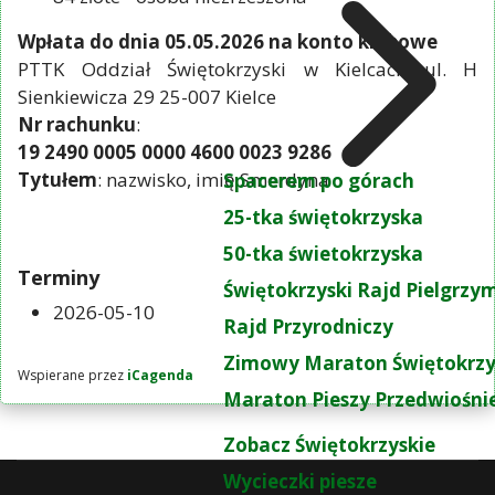
Wpłata do dnia 05.05.2026 na konto klubowe
PTTK Oddział Świętokrzyski w Kielcach ul. H
Sienkiewicza 29 25-007 Kielce
Nr rachunku
:
19 2490 0005 0000 4600 0023 9286
Tytułem
: nazwisko, imię Smerdyna
Spacerem po górach
25-tka świętokrzyska
50-tka świetokrzyska
Terminy
Świętokrzyski Rajd Pielgrz
2026-05-10
Rajd Przyrodniczy
Zimowy Maraton Świętokrzy
Wspierane przez
iCagenda
Maraton Pieszy Przedwiośni
Zobacz Świętokrzyskie
Wycieczki piesze