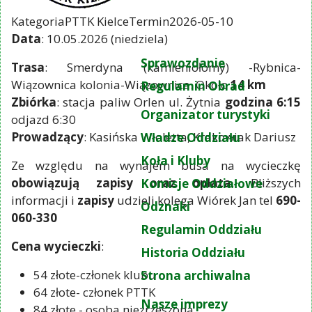
Kategoria
PTTK Kielce
Termin
2026-05-10
Data
: 10.05.2026 (niedziela)
Sprawozdanie
Trasa
: Smerdyna (kamieniołomy) -Rybnica-
Wiązownica kolonia-Wiązownica. Około
14 km
Regulamin Obrad
Zbiórka
: stacja paliw Orlen ul. Żytnia
godzina 6:15
Organizator turystyki
odjazd 6:30
Prowadzący
: Kasińska Wioletta, Krakowiak Dariusz
Władze Oddziału
Koła i Kluby
Ze względu na wynajem busa na wycieczkę
obowiązują zapisy oraz opłata
. Bliższych
Komisje Oddziałowe
informacji i
zapisy
udzieli kolega Wiórek Jan tel
690-
Odznaki
060-330
Regulamin Oddziału
Cena wycieczki
:
Historia Oddziału
54 złote-członek klubu
Strona archiwalna
64 złote- członek PTTK
Nasze imprezy
84 złote - osoba niezrzeszona