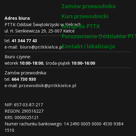
Zamów przewodnika
Kurs przewodnicki
Adres biura
:
PTTK Oddział Świętokrzyski w Kielcach
Wstąp do PTTK
ul. H. Sienkiewicza 29, 25-007 Kielce
Porozumienie Oddziałów PT
tel.
41 344 77 43
Kontakt i lokalizacja
e-mail:
biuro@pttkkielce.pl
Biuro czynne:
wtorek
10:00-18:00
, środa-piątek
10:00-16:00
Zamów przewodnika:
tel.
664 730 930
e-mail:
przewodnik@pttkkielce.pl
NIP: 657-03-87-217
REGON:
290516227
KRS:
0000025121
Numer rachunku bankowego: 14 2490 0005 0000 4530 9384
1510