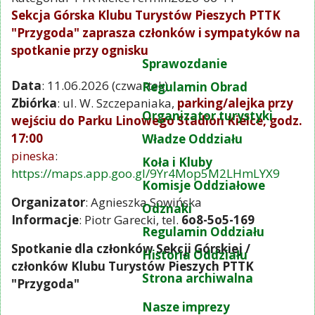
Sekcja Górska Klubu Turystów Pieszych PTTK
"Przygoda" zaprasza członków i sympatyków na
spotkanie przy ognisku
Sprawozdanie
Data
: 11.06.2026 (czwartek)
Regulamin Obrad
Zbiórka
: ul. W. Szczepaniaka,
parking/alejka przy
Organizator turystyki
wejściu do Parku Linowego Stadion Kielce, godz.
17:00
Władze Oddziału
pineska
:
Koła i Kluby
https://maps.app.goo.gl/9Yr4Mop5M2LHmLYX9
Komisje Oddziałowe
Organizator
: Agnieszka Sowińska
Odznaki
Informacje
: Piotr Garecki, tel.
6o8-5o5-169
Regulamin Oddziału
Spotkanie dla członków Sekcji Górskiej /
Historia Oddziału
członków Klubu Turystów Pieszych PTTK
Strona archiwalna
"Przygoda"
Nasze imprezy