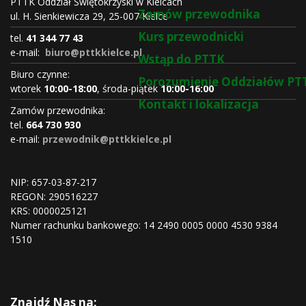
PTTK Oddział Świętokrzyski w Kielcach
Zamów przewodnika
ul. H. Sienkiewicza 29, 25-007 Kielce
Kurs przewodnicki
tel.
41 344 77 43
e-mail:
biuro@pttkkielce.pl
Wstąp do PTTK
Biuro czynne:
Porozumienie Oddziałów PT
wtorek
10:00-18:00
, środa-piątek
10:00-16:00
Kontakt i lokalizacja
Zamów przewodnika:
tel.
664 730 930
e-mail:
przewodnik@pttkkielce.pl
NIP: 657-03-87-217
REGON:
290516227
KRS:
0000025121
Numer rachunku bankowego: 14 2490 0005 0000 4530 9384
1510
Znajdź Nas na: