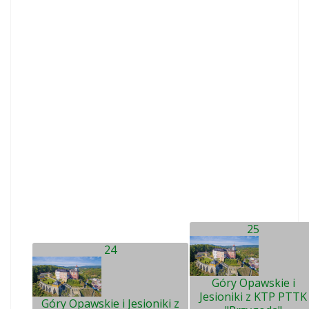
25
24
Góry Opawskie i
Jesioniki z KTP PTTK
Góry Opawskie i Jesioniki z