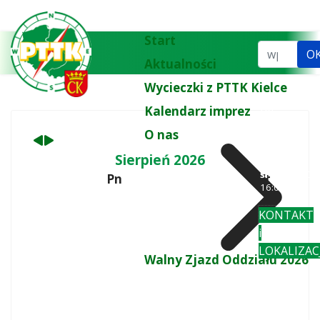
Poprzedni
Następny
miesiąc
miesiąc
Start
Szukaj...
O
Aktualności
Wycieczki z PTTK Kielce
Kalendarz imprez
tel.
biuro:
41 3
O nas
77 43
wt
: 10:00-
Sierpień 2026
18:00
śr-pi
: 10:00-
Pn
Wt
16:00
KONTAKT
i
LOKALIZAC
Walny Zjazd Oddziału 2026