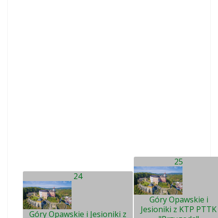
25
24
Góry Opawskie i
Jesioniki z KTP PTTK
Góry Opawskie i Jesioniki z