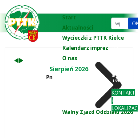
Poprzedni
Następny
miesiąc
miesiąc
Start
Szukaj...
O
Aktualności
Wycieczki z PTTK Kielce
Kalendarz imprez
tel.
biuro:
41 3
O nas
77 43
wt
: 10:00-
Sierpień 2026
18:00
śr-pi
: 10:00-
Pn
Wt
16:00
KONTAKT
i
LOKALIZAC
Walny Zjazd Oddziału 2026