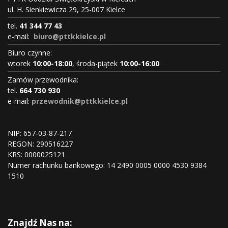
ul. H. Sienkiewicza 29, 25-007 Kielce
tel.
41 344 77 43
e-mail:
biuro@pttkkielce.pl
Biuro czynne:
wtorek
10:00-18:00
, środa-piątek
10:00-16:00
Zamów przewodnika:
tel.
664 730 930
e-mail:
przewodnik@pttkkielce.pl
NIP: 657-03-87-217
REGON:
290516227
KRS:
0000025121
Numer rachunku bankowego: 14 2490 0005 0000 4530 9384
1510
Znajdź Nas na: