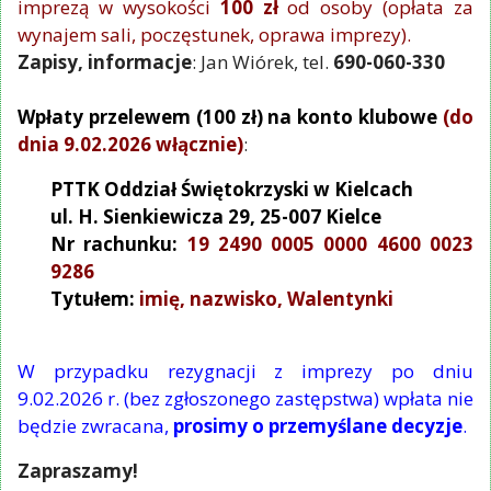
imprezą w wysokości
100 zł
od osoby (opłata za
wynajem sali, poczęstunek, oprawa imprezy).
Zapisy, informacje
: Jan Wiórek, tel.
690-060-330
Wpłaty przelewem (100 zł) na konto klubowe
(do
dnia 9.02.2026 włącznie)
:
PTTK Oddział Świętokrzyski w Kielcach
ul. H. Sienkiewicza 29, 25-007 Kielce
Nr rachunku:
19 2490 0005 0000 4600 0023
9286
Tytułem:
imię, nazwisko, Walentynki
W przypadku rezygnacji z imprezy po dniu
9.02.2026 r. (bez zgłoszonego zastępstwa) wpłata nie
będzie zwracana,
prosimy o przemyślane decyzje
.
Zapraszamy!