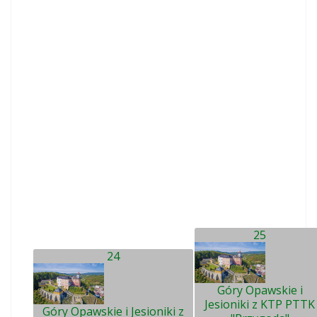
25
24
Góry Opawskie i
Jesioniki z KTP PTTK
Góry Opawskie i Jesioniki z