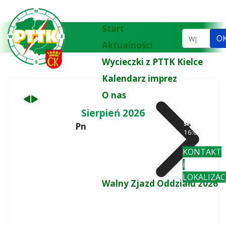
Poprzedni
Następny
miesiąc
miesiąc
Start
Szukaj...
O
Aktualności
Wycieczki z PTTK Kielce
Kalendarz imprez
tel.
biuro:
41 3
O nas
77 43
wt
: 10:00-
Sierpień 2026
18:00
śr-pi
: 10:00-
Pn
Wt
16:00
KONTAKT
i
LOKALIZAC
Walny Zjazd Oddziału 2026