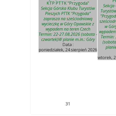
"P
KTP PTTK "Przygoda"
Sekcja
Sekcja Górska Klubu Turystów
Turystów
Pieszych PTTK "Przygoda"
"Przygod
zaprasza na sześciodniową
sześciod
wycieczkę w Góry Opawskie z
w Gór
wypadem na teren Czech
wypadem 
Termin: 22-27.08.2026 (sobota -
Termin:
czwartek)W planie m.in.: Góry
(sobota
Data :
plani
poniedziałek, 24 sierpień 2026
wtorek, 2
31