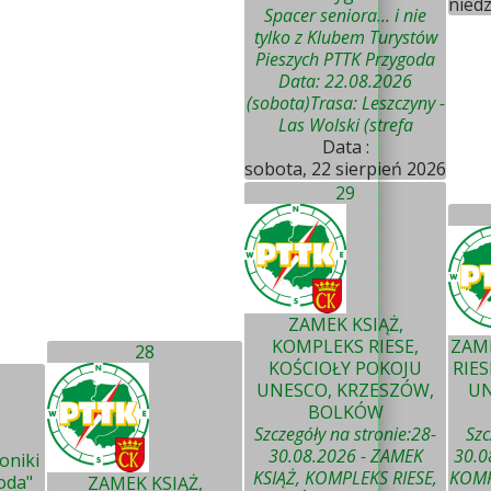
niedz
Spacer seniora... i nie
tylko z Klubem Turystów
Pieszych PTTK Przygoda
Data: 22.08.2026
(sobota)Trasa: Leszczyny -
Las Wolski (strefa
Data :
sobota, 22 sierpień 2026
29
ZAMEK KSIĄŻ,
KOMPLEKS RIESE,
ZAME
28
KOŚCIOŁY POKOJU
RIES
UNESCO, KRZESZÓW,
UN
BOLKÓW
Szczegóły na stronie:28-
Szc
30.08.2026 - ZAMEK
30.0
oniki
KSIĄŻ, KOMPLEKS RIESE,
KOMP
oda"
ZAMEK KSIĄŻ,