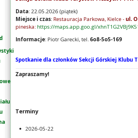
Data
: 22.05.2026 (piątek)
Miejsce i czas
:
Restauracja Parkowa, Kielce -
ul. 
pineska:
https://maps.app.goo.gl/xhnT1G2VBj9K
d
Informacje
: Piotr Garecki, tel.
6o8-5o5-169
ystyki
Spotkanie dla członków Sekcji Górskiej Klubu
u
Zapraszamy!
łowe
iału
Terminy
łu
na
2026-05-22