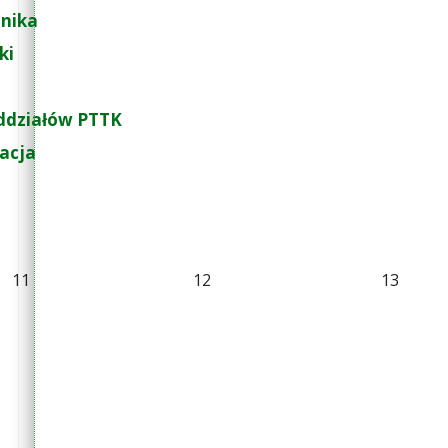
nika
ki
ddziałów PTTK
zacja
11
12
13