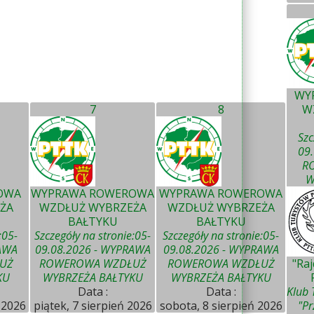
WY
7
8
W
Szc
09
R
W
OWA
WYPRAWA ROWEROWA
WYPRAWA ROWEROWA
ŻA
WZDŁUŻ WYBRZEŻA
WZDŁUŻ WYBRZEŻA
BAŁTYKU
BAŁTYKU
:05-
Szczegóły na stronie:05-
Szczegóły na stronie:05-
AWA
09.08.2026 - WYPRAWA
09.08.2026 - WYPRAWA
UŻ
ROWEROWA WZDŁUŻ
ROWEROWA WZDŁUŻ
"Ra
KU
WYBRZEŻA BAŁTYKU
WYBRZEŻA BAŁTYKU
Data :
Data :
Klub 
 2026
piątek, 7 sierpień 2026
sobota, 8 sierpień 2026
"Pr