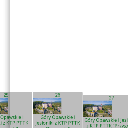
25
26
27
 Opawskie i
Góry Opawskie i
Góry Opawskie i Jesi
ki z KTP PTTK
Jesioniki z KTP PTTK
z KTP PTTK "Przyg