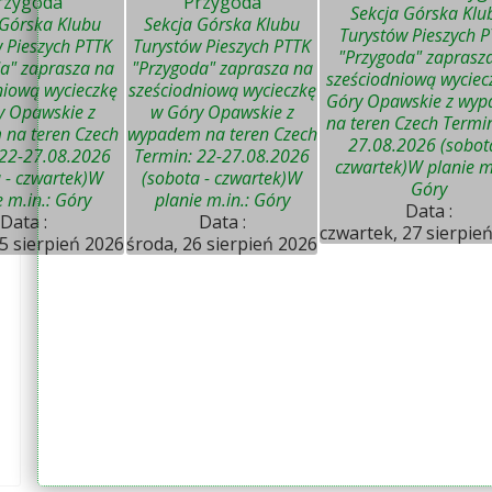
rzygoda"
"Przygoda"
Sekcja Górska Klu
 Górska Klubu
Sekcja Górska Klubu
Turystów Pieszych 
 Pieszych PTTK
Turystów Pieszych PTTK
"Przygoda" zaprasz
a" zaprasza na
"Przygoda" zaprasza na
sześciodniową wyciec
niową wycieczkę
sześciodniową wycieczkę
Góry Opawskie z wy
y Opawskie z
w Góry Opawskie z
na teren Czech Termin
na teren Czech
wypadem na teren Czech
27.08.2026 (sobot
 22-27.08.2026
Termin: 22-27.08.2026
czwartek)W planie m.
 - czwartek)W
(sobota - czwartek)W
Góry
e m.in.: Góry
planie m.in.: Góry
Data :
Data :
Data :
czwartek, 27 sierpie
5 sierpień 2026
środa, 26 sierpień 2026