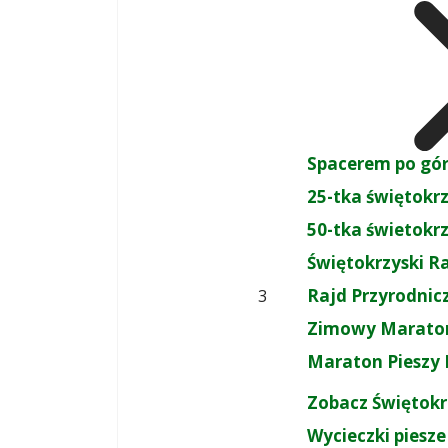
Spacerem po gó
25-tka świętokr
50-tka świetokr
Świętokrzyski R
Rajd Przyrodnic
3
Zimowy Maraton
Maraton Pieszy 
Zobacz Świętokr
Wycieczki piesze