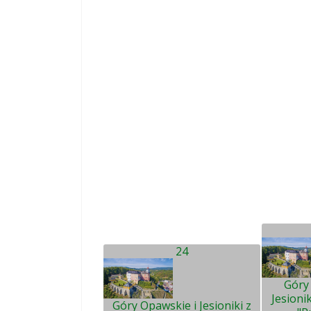
24
Góry
Jesioni
Góry Opawskie i Jesioniki z