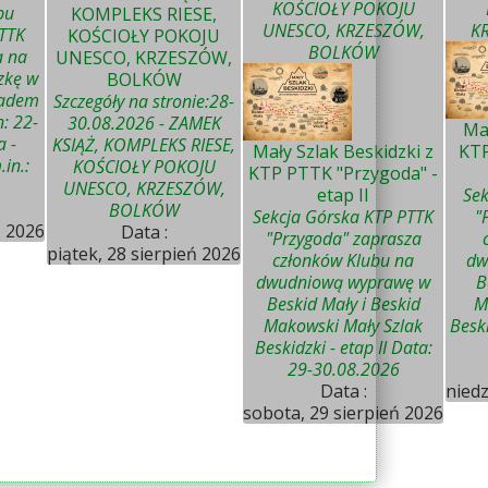
KOŚCIOŁY POKOJU
bu
KOMPLEKS RIESE,
UNESCO, KRZESZÓW,
K
PTTK
KOŚCIOŁY POKOJU
BOLKÓW
a na
UNESCO, KRZESZÓW,
zkę w
BOLKÓW
padem
Szczegóły na stronie:28-
: 22-
30.08.2026 - ZAMEK
Mał
a -
KSIĄŻ, KOMPLEKS RIESE,
Mały Szlak Beskidzki z
KTP
in.:
KOŚCIOŁY POKOJU
KTP PTTK "Przygoda" -
UNESCO, KRZESZÓW,
etap II
Sek
BOLKÓW
Sekcja Górska KTP PTTK
"
ń 2026
Data :
"Przygoda" zaprasza
piątek, 28 sierpień 2026
członków Klubu na
dw
dwudniową wyprawę w
B
Beskid Mały i Beskid
M
Makowski Mały Szlak
Beski
Beskidzki - etap II Data:
29-30.08.2026
Data :
niedz
sobota, 29 sierpień 2026