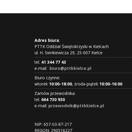
Adres biura
:
PTTK Oddział Świętokrzyski w Kielcach
ul. H. Sienkiewicza 29, 25-007 Kielce
tel.
41 344 77 43
e-mail:
biuro@pttkkielce.pl
Biuro czynne:
wtorek
10:00-18:00
, środa-piątek
10:00-16:00
Zamów przewodnika:
tel.
664 730 930
e-mail:
przewodnik@pttkkielce.pl
NIP: 657-03-87-217
REGON:
290516227