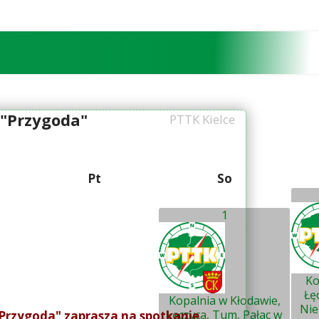
 "Przygoda"
PTTK Kielce
Pt
So
1
Ko
Łę
Kopalnia w Kłodawie,
Nie
Łęczyca, Tum, Pałac w
Przygoda" zaprasza na spotkanie