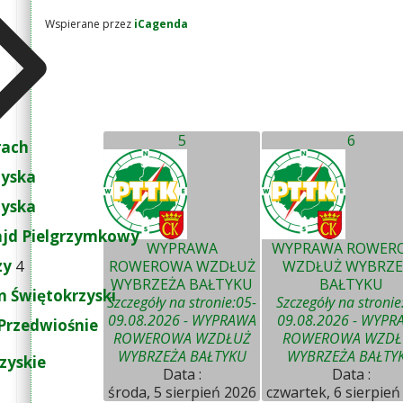
Wspierane przez
iCagenda
5
6
rach
zyska
zyska
ajd Pielgrzymkowy
WYPRAWA
WYPRAWA ROWER
zy
4
ROWEROWA WZDŁUŻ
WZDŁUŻ WYBRZE
WYBRZEŻA BAŁTYKU
BAŁTYKU
 Świętokrzyski
Szczegóły na stronie:05-
Szczegóły na stronie
09.08.2026 - WYPRAWA
09.08.2026 - WYPR
Przedwiośnie
ROWEROWA WZDŁUŻ
ROWEROWA WZDŁ
WYBRZEŻA BAŁTYKU
WYBRZEŻA BAŁTY
zyskie
Data :
Data :
środa, 5 sierpień 2026
czwartek, 6 sierpień