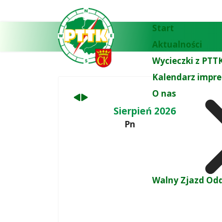
Poprzedni
Następny
miesiąc
miesiąc
Start
Aktualności
Wycieczki z PTTK
Kalendarz impre
O nas
Sierpień 2026
Pn
Walny Zjazd Odd