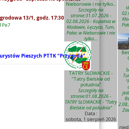
Nieborowie i nie tylko...
s
Szczegóły na
02.
stronie:31.07.2026 -
Ogrodowa 13/1, godz. 17:30
Kło
02.08.2026 - Kopalnia w
51Pe7
Pał
Kłodawie, Łęczyca, Tum,
Pałac w Nieborowie i nie
tylko...
Bes
 Turystów Pieszych PTTK "Przygoda"
S
TATRY SŁOWACKIE -
Tu
"Tatry Bielskie od
"
południa”
Szczegóły na
je
stronie:01.08.2026 -
Be
TATRY SŁOWACKIE - "Tatry
2.08.
Bielskie od południa”
Zaw
Data :
sobota, 1 sierpień 2026
nied