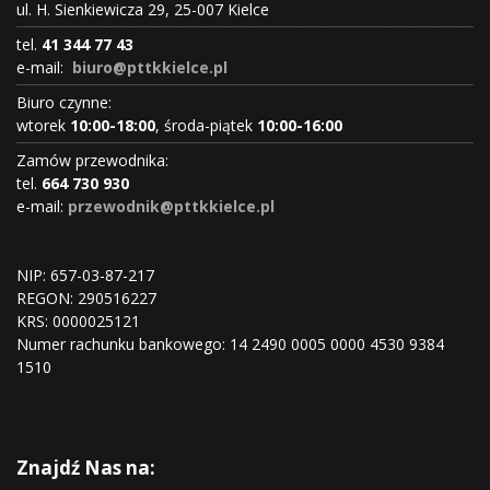
ul. H. Sienkiewicza 29, 25-007 Kielce
tel.
41 344 77 43
e-mail:
biuro@pttkkielce.pl
Biuro czynne:
wtorek
10:00-18:00
, środa-piątek
10:00-16:00
Zamów przewodnika:
tel.
664 730 930
e-mail:
przewodnik@pttkkielce.pl
NIP: 657-03-87-217
REGON:
290516227
KRS:
0000025121
Numer rachunku bankowego: 14 2490 0005 0000 4530 9384
1510
Znajdź Nas na: