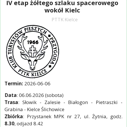
IV etap żółtego szlaku spacerowego
wokół Kielc
PTTK Kielce
Termin:
2026-06-06
Data
: 06.06.2026 (sobota)
Trasa
: Słowik - Zalesie - Białogon - Pietraszki -
Grabina - Kielce Ślichowice
Zbiórka
: Przystanek MPK nr 27, ul. Żytnia, godz.
8.30
, odjazd 8.42