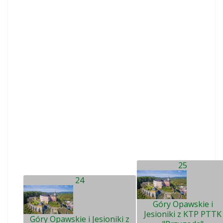
25
24
Góry Opawskie i
Jesioniki z KTP PTTK
Góry Opawskie i Jesioniki z