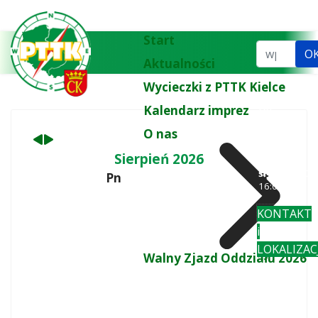
Poprzedni
Następny
miesiąc
miesiąc
Start
Szukaj...
O
Aktualności
Wycieczki z PTTK Kielce
Kalendarz imprez
tel.
biuro:
41 3
O nas
77 43
wt
: 10:00-
Sierpień 2026
18:00
śr-pi
: 10:00-
Pn
Wt
16:00
KONTAKT
i
LOKALIZAC
Walny Zjazd Oddziału 2026