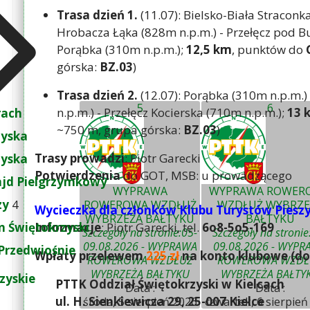
Trasa dzień 1.
(11.07): Bielsko-Biała Straconka
Hrobacza Łąka (828m n.p.m.) - Przełęcz pod 
Porąbka (310m n.p.m.);
12,5 km
, punktów do
górska:
BZ.03
)
Trasa dzień 2.
(12.07): Porąbka (310m n.p.m.) 
5
6
n.p.m.) - Przełęcz Kocierska (710m n.p.m.);
13 
rach
~750 m, grupa górska:
BZ.03
)
zyska
Trasy prowadzi
: Piotr Garecki
zyska
Potwierdzenia
do GOT, MSB: u prowadzącego
ajd Pielgrzymkowy
WYPRAWA
WYPRAWA ROWER
zy
4
ROWEROWA WZDŁUŻ
WZDŁUŻ WYBRZE
Wycieczka dla członków Klubu Turystów Piesz
WYBRZEŻA BAŁTYKU
BAŁTYKU
 Świętokrzyski
Informacje
: Piotr Garecki, tel.
6o8-5o5-169
Szczegóły na stronie:05-
Szczegóły na stronie
09.08.2026 - WYPRAWA
09.08.2026 - WYPR
Przedwiośnie
Wpłaty przelewem
225 zł
na konto klubowe (do 
ROWEROWA WZDŁUŻ
ROWEROWA WZDŁ
WYBRZEŻA BAŁTYKU
WYBRZEŻA BAŁTY
zyskie
PTTK Oddział Świętokrzyski w Kielcach
Data :
Data :
ul. H. Sienkiewicza 29, 25-007 Kielce
środa, 5 sierpień 2026
czwartek, 6 sierpień