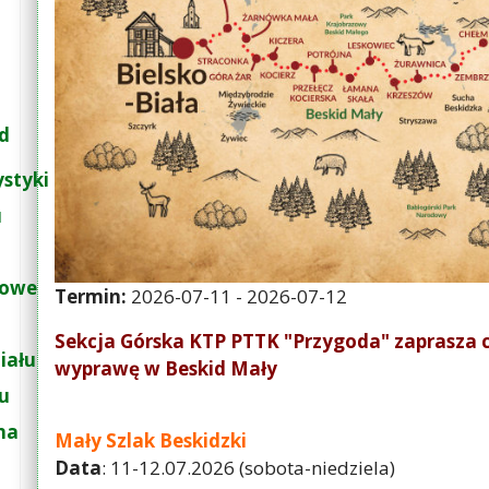
d
ystyki
u
łowe
Termin:
2026-07-11
-
2026-07-12
Sekcja Górska KTP PTTK "Przygoda" zaprasza
iału
wyprawę w Beskid Mały
łu
na
Mały Szlak Beskidzki
Data
: 11-12.07.2026 (sobota-niedziela)