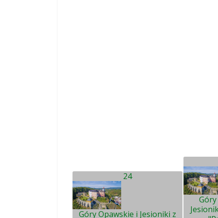
24
Góry
Jesioni
Góry Opawskie i Jesioniki z