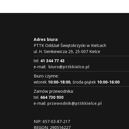
Adres biura
:
PTTK Oddział Świętokrzyski w Kielcach
ul. H. Sienkiewicza 29, 25-007 Kielce
tel.
41 344 77 43
e-mail:
biuro@pttkkielce.pl
Biuro czynne:
wtorek
10:00-18:00
, środa-piątek
10:00-16:00
Zamów przewodnika:
tel.
664 730 930
e-mail:
przewodnik@pttkkielce.pl
NIP: 657-03-87-217
REGON:
290516227