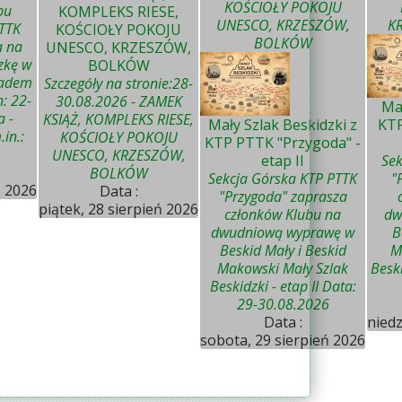
KOŚCIOŁY POKOJU
bu
KOMPLEKS RIESE,
UNESCO, KRZESZÓW,
K
PTTK
KOŚCIOŁY POKOJU
BOLKÓW
a na
UNESCO, KRZESZÓW,
zkę w
BOLKÓW
padem
Szczegóły na stronie:28-
: 22-
30.08.2026 - ZAMEK
Mał
a -
KSIĄŻ, KOMPLEKS RIESE,
Mały Szlak Beskidzki z
KTP
in.:
KOŚCIOŁY POKOJU
KTP PTTK "Przygoda" -
UNESCO, KRZESZÓW,
etap II
Sek
BOLKÓW
Sekcja Górska KTP PTTK
"
ń 2026
Data :
"Przygoda" zaprasza
piątek, 28 sierpień 2026
członków Klubu na
dw
dwudniową wyprawę w
B
Beskid Mały i Beskid
M
Makowski Mały Szlak
Beski
Beskidzki - etap II Data:
29-30.08.2026
Data :
niedz
sobota, 29 sierpień 2026