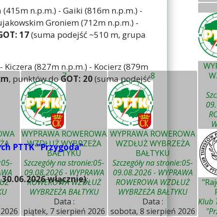
 (415m n.p.m.) - Gaiki (816m n.p.m.) -
Bujakowskim Groniem (712m n.p.m.) -
GOT: 17
(suma podejść ~510 m, grupa
WY
- Kiczera (827m n.p.m.) - Kocierz (879m
7
8
W
km
, punktów do
GOT: 20
(suma podejść
Szc
09
R
W
OWA
WYPRAWA ROWEROWA
WYPRAWA ROWEROWA
ŻA
WZDŁUŻ WYBRZEŻA
WZDŁUŻ WYBRZEŻA
ych PTTK "Przygoda"
BAŁTYKU
BAŁTYKU
:05-
Szczegóły na stronie:05-
Szczegóły na stronie:05-
AWA
09.08.2026 - WYPRAWA
09.08.2026 - WYPRAWA
30.06.2026 włącznie)
:
UŻ
ROWEROWA WZDŁUŻ
ROWEROWA WZDŁUŻ
"Ra
KU
WYBRZEŻA BAŁTYKU
WYBRZEŻA BAŁTYKU
Data :
Data :
Klub 
 2026
piątek, 7 sierpień 2026
sobota, 8 sierpień 2026
"Pr