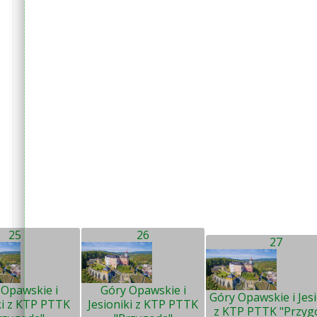
25
26
27
 Opawskie i
Góry Opawskie i
Góry Opawskie i Jesi
ki z KTP PTTK
Jesioniki z KTP PTTK
z KTP PTTK "Przyg