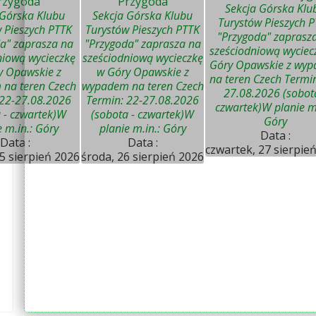
rzygoda"
"Przygoda"
Sekcja Górska Klu
 Górska Klubu
Sekcja Górska Klubu
Turystów Pieszych 
 Pieszych PTTK
Turystów Pieszych PTTK
"Przygoda" zaprasz
a" zaprasza na
"Przygoda" zaprasza na
sześciodniową wyciec
niową wycieczkę
sześciodniową wycieczkę
Góry Opawskie z wy
y Opawskie z
w Góry Opawskie z
na teren Czech Termin
na teren Czech
wypadem na teren Czech
27.08.2026 (sobot
 22-27.08.2026
Termin: 22-27.08.2026
czwartek)W planie m.
 - czwartek)W
(sobota - czwartek)W
Góry
e m.in.: Góry
planie m.in.: Góry
Data :
Data :
Data :
czwartek, 27 sierpie
5 sierpień 2026
środa, 26 sierpień 2026