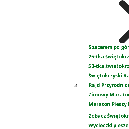
Spacerem po gó
25-tka świętokr
50-tka świetokr
Świętokrzyski R
Rajd Przyrodnic
3
Zimowy Maraton
Maraton Pieszy 
Zobacz Świętokr
Wycieczki piesze