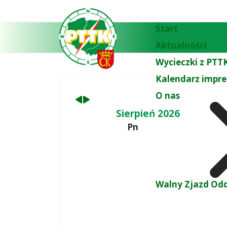
Poprzedni
Następny
miesiąc
miesiąc
Start
Aktualności
Wycieczki z PTTK
Kalendarz impre
O nas
Sierpień 2026
Pn
Walny Zjazd Odd