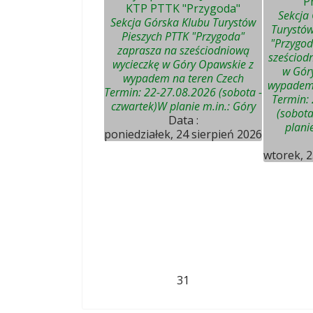
"P
KTP PTTK "Przygoda"
Sekcja
Sekcja Górska Klubu Turystów
Turystów
Pieszych PTTK "Przygoda"
"Przygod
zaprasza na sześciodniową
sześciod
wycieczkę w Góry Opawskie z
w Gór
wypadem na teren Czech
wypadem 
Termin: 22-27.08.2026 (sobota -
Termin:
czwartek)W planie m.in.: Góry
(sobota
Data :
plani
poniedziałek, 24 sierpień 2026
wtorek, 2
31