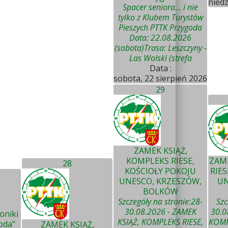
niedz
Spacer seniora... i nie
tylko z Klubem Turystów
Pieszych PTTK Przygoda
Data: 22.08.2026
(sobota)Trasa: Leszczyny -
Las Wolski (strefa
Data :
sobota, 22 sierpień 2026
29
ZAMEK KSIĄŻ,
KOMPLEKS RIESE,
ZAME
28
KOŚCIOŁY POKOJU
RIES
UNESCO, KRZESZÓW,
UN
BOLKÓW
Szczegóły na stronie:28-
Szc
30.08.2026 - ZAMEK
30.0
oniki
KSIĄŻ, KOMPLEKS RIESE,
KOMP
oda"
ZAMEK KSIĄŻ,