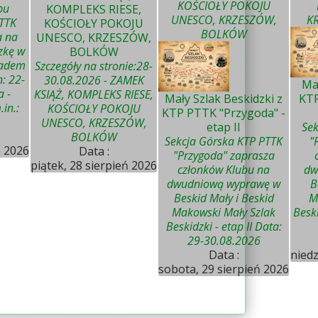
KOŚCIOŁY POKOJU
bu
KOMPLEKS RIESE,
UNESCO, KRZESZÓW,
K
PTTK
KOŚCIOŁY POKOJU
BOLKÓW
a na
UNESCO, KRZESZÓW,
zkę w
BOLKÓW
padem
Szczegóły na stronie:28-
: 22-
30.08.2026 - ZAMEK
Mał
a -
KSIĄŻ, KOMPLEKS RIESE,
Mały Szlak Beskidzki z
KTP
in.:
KOŚCIOŁY POKOJU
KTP PTTK "Przygoda" -
UNESCO, KRZESZÓW,
etap II
Sek
BOLKÓW
Sekcja Górska KTP PTTK
"
ń 2026
Data :
"Przygoda" zaprasza
piątek, 28 sierpień 2026
członków Klubu na
dw
dwudniową wyprawę w
B
Beskid Mały i Beskid
M
Makowski Mały Szlak
Beski
Beskidzki - etap II Data:
29-30.08.2026
Data :
niedz
sobota, 29 sierpień 2026