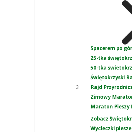
Spacerem po gó
25-tka świętokr
50-tka świetokr
Świętokrzyski R
Rajd Przyrodnic
3
Zimowy Maraton
Maraton Pieszy 
Zobacz Świętokr
Wycieczki piesze