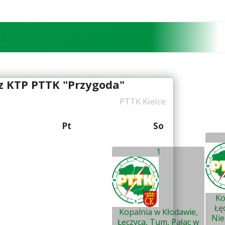
o z KTP PTTK "Przygoda"
PTTK Kielce
Pt
So
1
Ko
Łę
Kopalnia w Kłodawie,
Nie
Łęczyca, Tum, Pałac w