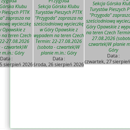
rzygoda"
"Przygoda"
Sekcja Górska Klu
 Górska Klubu
Sekcja Górska Klubu
Turystów Pieszych 
 Pieszych PTTK
Turystów Pieszych PTTK
"Przygoda" zaprasz
a" zaprasza na
"Przygoda" zaprasza na
sześciodniową wyciec
niową wycieczkę
sześciodniową wycieczkę
Góry Opawskie z wy
y Opawskie z
w Góry Opawskie z
na teren Czech Termin
na teren Czech
wypadem na teren Czech
27.08.2026 (sobot
 22-27.08.2026
Termin: 22-27.08.2026
czwartek)W planie m.
 - czwartek)W
(sobota - czwartek)W
Góry
e m.in.: Góry
planie m.in.: Góry
Data :
Data :
Data :
czwartek, 27 sierpie
5 sierpień 2026
środa, 26 sierpień 2026