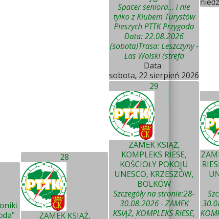
niedz
Spacer seniora... i nie
tylko z Klubem Turystów
Pieszych PTTK Przygoda
Data: 22.08.2026
(sobota)Trasa: Leszczyny -
Las Wolski (strefa
Data :
sobota, 22 sierpień 2026
29
ZAMEK KSIĄŻ,
KOMPLEKS RIESE,
ZAME
28
KOŚCIOŁY POKOJU
RIES
UNESCO, KRZESZÓW,
UN
BOLKÓW
Szczegóły na stronie:28-
Szc
30.08.2026 - ZAMEK
30.0
oniki
KSIĄŻ, KOMPLEKS RIESE,
KOMP
oda"
ZAMEK KSIĄŻ,