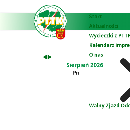
Poprzedni
Następny
miesiąc
miesiąc
Start
Aktualności
Wycieczki z PTTK
Kalendarz impre
O nas
Sierpień 2026
Pn
Walny Zjazd Odd