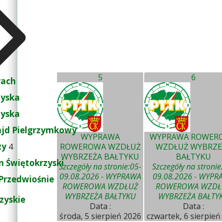
5
6
rach
zyska
zyska
ajd Pielgrzymkowy
WYPRAWA
WYPRAWA ROWER
zy
4
ROWEROWA WZDŁUŻ
WZDŁUŻ WYBRZE
WYBRZEŻA BAŁTYKU
BAŁTYKU
 Świętokrzyski
Szczegóły na stronie:05-
Szczegóły na stronie
09.08.2026 - WYPRAWA
09.08.2026 - WYPR
Przedwiośnie
ROWEROWA WZDŁUŻ
ROWEROWA WZDŁ
WYBRZEŻA BAŁTYKU
WYBRZEŻA BAŁTY
zyskie
Data :
Data :
środa, 5 sierpień 2026
czwartek, 6 sierpień