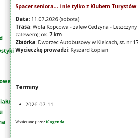
Spacer seniora... i nie tylko z Klubem Turystó
Data
: 11.07.2026 (sobota)
Trasa
: Wola Kopcowa - zalew Cedzyna - Leszczyny
zalewem); ok.
7 km
d
Zbiórka
: Dworzec Autobusowy w Kielcach, st. nr 17 
Wycieczkę prowadzi
: Ryszard Łopian
ystyki
u
łowe
Terminy
iału
2026-07-11
łu
na
Wspierane przez
iCagenda