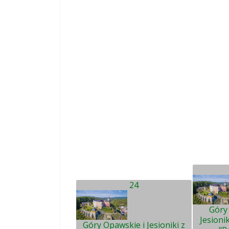
24
Góry
Jesioni
Góry Opawskie i Jesioniki z