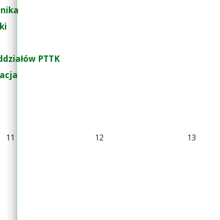
nika
ki
ddziałów PTTK
zacja
11
12
13