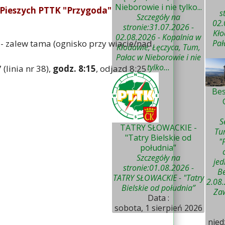
Nieborowie i nie tylko...
w Pieszych PTTK "Przygoda"
s
Szczegóły na
02.
stronie:31.07.2026 -
Kło
02.08.2026 - Kopalnia w
 - zalew tama (ognisko przy wiacie/nad
Pał
Kłodawie, Łęczyca, Tum,
Pałac w Nieborowie i nie
tylko...
(linia nr 38),
godz. 8:15
, odjazd 8:25
Bes
S
TATRY SŁOWACKIE -
Tu
"Tatry Bielskie od
"
południa”
Szczegóły na
je
stronie:01.08.2026 -
Be
TATRY SŁOWACKIE - "Tatry
2.08.
Bielskie od południa”
Zaw
Data :
sobota, 1 sierpień 2026
nied