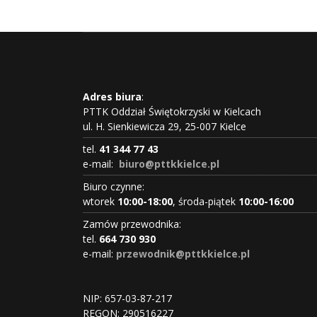
Adres biura
:
PTTK Oddział Świętokrzyski w Kielcach
ul. H. Sienkiewicza 29, 25-007 Kielce
tel.
41 344 77 43
e-mail:
biuro@pttkkielce.pl
Biuro czynne:
wtorek
10:00-18:00
, środa-piątek
10:00-16:00
Zamów przewodnika:
tel.
664 730 930
e-mail:
przewodnik@pttkkielce.pl
NIP: 657-03-87-217
REGON:
290516227