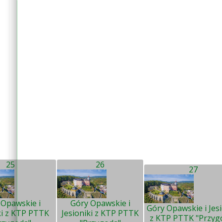
25
26
27
 Opawskie i
Góry Opawskie i
Góry Opawskie i Jesi
ki z KTP PTTK
Jesioniki z KTP PTTK
z KTP PTTK "Przyg