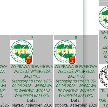
WY
7
8
W
Szc
09
R
W
OWA
WYPRAWA ROWEROWA
WYPRAWA ROWEROWA
ŻA
WZDŁUŻ WYBRZEŻA
WZDŁUŻ WYBRZEŻA
BAŁTYKU
BAŁTYKU
:05-
Szczegóły na stronie:05-
Szczegóły na stronie:05-
AWA
09.08.2026 - WYPRAWA
09.08.2026 - WYPRAWA
UŻ
ROWEROWA WZDŁUŻ
ROWEROWA WZDŁUŻ
"Ra
KU
WYBRZEŻA BAŁTYKU
WYBRZEŻA BAŁTYKU
Data :
Data :
Klub 
 2026
piątek, 7 sierpień 2026
sobota, 8 sierpień 2026
"Pr