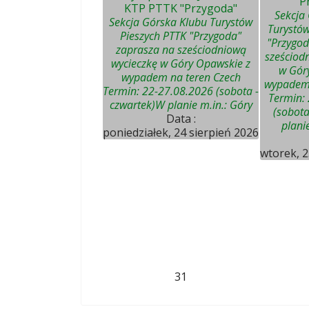
"P
KTP PTTK "Przygoda"
Sekcja
Sekcja Górska Klubu Turystów
Turystów
Pieszych PTTK "Przygoda"
"Przygod
zaprasza na sześciodniową
sześciod
wycieczkę w Góry Opawskie z
w Gór
wypadem na teren Czech
wypadem 
Termin: 22-27.08.2026 (sobota -
Termin:
czwartek)W planie m.in.: Góry
(sobota
Data :
plani
poniedziałek, 24 sierpień 2026
wtorek, 2
31