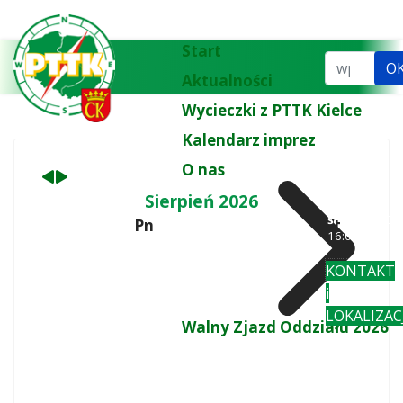
Poprzedni
Następny
miesiąc
miesiąc
Start
Szukaj...
O
Aktualności
Wycieczki z PTTK Kielce
Kalendarz imprez
tel.
biuro:
41 3
O nas
77 43
wt
: 10:00-
Sierpień 2026
18:00
śr-pi
: 10:00-
Pn
Wt
16:00
KONTAKT
i
LOKALIZAC
Walny Zjazd Oddziału 2026