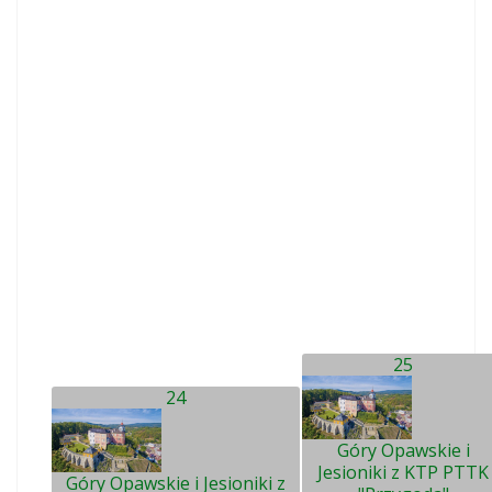
25
24
Góry Opawskie i
Jesioniki z KTP PTTK
Góry Opawskie i Jesioniki z