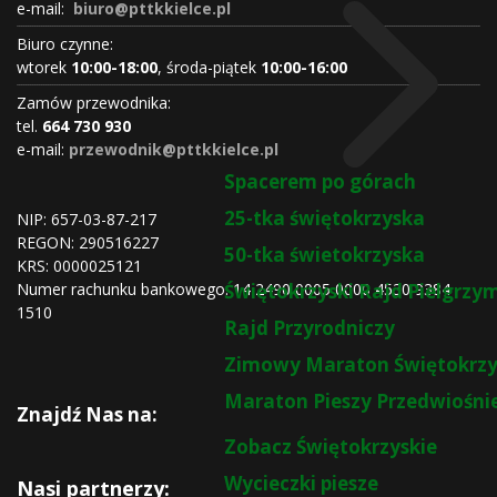
e-mail:
biuro@pttkkielce.pl
Biuro czynne:
wtorek
10:00-18:00
, środa-piątek
10:00-16:00
Zamów przewodnika:
tel.
664 730 930
e-mail:
przewodnik@pttkkielce.pl
Spacerem po górach
25-tka świętokrzyska
NIP: 657-03-87-217
REGON:
290516227
50-tka świetokrzyska
KRS:
0000025121
Numer rachunku bankowego: 14 2490 0005 0000 4530 9384
Świętokrzyski Rajd Pielgrz
1510
Rajd Przyrodniczy
Zimowy Maraton Świętokrzy
Maraton Pieszy Przedwiośni
Znajdź Nas na:
Zobacz Świętokrzyskie
Wycieczki piesze
Nasi partnerzy: