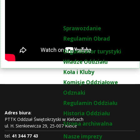
Sprawozdanie
Regulamin Obrad
Organizator turystyki
Władze Oddziału
Koła i Kluby
Komisje Oddziałowe
Odznaki
Regulamin Oddziału
Adres biura
:
Historia Oddziału
PTTK Oddział Świętokrzyski w Kielcach
Strona archiwalna
ul. H. Sienkiewicza 29, 25-007 Kielce
tel.
41 344 77 43
Nasze imprezy