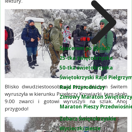
lektury.
Spacerem po górach
25-tka świętokrzyska
50-tka świetokrzyska
Świętokrzyski Rajd Pielgrz
Blisko dwudziestoosobowa ekipa bladym świtem
Rajd Przyrodniczy
wyruszyła w kierunku Przełęczy Krowiarki, tam około
Zimowy Maraton Świętokrzy
9.00 zwarci i gotowi wyruszyli na szlak. Ahoj
Maraton Pieszy Przedwiośni
przygodo!
Zobacz Świętokrzyskie
Wycieczki piesze