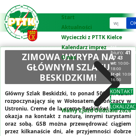
Start
Szukaj...
O
Aktualności
Wycieczki z PTTK Kielce
Kalendarz imprez
tel.
biuro:
41 3
ZIMOWA WYRYPA NA
O nas
77 43
wt
: 10:00-
GŁÓWNYM SZLAKU
18:00
BESKIDZKIM!
śr-pi
: 10:00-
16:00
KONTAKT
Główny Szlak Beskidzki, to ponad 500 km szlak
i
rozpoczynający się w Wołosatem i kończący w
LOKALIZAC
Ustroniu. Creme de la creme Beskidów! Świetna
Walny Zjazd Oddziału 2026
okazja na kontakt z naturą, innymi turystami
oraz sobą. GSB można przewędrować ciągiem
przez kilkanaście dni, ale przyjemności dobrze