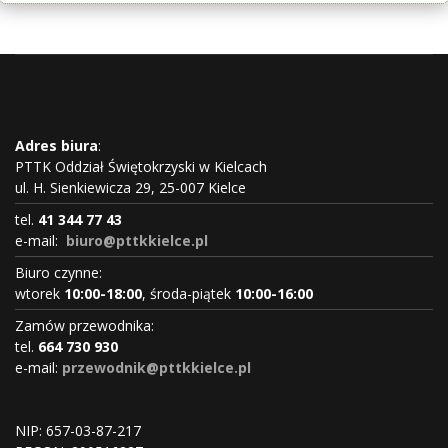
Adres biura
:
PTTK Oddział Świętokrzyski w Kielcach
ul. H. Sienkiewicza 29, 25-007 Kielce
tel.
41 344 77 43
e-mail:
biuro@pttkkielce.pl
Biuro czynne:
wtorek
10:00-18:00
, środa-piątek
10:00-16:00
Zamów przewodnika:
tel.
664 730 930
e-mail:
przewodnik@pttkkielce.pl
NIP: 657-03-87-217