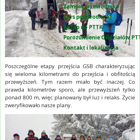
Zamów przewodnika
Kurs przewodnicki
Wstąp do PTTK
Porozumienie Oddziałów PT
Kontakt i lokalizacja
Poszczególne etapy przejścia GSB charakteryzując
się wieloma kilometrami do przejścia i obfitością
przewyższeń. Tym razem miało być inaczej. Co
prawda kilometrów sporo, ale przewyższeń tylko
ponad 800 m, więc planowany był luz i relaks. Życie
zweryfikowało nasze plany.