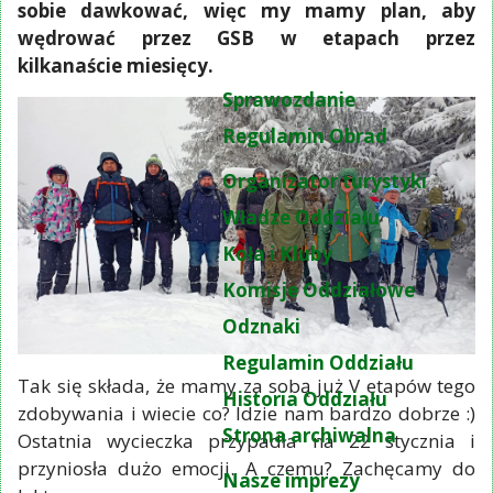
sobie dawkować, więc my mamy plan, aby
wędrować przez GSB w etapach przez
kilkanaście miesięcy.
Sprawozdanie
Regulamin Obrad
Organizator turystyki
Władze Oddziału
Koła i Kluby
Komisje Oddziałowe
Odznaki
Regulamin Oddziału
Tak się składa, że mamy za sobą już V etapów tego
Historia Oddziału
zdobywania i wiecie co? Idzie nam bardzo dobrze :)
Strona archiwalna
Ostatnia wycieczka przypadła na 22 stycznia i
przyniosła dużo emocji. A czemu? Zachęcamy do
Nasze imprezy