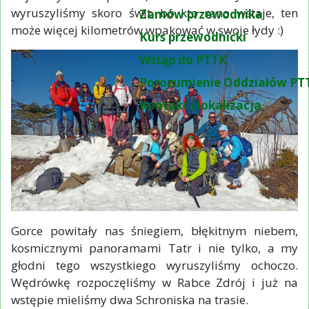
wyruszyliśmy skoro świt, bo kto rano wstaje, ten
Zamów przewodnika
może więcej kilometrów wpakować w swoje łydy :)
Kurs przewodnicki
Wstąp do PTTK
Porozumienie Oddziałów PT
Kontakt i lokalizacja
Gorce powitały nas śniegiem, błękitnym niebem,
kosmicznymi panoramami Tatr i nie tylko, a my
głodni tego wszystkiego wyruszyliśmy ochoczo.
Wędrówkę rozpoczęliśmy w Rabce Zdrój i już na
wstępie mieliśmy dwa Schroniska na trasie.