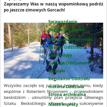
Zapraszamy Was w naszą wspominkową podróż
po jeszcze zimowych Gorcach!
Sprawozdanie
Regulamin Obrad
Organizator turystyki
Władze Oddziału
Koła i Kluby
Komisje Oddziałowe
Odznaki
Regulamin Oddziału
Wszystko zaczęło się już kilka tygodni temu, kiedy
Historia Oddziału
wspólnie z Robertem Nicponiem – przewodnikiem
Strona archiwalna
beskidzkim - uknuliśmy plan przejścia Głównego
Szlaku Beskidzkiego. Powoli, acz sukcesywnie
Nasze imprezy