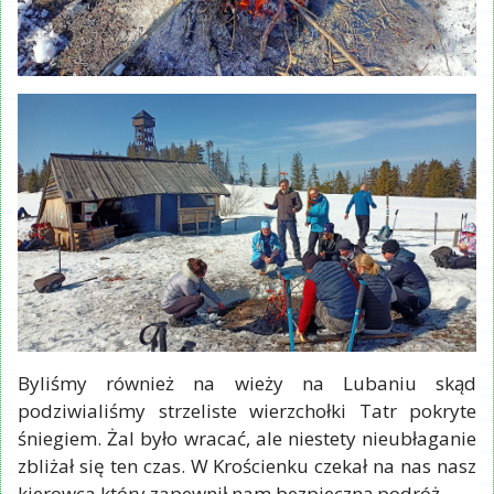
Byliśmy również na wieży na Lubaniu skąd
podziwialiśmy strzeliste wierzchołki Tatr pokryte
śniegiem. Żal było wracać, ale niestety nieubłaganie
zbliżał się ten czas. W Krościenku czekał na nas nasz
kierowca który zapewnił nam bezpieczną podróż.