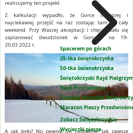
realizujemy ten projekt.
Z kalkulacji wypadło, że Gorce najlepiej i
najciekawiej przejść na raz zostając tam na cały
weekend. Przy Waszej akceptacji i chęci udało się
zaplanować dwudzionek w Gorcach na 19-
20.03.2022 r.
Spacerem po górach
25-tka świętokrzyska
50-tka świetokrzyska
Świętokrzyski Rajd Pielgrz
Rajd Przyrodniczy
Zimowy Maraton Świętokrzy
Maraton Pieszy Przedwiośni
Zobacz Świętokrzyskie
Wycieczki piesze
A jak było? No pewnie, że cudownie! Jak zawsze