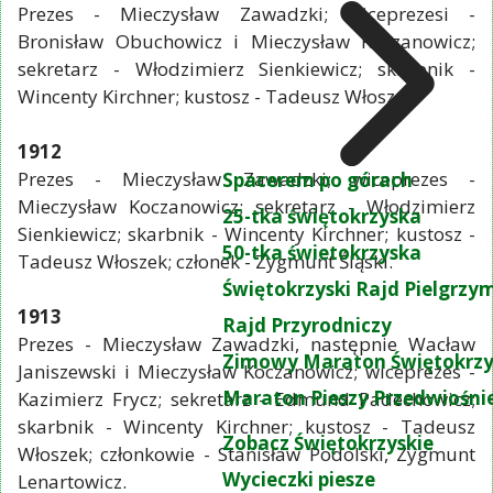
Prezes - Mieczysław Zawadzki; wiceprezesi -
Bronisław Obuchowicz i Mieczysław Koczanowicz;
sekretarz - Włodzimierz Sienkiewicz; skarbnik -
Wincenty Kirchner; kustosz - Tadeusz Włoszek.
1912
Prezes - Mieczysław Zawadzki; wiceprezes -
Spacerem po górach
Mieczysław Koczanowicz; sekretarz - Włodzimierz
25-tka świętokrzyska
Sienkiewicz; skarbnik - Wincenty Kirchner; kustosz -
50-tka świetokrzyska
Tadeusz Włoszek; członek - Zygmunt Śląski.
Świętokrzyski Rajd Pielgrz
1913
Rajd Przyrodniczy
Prezes - Mieczysław Zawadzki, następnie Wacław
Zimowy Maraton Świętokrzy
Janiszewski i Mieczysław Koczanowicz; wiceprezes -
Maraton Pieszy Przedwiośni
Kazimierz Frycz; sekretarz - Edmund Padechowicz;
skarbnik - Wincenty Kirchner; kustosz - Tadeusz
Zobacz Świętokrzyskie
Włoszek; członkowie - Stanisław Podolski, Zygmunt
Wycieczki piesze
Lenartowicz.