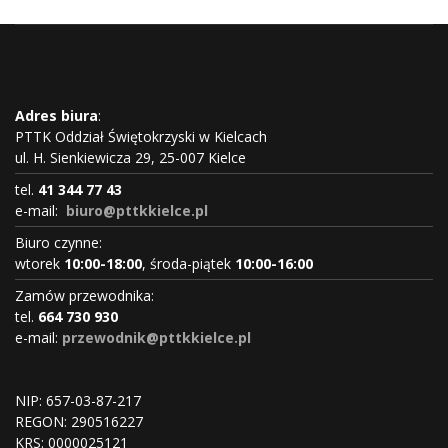
Adres biura
:
PTTK Oddział Świętokrzyski w Kielcach
ul. H. Sienkiewicza 29, 25-007 Kielce
tel.
41 344 77 43
e-mail:
biuro@pttkkielce.pl
Biuro czynne:
wtorek
10:00-18:00
, środa-piątek
10:00-16:00
Zamów przewodnika:
tel.
664 730 930
e-mail:
przewodnik@pttkkielce.pl
NIP: 657-03-87-217
REGON:
290516227
KRS:
0000025121