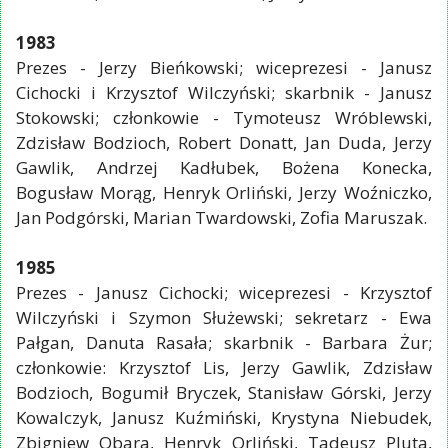
1983
Prezes - Jerzy Bieńkowski; wiceprezesi - Janusz
Cichocki i Krzysztof Wilczyński; skarbnik - Janusz
Stokowski; członkowie - Tymoteusz Wróblewski,
Zdzisław Bodzioch, Robert Donatt, Jan Duda, Jerzy
Gawlik, Andrzej Kadłubek, Bożena Konecka,
Bogusław Morąg, Henryk Orliński, Jerzy Woźniczko,
Jan Podgórski, Marian Twardowski, Zofia Maruszak.
1985
Prezes - Janusz Cichocki; wiceprezesi - Krzysztof
Wilczyński i Szymon Służewski; sekretarz - Ewa
Pałgan, Danuta Rasała; skarbnik - Barbara Żur;
członkowie: Krzysztof Lis, Jerzy Gawlik, Zdzisław
Bodzioch, Bogumił Bryczek, Stanisław Górski, Jerzy
Kowalczyk, Janusz Kuźmiński, Krystyna Niebudek,
Zbigniew Obara, Henryk Orliński, Tadeusz Pluta,