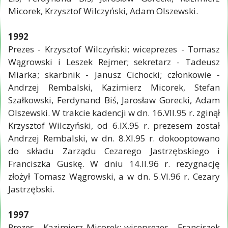
Micorek, Krzysztof Wilczyński, Adam Olszewski.
1992
Prezes - Krzysztof Wilczyński; wiceprezes - Tomasz
Wągrowski i Leszek Rejmer; sekretarz - Tadeusz
Miarka; skarbnik - Janusz Cichocki; członkowie -
Andrzej Rembalski, Kazimierz Micorek, Stefan
Szałkowski, Ferdynand Biś, Jarosław Gorecki, Adam
Olszewski. W trakcie kadencji w dn. 16.VII.95 r. zginął
Krzysztof Wilczyński, od 6.IX.95 r. prezesem został
Andrzej Rembalski, w dn. 8.XI.95 r. dokooptowano
do składu Zarządu Cezarego Jastrzębskiego i
Franciszka Guskę. W dniu 14.II.96 r. rezygnację
złożył Tomasz Wągrowski, a w dn. 5.VI.96 r. Cezary
Jastrzębski.
1997
Prezes - Kazimierz Micorek; wiceprezes - Franciszek