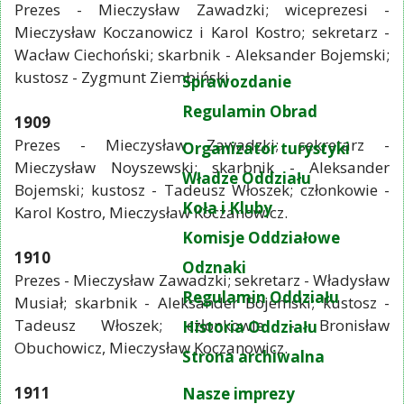
Prezes - Mieczysław Zawadzki; wiceprezesi -
Mieczysław Koczanowicz i Karol Kostro; sekretarz -
Wacław Ciechoński; skarbnik - Aleksander Bojemski;
kustosz - Zygmunt Ziembiński.
Sprawozdanie
Regulamin Obrad
1909
Prezes - Mieczysław Zawadzki; sekretarz -
Organizator turystyki
Mieczysław Noyszewski; skarbnik - Aleksander
Władze Oddziału
Bojemski; kustosz - Tadeusz Włoszek; członkowie -
Koła i Kluby
Karol Kostro, Mieczysław Koczanowicz.
Komisje Oddziałowe
1910
Odznaki
Prezes - Mieczysław Zawadzki; sekretarz - Władysław
Regulamin Oddziału
Musiał; skarbnik - Aleksander Bojemski; kustosz -
Tadeusz Włoszek; członkowie - Bronisław
Historia Oddziału
Obuchowicz, Mieczysław Koczanowicz.
Strona archiwalna
1911
Nasze imprezy