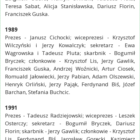
Teresa Sabat, Alicja Stanisławska, Dariusz Florin,
Franciszek Guska.
1989
Prezes - Janusz Cichocki; wiceprezesi - Krzysztof
Wilczyński i Jerzy Kowalczyk; sekretarz - Ewa
Wągrowska i Tadeusz Pluta; skarbnik - Bogumił
Bryczek; członkowie - Krzysztof Lis, Jerzy Gawlik,
Franciszek Guska, Andrzej Woźnicki, Artur Ciosek,
Romuald Jałowiecki, Jerzy Pabian, Adam Olszewski,
Henryk Orliński, Jerzy Pająk, Ferdynand Biś, Józef
Barchan, Stefania Buchcic.
1991
Prezes - Tadeusz Radziejowski; wiceprezes - Leszek
Osterczy; sekretarz - Bogumił Bryczek, Dariusz
Florin; skarbnik - Jerzy Gawlik; członkowie - Krzysztof
Lis, Ferdynand Biś, Jarosław Gorecki, Kazimierz