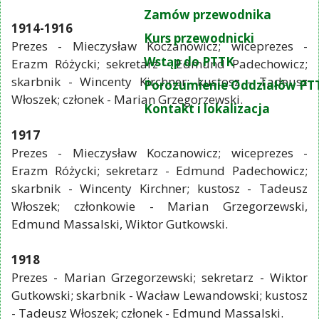
Zamów przewodnika
1914-1916
Kurs przewodnicki
Prezes - Mieczysław Koczanowicz; wiceprezes -
Wstąp do PTTK
Erazm Różycki; sekretarz - Edmund Padechowicz;
skarbnik - Wincenty Kirchner; kustosz - Tadeusz
Porozumienie Oddziałów PT
Włoszek; członek - Marian Grzegorzewski.
Kontakt i lokalizacja
1917
Prezes - Mieczysław Koczanowicz; wiceprezes -
Erazm Różycki; sekretarz - Edmund Padechowicz;
skarbnik - Wincenty Kirchner; kustosz - Tadeusz
Włoszek; członkowie - Marian Grzegorzewski,
Edmund Massalski, Wiktor Gutkowski.
1918
Prezes - Marian Grzegorzewski; sekretarz - Wiktor
Gutkowski; skarbnik - Wacław Lewandowski; kustosz
- Tadeusz Włoszek; członek - Edmund Massalski.