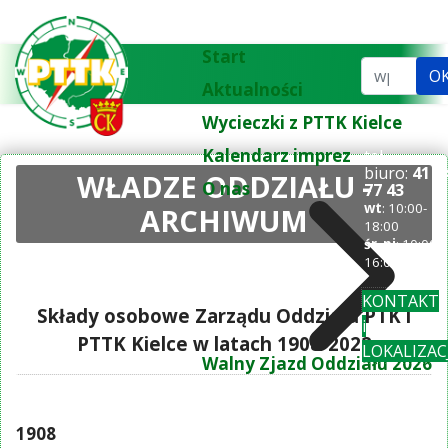
Start
Szukaj...
O
Aktualności
Wycieczki z PTTK Kielce
Kalendarz imprez
tel.
biuro:
41 3
WŁADZE ODDZIAŁU -
O nas
77 43
wt
: 10:00-
ARCHIWUM
18:00
śr-pi
: 10:00-
16:00
KONTAKT
Składy osobowe Zarządu Oddziału PTK i
i
PTTK Kielce w latach 1908-2022
LOKALIZAC
Walny Zjazd Oddziału 2026
1908