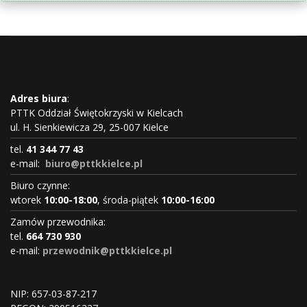
Adres biura
:
PTTK Oddział Świętokrzyski w Kielcach
ul. H. Sienkiewicza 29, 25-007 Kielce
tel.
41 344 77 43
e-mail:
biuro@pttkkielce.pl
Biuro czynne:
wtorek
10:00-18:00
, środa-piątek
10:00-16:00
Zamów przewodnika:
tel.
664 730 930
e-mail:
przewodnik@pttkkielce.pl
NIP: 657-03-87-217