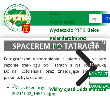
Start
Szukaj...
O
Aktualności
Wycieczki z PTTK Kielce
Kalendarz imprez
tel.
biuro:
41 3
SPACEREM PO TATRACH
O nas
77 43
wt
: 10:00-
18:00
Fotograficzne wspomnienia z pierwszego w tym
śr-pi
: 10:00-
sezonie trekkingu po Tatrach :) Na rozgrzewkę
16:00
Dolina Kościeliska oraz znajdujące się w niej
KONTAKT
jaskinie. Było cudnie :)
i
LOKALIZAC
Walny Zjazd Oddziału 2026