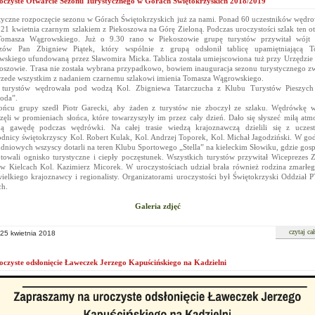
oczyste Otwarcie Sezonu Turystycznego w Górach Świętokrzyskich 2018/2019
yczne rozpoczęcie sezonu w Górach Świętokrzyskich już za nami. Ponad 60 uczestników wędr
 21 kwietnia czarnym szlakiem z Piekoszowa na Górę Zieloną. Podczas uroczystości szlak ten o
Tomasza Wągrowskiego. Już o 9.30 rano w Piekoszowie grupę turystów przywitał wójt
szów Pan Zbigniew Piątek, który wspólnie z grupą odsłonił tablicę upamiętniającą T
skiego ufundowaną przez Sławomira Micka. Tablica została umiejscowiona tuż przy Urzędzi
oszowie. Trasa nie została wybrana przypadkowo, bowiem inauguracja sezonu turystycznego z
rzede wszystkim z nadaniem czarnemu szlakowi imienia Tomasza Wągrowskiego.
 turystów wędrowała pod wodzą Kol. Zbigniewa Tatarczucha z Klubu Turystów Pieszyc
oda”.
cu grupy szedł Piotr Garecki, aby żaden z turystów nie zboczył ze szlaku. Wędrówkę w
zęli w promieniach słońca, które towarzyszyły im przez cały dzień. Dało się słyszeć miłą atmo
ą gawędę podczas wędrówki. Na całej trasie wiedzą krajoznawczą dzielili się z uczest
dnicy świętokrzyscy Kol. Robert Kulak, Kol. Andrzej Toporek, Kol. Michał Jagodziński. W go
dniowych wszyscy dotarli na teren Klubu Sportowego „Stella” na kieleckim Słowiku, gdzie gos
towali ognisko turystyczne i ciepły poczęstunek. Wszystkich turystów przywitał Wiceprezes 
 Kielcach Kol. Kazimierz Micorek. W uroczystościach udział brała również rodzina zmarłeg
ielkiego krajoznawcy i regionalisty. Organizatorami uroczystości był Świętokrzyski Oddział
ch.
Galeria zdjęć
czytaj ca
 25 kwietnia 2018
oczyste odsłonięcie Ławeczek Jerzego Kapuścińskiego na Kadzielni