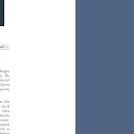
łość
Drugni
ny. Do
ończył
nikiem
ajowej
um dla
 do II
8 roku
dziale
awie;
topień
kiej w
kresie