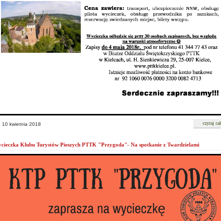
czytaj ca
, 10 kwietnia 2018
cieczka Klubu Turystów Pieszych PTTK "Przygoda"- Na spotkanie z Twardzielami