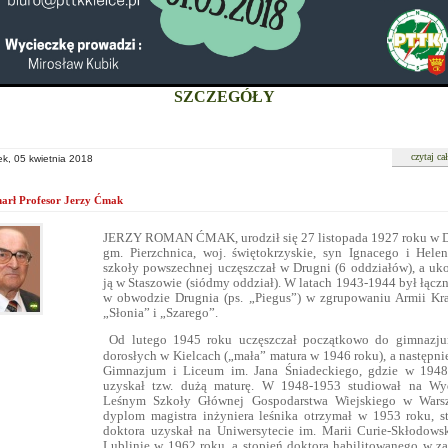
SZCZEGÓŁY
czytaj ca
ek, 05 kwietnia 2018
arł Profesor Jerzy Ćmak
JERZY ROMAN ĆMAK, urodził się 27 listopada 1927 roku w 
gm. Pierzchnica, woj. świętokrzyskie, syn Ignacego i Hele
szkoły powszechnej uczęszczał w Drugni (6 oddziałów), a uk
ją w Staszowie (siódmy oddział). W latach 1943-1944 był łącz
w obwodzie Drugnia (ps. „Piegus”) w zgrupowaniu Armii Kr
„Słonia” i „Szarego”.
Od lutego 1945 roku uczęszczał początkowo do gimnazj
dorosłych w Kielcach („mała” matura w 1946 roku), a następnie
Gimnazjum i Liceum im. Jana Śniadeckiego, gdzie w 194
uzyskał tzw. dużą maturę. W 1948-1953 studiował na Wy
Leśnym Szkoły Głównej Gospodarstwa Wiejskiego w Warsz
dyplom magistra inżyniera leśnika otrzymał w 1953 roku, s
doktora uzyskał na Uniwersytecie im. Marii Curie-Skłodows
Lublinie w 1962 roku, a stopień doktora habilitowanego w za