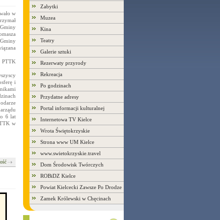
Zabytki
owało w
Muzea
trzymał
 Gminy
Kina
omasza
Teatry
e Gminy
wiązana
Galerie sztuki
h PTTK
Rezerwaty przyrody
Rekreacja
szyscy
sferę i
Po godzinach
nikami
dzinach
Przydatne adresy
podarze
Portal informacji kulturalnej
Zarządu
o 6 lat
Internetowa TV Kielce
 PTTK w
Wrota Świętokrzyskie
Strona www UM Kielce
www.swietokrzyskie.travel
łość
Dom Środowisk Twórczych
ROBiDZ Kielce
Powiat Kielcecki Zawsze Po Drodze
Zamek Królewski w Chęcinach