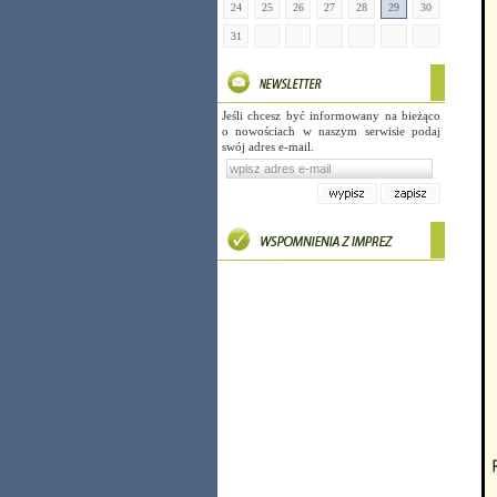
24
25
26
27
28
29
30
31
Jeśli chcesz być informowany na bieżąco
o nowościach w naszym serwisie podaj
swój adres e-mail.