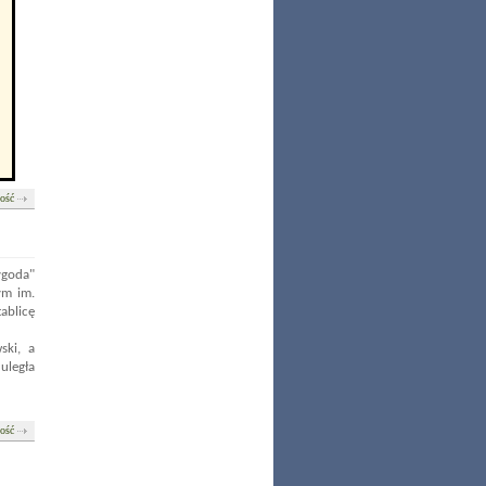
łość
ygoda"
ym im.
ablicę
ski, a
uległa
łość