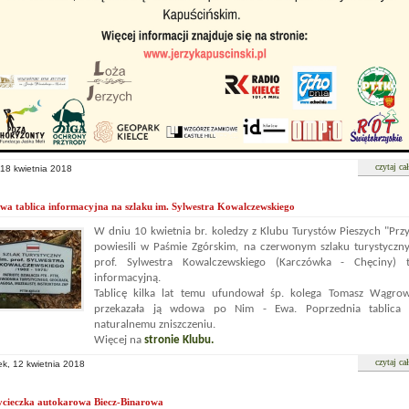
czytaj ca
 18 kwietnia 2018
wa tablica informacyjna na szlaku im. Sylwestra Kowalczewskiego
W dniu 10 kwietnia br. koledzy z Klubu Turystów Pieszych "Prz
powiesili w Paśmie Zgórskim, na czerwonym szlaku turystyczn
prof. Sylwestra Kowalczewskiego (Karczówka - Chęciny) t
informacyjną.
Tablicę kilka lat temu ufundował śp. kolega Tomasz Wągrow
przekazała ją wdowa po Nim - Ewa. Poprzednia tablica 
naturalnemu zniszczeniu.
Więcej na
stronie Klubu.
czytaj ca
ek, 12 kwietnia 2018
cieczka autokarowa Biecz-Binarowa