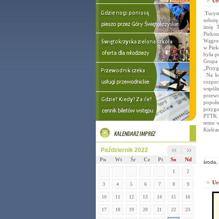
Ur
Turyst
sobotę
imię 
Pieko
Wągrow
w Piek
była p
Grupa
„Przyg
Na koń
rozpoc
wspóln
przewo
popołu
przygo
PTTK w
temu w
Kielca
Październik 2022
Pn
Wt
Śr
Cz
Pt
So
Nd
środa,
1
2
Ur
3
4
5
6
7
8
9
10
11
12
13
14
15
16
17
18
19
20
21
22
23