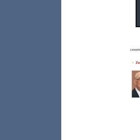
czwart
Zm