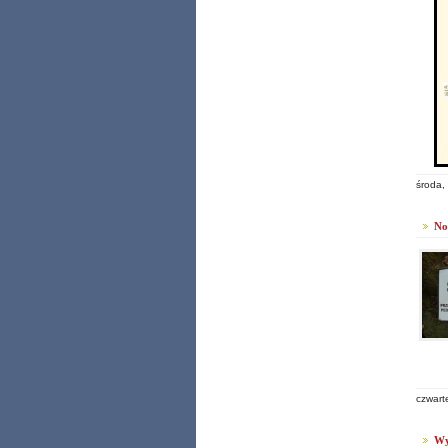
środa,
No
czwart
Wy