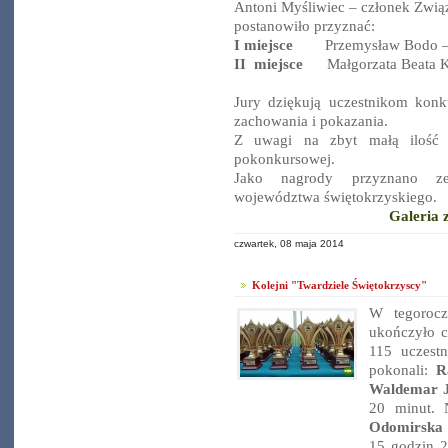
Antoni Myśliwiec – członek Zwią
postanowiło przyznać:
I miejsce
Przemysław Bodo – 
II miejsce
Małgorzata Beata Ko
Jury dziękują uczestnikom kon
zachowania i pokazania.
Z uwagi na zbyt małą ilość 
pokonkursowej.
Jako nagrody przyznano ze
województwa świętokrzyskiego.
Galeria 
czwartek, 08 maja 2014
Kolejni "Twardziele Świętokrzyscy"
W tegoro
ukończyło 
115 uczest
pokonali:
R
Waldemar J
20 minut. 
Odomirska
15 godzin 2