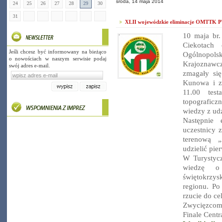
środa, 14 maja 2014
24
25
26
27
28
29
30
31
XLII wojewódzkie eliminacje OMTTK 
10 maja br
Ciekotach 
Jeśli chcesz być informowany na bieżąco
Ogólnopols
o nowościach w naszym serwisie podaj
Krajoznawc
swój adres e-mail.
zmagały się
Kunowa i ze
11.00 test
topografic
wiedzy z ud
Następnie 
uczestnicy 
terenową 
udzielić pi
W Turystyc
wiedzę o 
świętokrzys
regionu. P
rzucie do c
Zwycięzcom 
Finale Cent