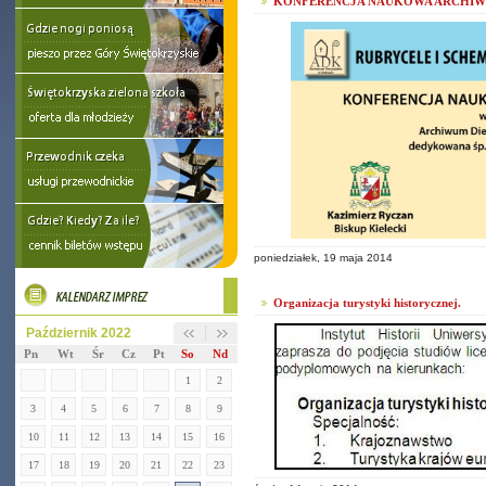
KONFERENCJA NAUKOWA ARCHIW
poniedziałek, 19 maja 2014
Organizacja turystyki historycznej.
Październik 2022
Pn
Wt
Śr
Cz
Pt
So
Nd
1
2
3
4
5
6
7
8
9
10
11
12
13
14
15
16
17
18
19
20
21
22
23