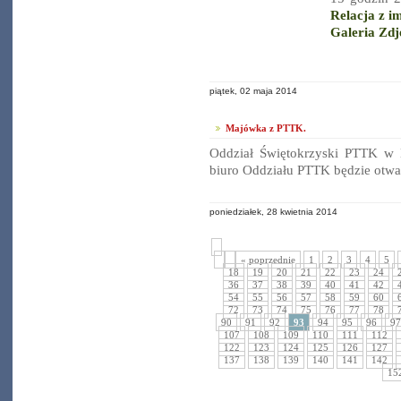
Relacja z i
Galeria Zdj
piątek, 02 maja 2014
Majówka z PTTK.
Oddział Świętokrzyski PTTK w 
biuro Oddziału PTTK będzie otwa
poniedziałek, 28 kwietnia 2014
« poprzednie
1
2
3
4
5
18
19
20
21
22
23
24
36
37
38
39
40
41
42
54
55
56
57
58
59
60
72
73
74
75
76
77
78
90
91
92
93
94
95
96
97
107
108
109
110
111
112
122
123
124
125
126
127
137
138
139
140
141
142
15